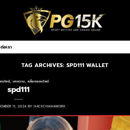
ดต่อเรา
TAG ARCHIVES:
SPD111 WALLET
อนไลน์
,
บทความ
,
สล็อตออนไลน์
spd111
EMBER 11, 2024
BY
HACKCHANAWORK