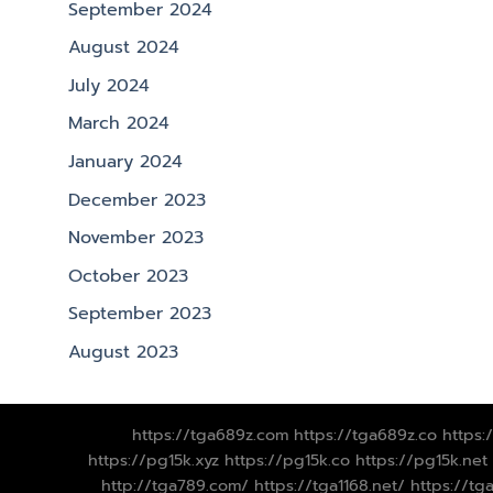
September 2024
August 2024
July 2024
March 2024
January 2024
December 2023
November 2023
October 2023
September 2023
August 2023
https://tga689z.com
https://tga689z.co
https:
https://pg15k.xyz
https://pg15k.co
https://pg15k.net
http://tga789.com/
https://tga1168.net/
https://tg