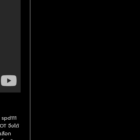
I spd111
OT จึงได้
้เลือก