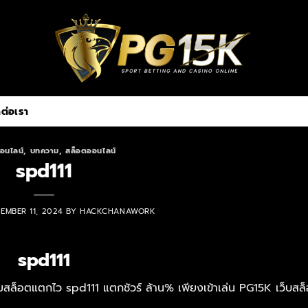
ดต่อเรา
อนไลน์
,
บทความ
,
สล็อตออนไลน์
spd111
EMBER 11, 2024
BY
HACKCHANAWORK
spd111