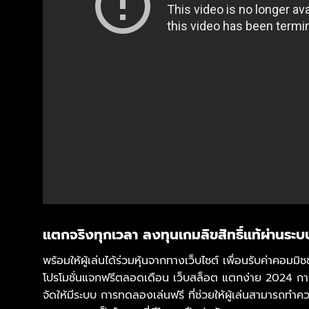
แตกจริงทุกเวลา ลงทุนเกมลิขสิทธิ์แท้ผ่านระ
พร้อมให้ผู้เล่นได้ร่วมหุ้นจากทางเว็บไซต์ เพื่อนรับค่าคอม
โปรโมชั่นแจกฟรีตลอดเดือน เว็บสล็อต แตกง่าย 2024 การเร
จัดให้มีระบบ การทดลองเล่นฟรี ที่ช่วยให้ผู้เล่นสามารถทำค