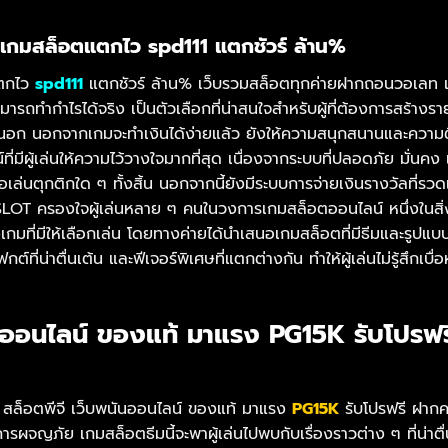
่น เกมสล็อตแตกไว spd111
แตกชัวร์ ล้าน%
แตกไว
spd
111
แตกชัวร์ ล้าน% เว็บรวมสล็อตทุกค่ายฝากถอนวอเลท 
รถทำกำไรได้จริง เป็นตัวเลือกที่น่าสนใจสำหรับผู้ที่ต้องการสร้างราย
อก นอกจากเกมจะทำเงินได้ง่ายแล้ว ยังให้ความสนุกสนานและความตื่
ีผู้เล่นให้ความไว้วางใจมากที่สุด เนื่องจากระบบที่ปลอดภัย มั่นคง
อเล่นตุกติกใด ๆ ทั้งสิ้น นอกจากนี้ยังมีระบบการจ่ายเงินรางวัลที่รวดเร
PG SLOT ครองใจผู้เล่นหลาย ๆ คนในวงการเกมสล็อตออนไลน์ หนึ่งในสิ่งท
ี่มีให้เลือกเล่น โดยทางค่ายได้นำเสนอเกมสล็อตที่มีธีมและรูปแบบก
น่าตื่นเต้น และฟีเจอร์พิเศษที่แตกต่างกัน ทำให้ผู้เล่นไม่รู้สึกเบื่
นันออนไลน์ ของแท้ มาแรง PG15K
รับโปรฟ
รง สล็อตพีจี เว็บพนันออนไลน์ ของแท้ มาแรง
PG15K
รับโปรฟรี ฝากคร
รผจญภัย เกมสล็อตธีมนี้จะพาผู้เล่นไปพบกับเรื่องราวต่าง ๆ ที่น่าตื่