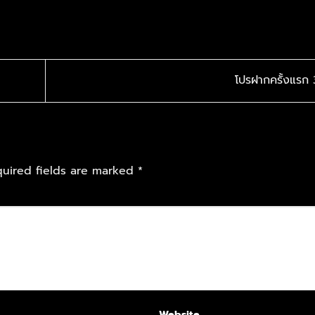
โปรฝากครั้งแร
uired fields are marked
*
Website