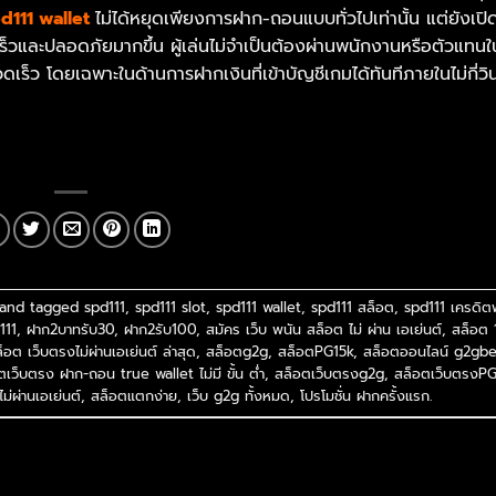
d111 wallet
ไม่ได้หยุดเพียงการฝาก-ถอนแบบทั่วไปเท่านั้น แต่ยังเปิด
เร็วและปลอดภัยมากขึ้น ผู้เล่นไม่จำเป็นต้องผ่านพนักงานหรือตัวแทน
ร็ว โดยเฉพาะในด้านการฝากเงินที่เข้าบัญชีเกมได้ทันทีภายในไม่กี่วิน
and tagged
spd111
,
spd111 slot
,
spd111 wallet
,
spd111 สล็อต
,
spd111 เครดิต
111
,
ฝาก2บาทรับ30
,
ฝาก2รับ100
,
สมัคร เว็บ พนัน สล็อต ไม่ ผ่าน เอเย่นต์
,
สล็อต 
็อต เว็บตรงไม่ผ่านเอเย่นต์ ล่าสุด
,
สล็อตg2g
,
สล็อตPG15k
,
สล็อตออนไลน์ g2gbe
ตเว็บตรง ฝาก-ถอน true wallet ไม่มี ขั้น ต่ํา
,
สล็อตเว็บตรงg2g
,
สล็อตเว็บตรงPG
่ผ่านเอเย่นต์
,
สล็อตแตกง่าย
,
เว็บ g2g ทั้งหมด
,
โปรโมชั่น ฝากครั้งแรก
.