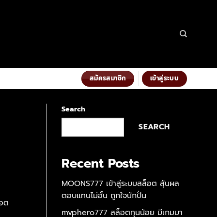
สมัครสมาชิก
เข้าสู่ระบบ
Search
SEARCH
Recent Posts
MOONS777 เข้าสู่ระบบสล็อต ลุ้นผล
ตอบแทนไม่อั้น ถูกใจนักปั่น
mvphero777 สล็อตทุนน้อย มีเกมมา