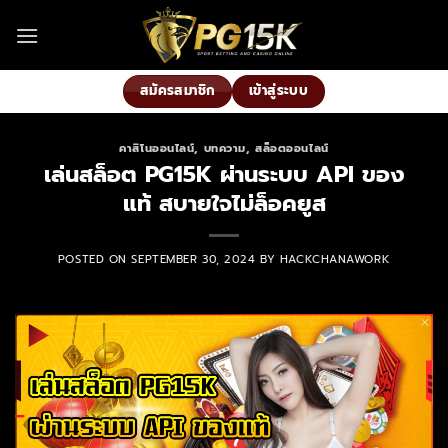
Skip
to
content
สมัครสมาชิก
เข้าสู่ระบบ
คาสิโนออนไลน์
,
บทความ
,
สล็อตออนไลน์
เล่นสล็อต PG15K ผ่านระบบ API ของ
แท้ สบายใจไม่ล็อคยูส
POSTED ON
SEPTEMBER 30, 2024
BY
HACKCHANAWORK