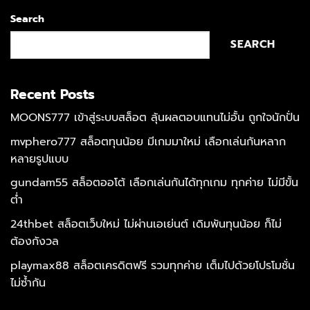
Search
SEARCH
Recent Posts
MOONS777 เข้าสู่ระบบสล็อต ลุ้นผลตอบแทนไม่อั้น ถูกใจนักปั่น
mvphero777 สล็อตทุนน้อย มีเกมมาใหม่ เลือกเล่นกันหลาก
หลายรูปแบบ
gundam55 สล็อตออโต้ เลือกเล่นกันได้ทุกเกม ทุกค่าย ไม่มีขั้น
ต่ำ
24thbet สล็อตเว็บใหม่ ไม่ผ่านเอเย่นต์ เดิมพันทุนน้อย ก็ไม่
ต้องกังวล
playmax88 สล็อตเครดิตฟรี รวมทุกค่าย เต็มไปด้วยโปรโมชั่น
ไม่ซ้ำกัน