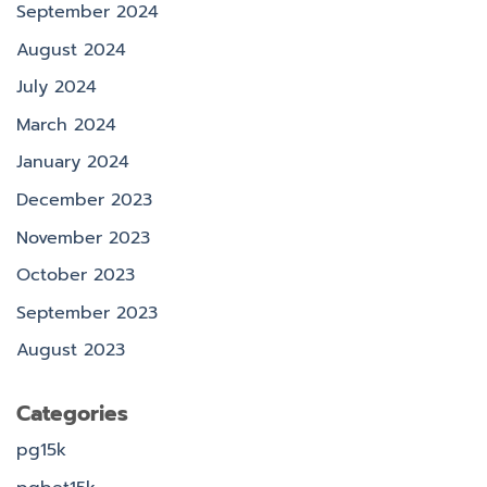
September 2024
August 2024
July 2024
March 2024
January 2024
December 2023
November 2023
October 2023
September 2023
August 2023
Categories
pg15k