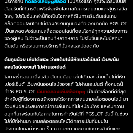
บริการกับ
ทดลองเล่นpg
สล็อต
เป็นครั้งแรก คุณจะได้รับโบนัส
ต้อนรับที่ให้เครดิตฟรีเพื่อเพิ่มโอกาสในการเล่นเกมและลุ้นรางวัล
ใหญ่ โปรโมชั่นเหล่านี้ถือเป็นโอกาสที่ดีในการเริ่มต้นเล่นเกม
สล็อตออนไลน์โดยไม่ต้องใช้เงินทุนของตัวเองมากนัก PGSLOT
เป็นแพลตฟอร์มเกมสล็อตออนไลน์ที่ตอบโจทย์ทุกความต้องการ
ของผู้เล่น ไม่ว่าจะเป็นเกมที่หลากหลาย โปรโมชั่นและโบนัสที่น่า
ตื่นเต้น หรือระบบการบริการที่มั่นคงและปลอดภัย
ต้นทุนน้อย เล่นได้เยอะ จ่ายเต็มไม่มีหักเปอร์เซ็นต์ เว็บพนัน
ออนไลน์ของแท้ ไม่ผ่านเอเย่นต์
โอกาสร่ำรวยมาถึงแล้ว ต้นทุนน้อย เล่นได้เยอะ จ่ายเต็มไม่มีหัก
เปอร์เซ็นต์ เว็บพนันออนไลน์ของแท้ ไม่ผ่านเอเย่นต์ ทั้งหมดนี้
ทำให้ PG SLOT
เว็บทดลองเล่นสล็อตpg
เป็นตัวเลือกที่ดีที่สุด
สำหรับผู้ที่ต้องการสร้างรายได้จากการเล่นเกมสล็อตออนไลน์ มา
ร่วมสัมผัสประสบการณ์การเล่นเกมที่ไม่เหมือนใคร และรับความ
สนุกที่มาพร้อมกับโอกาสในการทำเงินได้ที่ PGSLOT วันนี้ ในช่วง
ไม่กี่ปีที่ผ่านมา เกมสล็อตออนไลน์ได้กลายเป็นที่นิยมใน
ประเทศไทยอย่างรวดเร็ว ความสะดวกสบายในการเข้าถึงและ