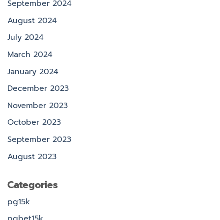
September 2024
August 2024
July 2024
March 2024
January 2024
December 2023
November 2023
October 2023
September 2023
August 2023
Categories
pg15k
pgbet15k