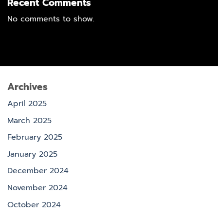
Recent Comments
No comments to show.
Archives
April 2025
March 2025
February 2025
January 2025
December 2024
November 2024
October 2024