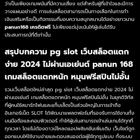
ว่าเป็นเพียงเกมพนันที่มีความเสี่ยง แต่สำหรับผู้ที่เข้าใจและมีการ
วางแผนอย่างดี การเล่นสล็อตสามารถเป็นทางเลือกในการทำ
เงินเสริมหรือเป็นกิจกรรมที่มอบความสนุกสนานได้อย่างยาวนาน
panun168
เครดิตฟรี
ไม่เพียงแต่มุ่งเน้นให้ผู้เล่นได้รับ
ประสบการณ์ที่ดีเท่านั้น
สรุปบทความ pg slot
เว็บสล็อตแตก
ง่าย 2024 ไม่ผ่านเอเย่นต์
panun 168
เกมสล็อตแตกหนัก หมุนฟรีสปินไม่อั้น
รวมเว็บสล็อตใหม่ล่าสุด pg slot เว็บสล็อตแตกง่าย 2024 ไม่
ผ่านเอเย่นต์ เกมสล็อตแตกหนัก หมุนฟรีสปินไม่อั้น ในยุคดิจิทัล
ที่ผู้คนใช้สมาร์ทโฟนและแท็บเล็ตเป็นส่วนใหญ่ในการเข้าถึง
อินเทอร์เน็ต SLOT ได้พัฒนาแพลตฟอร์มที่รองรับการใช้งานทั้ง
บนมือถือและคอมพิวเตอร์ ทำให้ผู้เล่นสามารถเข้าเล่นเกมได้ทุกที่
ทุกเวลา โดยไม่ต้องดาวน์โหลดแอปพลิเคชันเพิ่มเติม เว็บไซต์ถูก
ออกแบบให้ใช้งานง่ายและตอบสนองต่อผู้ใช้ทุกรูปแบบ ทั้งระบบ