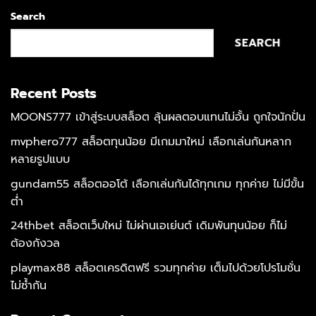
Search
SEARCH
Recent Posts
MOONS777 เข้าสู่ระบบสล็อต ลุ้นผลตอบแทนไม่อั้น ถูกใจนักปั่น
mvphero777 สล็อตทุนน้อย มีเกมมาใหม่ เลือกเล่นกันหลาก
หลายรูปแบบ
gundam55 สล็อตออโต้ เลือกเล่นกันได้ทุกเกม ทุกค่าย ไม่มีขั้น
ต่ำ
24thbet สล็อตเว็บใหม่ ไม่ผ่านเอเย่นต์ เดิมพันทุนน้อย ก็ไม่
ต้องกังวล
playmax88 สล็อตเครดิตฟรี รวมทุกค่าย เต็มไปด้วยโปรโมชั่น
ไม่ซ้ำกัน