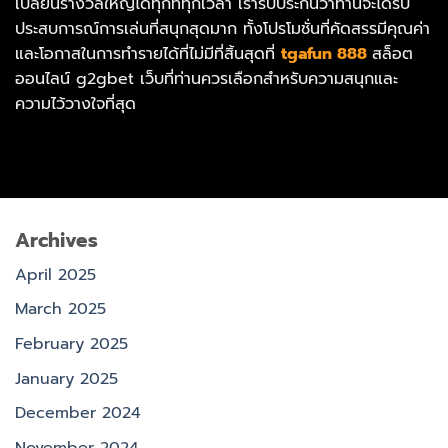
เปลี่ยนรางวัลใหญ่ได้ทุกที่ทุกเวลา เรารับประกันว่าท่านจะได้รับ
ประสบการณ์การเล่นที่สนุกสุดมาก ทั้งโปรโมชั่นที่คัดสรรมีคุณค่า
และโอกาสในการทำรายได้ที่ไม่มีที่สิ้นสุดที่
tgafun 888
สล็อต
ออนไลน์ g2gbet เว็บที่ท่านควรเลือกสำหรับความสนุกและ
ความไว้วางใจที่สุด
Archives
April 2025
March 2025
February 2025
January 2025
December 2024
November 2024