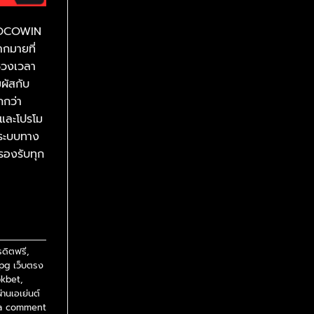
 VOCOWIN
ากมายที่
ช่วงเวลา
มผัสกับ
กกว่า
 และโปรโม
งระบบทาง
ษรองรับทุก
ดิตฟรี
,
pg เว็บตรง
5kbet
,
่านเอเย่นต์
a comment