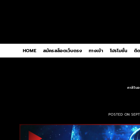
Skip
to
content
HOME
สมัครสล็อตเว็บตรง
ทางเข้า
โปรโมชั่น
ติ
คาสิโนอ
POSTED ON
SEPT