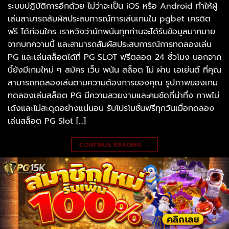
ระบบปฏิบัติการอีกด้วย ไม่ว่าจะเป็น iOS หรือ Android ทำให้ผู้
เล่นสามารถสัมผัสประสบการณ์การเล่นเกมใน pgbet เครดิต
ฟรี ได้ก่อนใคร เราหวังว่านักพนันทุกท่านจะได้รับข้อมูลมากมาย
จากบทความนี้ และสามารถสัมผัสประสบการณ์การทดลองเล่น
PG และเล่นสล็อตได้ที่ PG SLOT ฟรีตลอด 24 ชั่วโมง นอกจาก
นี้ยังมีเกมใหม่ ๆ สมัคร เว็บ พนัน สล็อต ไม่ ผ่าน เอเย่นต์ ที่คุณ
สามารถทดลองเล่นตามความต้องการของคุณ รูปภาพของเกม
ทดลองเล่นสล็อต PG มีความสวยงามและคมชัดที่น่าทึ่ง ภาพไม่
เด้งและไม่สะดุดอย่างแน่นอน รับโปรโมชั่นฟรีทุกวันเมื่อทดลอง
เล่นสล็อต PG Slot […]
CONTINUE READING
→
Posted in
คาสิโนออนไลน์
,
บทความ
,
สล็อตออนไลน์
|
Tagged
g2g
ทั้งหมด
,
g2g สล็อต
,
G2G เว็บตรง เครดิตฟรีแค่สมัครล่าสุด
,
G2G15K
,
G2G15K เว็บสล็อต ใหม่ล่าสุด
,
G2GBET
,
g2gbet เครดิตฟรี
,
g2gbet15k
,
g2gสล็อตเว็บตรง
,
g2gเว็บตรง
,
PG15k
,
PG15k ทั้งหมด
,
PG15k สล็อต
,
PG15k เว็บตรง เครดิตฟรีแค่สมัครล่าสุด
,
PG15k เว็บสล็อต ใหม่ล่าสุด
,