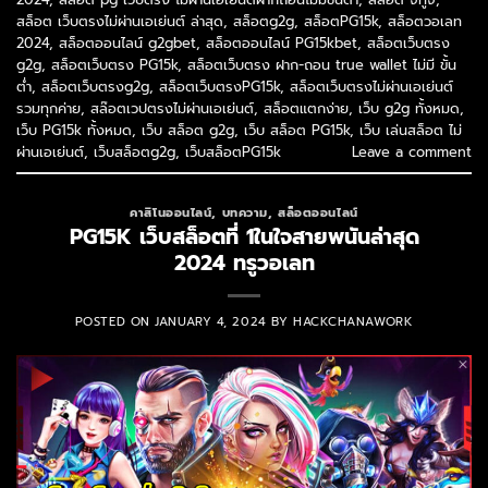
สล็อต เว็บตรงไม่ผ่านเอเย่นต์ ล่าสุด
,
สล็อตg2g
,
สล็อตPG15k
,
สล็อตวอเลท
2024
,
สล็อตออนไลน์ g2gbet
,
สล็อตออนไลน์ PG15kbet
,
สล็อตเว็บตรง
g2g
,
สล็อตเว็บตรง PG15k
,
สล็อตเว็บตรง ฝาก-ถอน true wallet ไม่มี ขั้น
ต่ํา
,
สล็อตเว็บตรงg2g
,
สล็อตเว็บตรงPG15k
,
สล็อตเว็บตรงไม่ผ่านเอเย่นต์
รวมทุกค่าย
,
สล๊อตเวปตรงไม่ผ่านเอเย่นต์
,
สล็อตแตกง่าย
,
เว็บ g2g ทั้งหมด
,
เว็บ PG15k ทั้งหมด
,
เว็บ สล็อต g2g
,
เว็บ สล็อต PG15k
,
เว็บ เล่นสล็อต ไม่
ผ่านเอเย่นต์
,
เว็บสล็อตg2g
,
เว็บสล็อตPG15k
Leave a comment
คาสิโนออนไลน์
,
บทความ
,
สล็อตออนไลน์
PG15K เว็บสล็อตที่ 1ในใจสายพนันล่าสุด
2024 ทรูวอเลท
POSTED ON
JANUARY 4, 2024
BY
HACKCHANAWORK