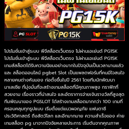
โปรโมชั่นเข้าสู่ระบบ พีจีสล็อตเว็บตรง ไม่ผ่านเอเย่นต์ PG15K
โปรโมชั่นเข้าสู่ระบบ พีจีสล็อตเว็บตรง ไม่ผ่านเอเย่นต์ PG15K
เกมส์สล็อตได้รับความนิยมอย่างมากในปัจจุบันเป็นเวลานานแล้ว
และ สล็อตออนไลน์ pgbet Slot เป็นแพลตฟอร์มที่คนมีใจสนใจ
หลายคนต่างหันมอง ก่อตั้งขึ้นในปี 2561 โดยทีมนักพัฒนา
มาเลเซีย ที่มุ่งมั่นที่จะสร้างเกมสล็อตที่มีคุณภาพสูง กราฟิกที่
สวยงาม เรื่องราวที่น่าสนใจ และอัตราการจ่ายเงินรางวัลที่สูงสุด
ทีมพัฒนาของ PGSLOT ได้สร้างเกมสล็อตมากกว่า 100 เกมที่
ครอบคลุมทุกรูปแบบ เริ่มตั้งแต่แนวผจญภัย แฟนตาซี
ประวัติศาสตร์ ถึงสัตว์โลก และอีกมากมาย ความสำเร็จของ ค่าย
เกมสล็อต pg มาจากปัจจัยหลายประการ เริ่มต้นจากคุณภาพ