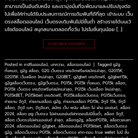
สามารถเป็นอันดับหนึ่ง และเรามุ่งมั่นที่จะพัฒนาและปรับปรุงต่อ
ไปเพื่อให้ท่านได้รับประสบการณ์การเดิมพันที่ดีที่สุด เข้าระบบ เว็บ
ตรงสล็อตออนไลน์ เว็บตรงเดิมพันไม่มีขั้นต่ำ สร้างรายได้บนเว้
บไซต์ออนไลน์ สนุกสนามตลอดทั้งวัน โปรโมชั่นทุนน้อย […]
CONTINUE READING
→
Posted in
คาสิโนออนไลน์
,
บทความ
,
สล็อตออนไลน์
|
Tagged
g2g
ทั้งหมด
,
g2g สล็อต
,
G2G เว็บตรง เครดิตฟรีแค่สมัครล่าสุด
,
G2G15K
,
G2G15K เว็บสล็อต ใหม่ล่าสุด
,
G2GBET
,
g2gbet เครดิตฟรี
,
g2gbet15k
,
g2gสล็อตเว็บตรง
,
g2gเว็บตรง
,
PG15k
,
PG15k ทั้งหมด
,
PG15k สล็อต
,
PG15k เว็บตรง เครดิตฟรีแค่สมัครล่าสุด
,
PG15k เว็บสล็อต ใหม่ล่าสุด
,
PG15kBET
,
PG15kbet เครดิตฟรี
,
PG15kสล็อตเว็บตรง
,
PG15kเว็บตรง
,
ค่ายเกม จีทูจี
,
ค่ายเกมสล็อต g2g
,
ค่ายเกมสล็อต PG15k
,
จีทูจี 15k
,
จีทูจี
สล็อต
,
จีทูจี เบท
,
จีทูจีเบท
,
สมัคร เว็บ พนัน สล็อต ไม่ ผ่าน เอเย่นต์
,
สล็อต
2024
,
สล็อต pg เว็บตรง ไม่ผ่านเอเย่นต์ฝากถอนไม่มีขั้นต่ํา
,
สล็อต จีทูจี
,
สล็อต เว็บตรงไม่ผ่านเอเย่นต์ ล่าสุด
,
สล็อตg2g
,
สล็อตPG15k
,
สล็อตวอเลท
2024
,
สล็อตออนไลน์ g2gbet
,
สล็อตออนไลน์ PG15kbet
,
สล็อตเว็บตรง
g2g
,
สล็อตเว็บตรง PG15k
,
สล็อตเว็บตรง ฝาก-ถอน true wallet ไม่มี ขั้น