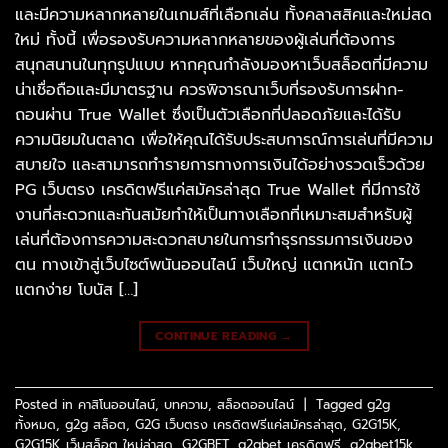
และมีความหลากหลายในเกมส์ที่เลือกเล่น ทั้งคลาสสิคและใหม่สด
ใหม่ ทั้งนี้ เพื่อรองรับความหลากหลายของผู้เล่นที่ต้องการ
สนุกสนานในทุกรูปแบบ หากคุณกำลังมองหาเว็บสล็อตที่มีความ
น่าเชื่อถือและมีมาตรฐาน ควรพิจารณาเว็บที่รองรับการฝาก-
ถอนผ่าน True Wallet ซึ่งเป็นตัวเลือกที่ปลอดภัยและได้รับ
ความนิยมในตลาด เพื่อให้คุณได้รับประสบการณ์การเล่นที่มีความ
สบายใจ และสามารถทำรายการทางการเงินได้อย่างรวดเร็วด้วย
PG เว็บตรง เครดิตฟรีแค่สมัครล่าสุด True Wallet ที่มีการใช้
งานที่สะดวกและทันสมัยทำให้เป็นทางเลือกที่เหมาะสมสำหรับผู้
เล่นที่ต้องการความสะดวกสบายในการทำธุรกรรมการเงินของ
ตน ทางเข้าสู่เว็บไซต์พนันออนไลน์ เว็บใหญ่ แตกหนัก แตกไว
แตกง่าย โบนัส […]
CONTINUE READING
→
Posted in
คาสิโนออนไลน์
,
บทความ
,
สล็อตออนไลน์
|
Tagged
g2g
ทั้งหมด
,
g2g สล็อต
,
G2G เว็บตรง เครดิตฟรีแค่สมัครล่าสุด
,
G2G15K
,
G2G15K เว็บสล็อต ใหม่ล่าสุด
,
G2GBET
,
g2gbet เครดิตฟรี
,
g2gbet15k
,