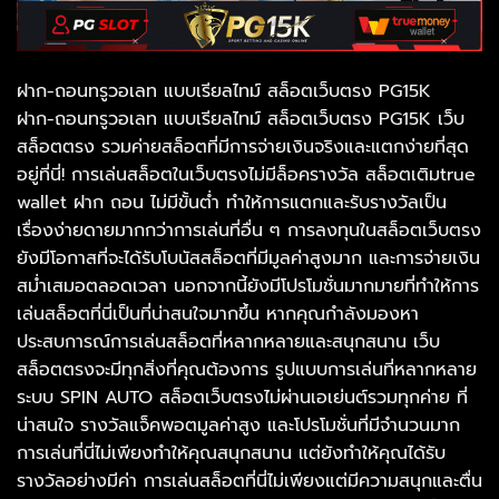
ฝาก-ถอนทรูวอเลท แบบเรียลไทม์ สล็อตเว็บตรง PG15K
ฝาก-ถอนทรูวอเลท แบบเรียลไทม์ สล็อตเว็บตรง PG15K เว็บ
สล็อตตรง รวมค่ายสล็อตที่มีการจ่ายเงินจริงและแตกง่ายที่สุด
อยู่ที่นี่! การเล่นสล็อตในเว็บตรงไม่มีล็อครางวัล สล็อตเติมtrue
wallet ฝาก ถอน ไม่มีขั้นต่ํา ทำให้การแตกและรับรางวัลเป็น
เรื่องง่ายดายมากกว่าการเล่นที่อื่น ๆ การลงทุนในสล็อตเว็บตรง
ยังมีโอกาสที่จะได้รับโบนัสสล็อตที่มีมูลค่าสูงมาก และการจ่ายเงิน
สม่ำเสมอตลอดเวลา นอกจากนี้ยังมีโปรโมชั่นมากมายที่ทำให้การ
เล่นสล็อตที่นี่เป็นที่น่าสนใจมากขึ้น หากคุณกำลังมองหา
ประสบการณ์การเล่นสล็อตที่หลากหลายและสนุกสนาน เว็บ
สล็อตตรงจะมีทุกสิ่งที่คุณต้องการ รูปแบบการเล่นที่หลากหลาย
ระบบ SPIN AUTO สล็อตเว็บตรงไม่ผ่านเอเย่นต์รวมทุกค่าย ที่
น่าสนใจ รางวัลแจ็คพอตมูลค่าสูง และโปรโมชั่นที่มีจำนวนมาก
การเล่นที่นี่ไม่เพียงทำให้คุณสนุกสนาน แต่ยังทำให้คุณได้รับ
รางวัลอย่างมีค่า การเล่นสล็อตที่นี่ไม่เพียงแต่มีความสนุกและตื่น