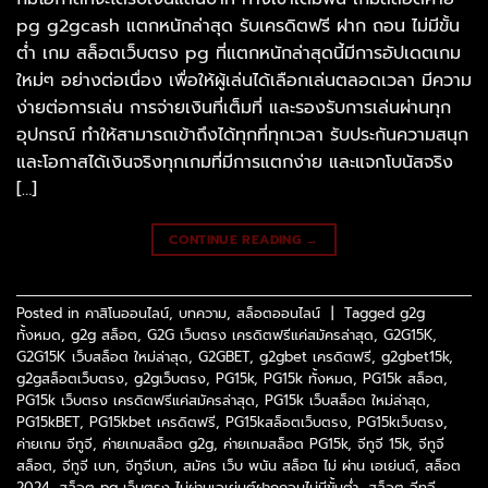
pg g2gcash แตกหนักล่าสุด รับเครดิตฟรี ฝาก ถอน ไม่มีขั้น
ต่ำ เกม สล็อตเว็บตรง pg ที่แตกหนักล่าสุดนี้มีการอัปเดตเกม
ใหม่ๆ อย่างต่อเนื่อง เพื่อให้ผู้เล่นได้เลือกเล่นตลอดเวลา มีความ
ง่ายต่อการเล่น การจ่ายเงินที่เต็มที่ และรองรับการเล่นผ่านทุก
อุปกรณ์ ทำให้สามารถเข้าถึงได้ทุกที่ทุกเวลา รับประกันความสนุก
และโอกาสได้เงินจริงทุกเกมที่มีการแตกง่าย และแจกโบนัสจริง
[…]
CONTINUE READING
→
Posted in
คาสิโนออนไลน์
,
บทความ
,
สล็อตออนไลน์
|
Tagged
g2g
ทั้งหมด
,
g2g สล็อต
,
G2G เว็บตรง เครดิตฟรีแค่สมัครล่าสุด
,
G2G15K
,
G2G15K เว็บสล็อต ใหม่ล่าสุด
,
G2GBET
,
g2gbet เครดิตฟรี
,
g2gbet15k
,
g2gสล็อตเว็บตรง
,
g2gเว็บตรง
,
PG15k
,
PG15k ทั้งหมด
,
PG15k สล็อต
,
PG15k เว็บตรง เครดิตฟรีแค่สมัครล่าสุด
,
PG15k เว็บสล็อต ใหม่ล่าสุด
,
PG15kBET
,
PG15kbet เครดิตฟรี
,
PG15kสล็อตเว็บตรง
,
PG15kเว็บตรง
,
ค่ายเกม จีทูจี
,
ค่ายเกมสล็อต g2g
,
ค่ายเกมสล็อต PG15k
,
จีทูจี 15k
,
จีทูจี
สล็อต
,
จีทูจี เบท
,
จีทูจีเบท
,
สมัคร เว็บ พนัน สล็อต ไม่ ผ่าน เอเย่นต์
,
สล็อต
2024
,
สล็อต pg เว็บตรง ไม่ผ่านเอเย่นต์ฝากถอนไม่มีขั้นต่ํา
,
สล็อต จีทูจี
,