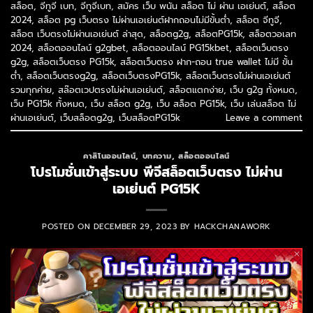
สล็อต
,
จีทูจี เบท
,
จีทูจีเบท
,
สมัคร เว็บ พนัน สล็อต ไม่ ผ่าน เอเย่นต์
,
สล็อต
2024
,
สล็อต pg เว็บตรง ไม่ผ่านเอเย่นต์ฝากถอนไม่มีขั้นต่ํา
,
สล็อต จีทูจี
,
สล็อต เว็บตรงไม่ผ่านเอเย่นต์ ล่าสุด
,
สล็อตg2g
,
สล็อตPG15k
,
สล็อตวอเลท
2024
,
สล็อตออนไลน์ g2gbet
,
สล็อตออนไลน์ PG15kbet
,
สล็อตเว็บตรง
g2g
,
สล็อตเว็บตรง PG15k
,
สล็อตเว็บตรง ฝาก-ถอน true wallet ไม่มี ขั้น
ต่ํา
,
สล็อตเว็บตรงg2g
,
สล็อตเว็บตรงPG15k
,
สล็อตเว็บตรงไม่ผ่านเอเย่นต์
รวมทุกค่าย
,
สล๊อตเวปตรงไม่ผ่านเอเย่นต์
,
สล็อตแตกง่าย
,
เว็บ g2g ทั้งหมด
,
เว็บ PG15k ทั้งหมด
,
เว็บ สล็อต g2g
,
เว็บ สล็อต PG15k
,
เว็บ เล่นสล็อต ไม่
ผ่านเอเย่นต์
,
เว็บสล็อตg2g
,
เว็บสล็อตPG15k
Leave a comment
คาสิโนออนไลน์
,
บทความ
,
สล็อตออนไลน์
โปรโมชั่นเข้าสู่ระบบ พีจีสล็อตเว็บตรง ไม่ผ่าน
เอเย่นต์ PG15K
POSTED ON
DECEMBER 29, 2023
BY
HACKCHANAWORK