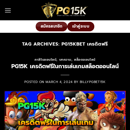
Skip
to
content
สมัครสมาชิก
เข้าสู่ระบบ
TAG ARCHIVES:
PG15KBET เครดิตฟรี
คาสิโนออนไลน์
,
บทความ
,
สล็อตออนไลน์
PG15K เครดิตฟรีในการเล่นเกมสล็อตออนไลน์
POSTED ON
MARCH 4, 2024
BY
BILLYPGBET15K