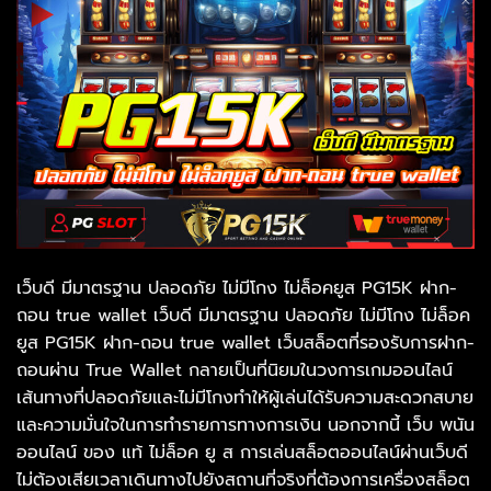
เว็บดี มีมาตรฐาน ปลอดภัย ไม่มีโกง ไม่ล็อคยูส PG15K ฝาก-
ถอน true wallet เว็บดี มีมาตรฐาน ปลอดภัย ไม่มีโกง ไม่ล็อค
ยูส PG15K ฝาก-ถอน true wallet เว็บสล็อตที่รองรับการฝาก-
ถอนผ่าน True Wallet กลายเป็นที่นิยมในวงการเกมออนไลน์
เส้นทางที่ปลอดภัยและไม่มีโกงทำให้ผู้เล่นได้รับความสะดวกสบาย
และความมั่นใจในการทำรายการทางการเงิน นอกจากนี้ เว็บ พนัน
ออนไลน์ ของ แท้ ไม่ล็อค ยู ส การเล่นสล็อตออนไลน์ผ่านเว็บดี
ไม่ต้องเสียเวลาเดินทางไปยังสถานที่จริงที่ต้องการเครื่องสล็อต