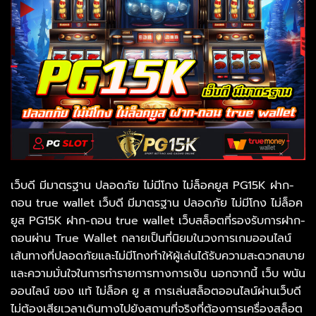
เว็บดี มีมาตรฐาน ปลอดภัย ไม่มีโกง ไม่ล็อคยูส PG15K ฝาก-
ถอน true wallet เว็บดี มีมาตรฐาน ปลอดภัย ไม่มีโกง ไม่ล็อค
ยูส PG15K ฝาก-ถอน true wallet เว็บสล็อตที่รองรับการฝาก-
ถอนผ่าน True Wallet กลายเป็นที่นิยมในวงการเกมออนไลน์
เส้นทางที่ปลอดภัยและไม่มีโกงทำให้ผู้เล่นได้รับความสะดวกสบาย
และความมั่นใจในการทำรายการทางการเงิน นอกจากนี้ เว็บ พนัน
ออนไลน์ ของ แท้ ไม่ล็อค ยู ส การเล่นสล็อตออนไลน์ผ่านเว็บดี
ไม่ต้องเสียเวลาเดินทางไปยังสถานที่จริงที่ต้องการเครื่องสล็อต