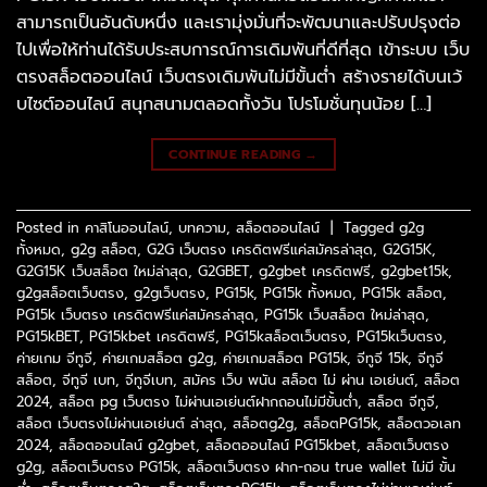
สามารถเป็นอันดับหนึ่ง และเรามุ่งมั่นที่จะพัฒนาและปรับปรุงต่อ
ไปเพื่อให้ท่านได้รับประสบการณ์การเดิมพันที่ดีที่สุด เข้าระบบ เว็บ
ตรงสล็อตออนไลน์ เว็บตรงเดิมพันไม่มีขั้นต่ำ สร้างรายได้บนเว้
บไซต์ออนไลน์ สนุกสนามตลอดทั้งวัน โปรโมชั่นทุนน้อย […]
CONTINUE READING
→
Posted in
คาสิโนออนไลน์
,
บทความ
,
สล็อตออนไลน์
|
Tagged
g2g
ทั้งหมด
,
g2g สล็อต
,
G2G เว็บตรง เครดิตฟรีแค่สมัครล่าสุด
,
G2G15K
,
G2G15K เว็บสล็อต ใหม่ล่าสุด
,
G2GBET
,
g2gbet เครดิตฟรี
,
g2gbet15k
,
g2gสล็อตเว็บตรง
,
g2gเว็บตรง
,
PG15k
,
PG15k ทั้งหมด
,
PG15k สล็อต
,
PG15k เว็บตรง เครดิตฟรีแค่สมัครล่าสุด
,
PG15k เว็บสล็อต ใหม่ล่าสุด
,
PG15kBET
,
PG15kbet เครดิตฟรี
,
PG15kสล็อตเว็บตรง
,
PG15kเว็บตรง
,
ค่ายเกม จีทูจี
,
ค่ายเกมสล็อต g2g
,
ค่ายเกมสล็อต PG15k
,
จีทูจี 15k
,
จีทูจี
สล็อต
,
จีทูจี เบท
,
จีทูจีเบท
,
สมัคร เว็บ พนัน สล็อต ไม่ ผ่าน เอเย่นต์
,
สล็อต
2024
,
สล็อต pg เว็บตรง ไม่ผ่านเอเย่นต์ฝากถอนไม่มีขั้นต่ํา
,
สล็อต จีทูจี
,
สล็อต เว็บตรงไม่ผ่านเอเย่นต์ ล่าสุด
,
สล็อตg2g
,
สล็อตPG15k
,
สล็อตวอเลท
2024
,
สล็อตออนไลน์ g2gbet
,
สล็อตออนไลน์ PG15kbet
,
สล็อตเว็บตรง
g2g
,
สล็อตเว็บตรง PG15k
,
สล็อตเว็บตรง ฝาก-ถอน true wallet ไม่มี ขั้น