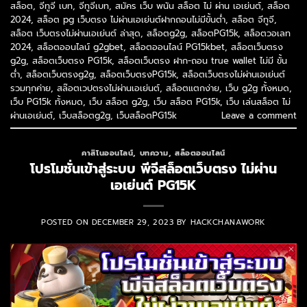
สล็อต
,
จีทูจี เบท
,
จีทูจีเบท
,
สมัคร เว็บ พนัน สล็อต ไม่ ผ่าน เอเย่นต์
,
สล็อต
2024
,
สล็อต pg เว็บตรง ไม่ผ่านเอเย่นต์ฝากถอนไม่มีขั้นต่ํา
,
สล็อต จีทูจี
,
สล็อต เว็บตรงไม่ผ่านเอเย่นต์ ล่าสุด
,
สล็อตg2g
,
สล็อตPG15k
,
สล็อตวอเลท
2024
,
สล็อตออนไลน์ g2gbet
,
สล็อตออนไลน์ PG15kbet
,
สล็อตเว็บตรง
g2g
,
สล็อตเว็บตรง PG15k
,
สล็อตเว็บตรง ฝาก-ถอน true wallet ไม่มี ขั้น
ต่ํา
,
สล็อตเว็บตรงg2g
,
สล็อตเว็บตรงPG15k
,
สล็อตเว็บตรงไม่ผ่านเอเย่นต์
รวมทุกค่าย
,
สล๊อตเวปตรงไม่ผ่านเอเย่นต์
,
สล็อตแตกง่าย
,
เว็บ g2g ทั้งหมด
,
เว็บ PG15k ทั้งหมด
,
เว็บ สล็อต g2g
,
เว็บ สล็อต PG15k
,
เว็บ เล่นสล็อต ไม่
ผ่านเอเย่นต์
,
เว็บสล็อตg2g
,
เว็บสล็อตPG15k
Leave a comment
คาสิโนออนไลน์
,
บทความ
,
สล็อตออนไลน์
โปรโมชั่นเข้าสู่ระบบ พีจีสล็อตเว็บตรง ไม่ผ่าน
เอเย่นต์ PG15K
POSTED ON
DECEMBER 29, 2023
BY
HACKCHANAWORK