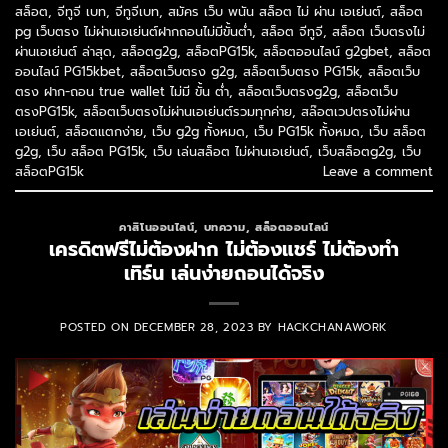
สล็อต
,
จีทูจี เบท
,
จีทูจีเบท
,
สมัคร เว็บ พนัน สล็อต ไม่ ผ่าน เอเย่นต์
,
สล็อต
pg เว็บตรง ไม่ผ่านเอเย่นต์ฝากถอนไม่มีขั้นต่ํา
,
สล็อต จีทูจี
,
สล็อต เว็บตรงไม่
ผ่านเอเย่นต์ ล่าสุด
,
สล็อตg2g
,
สล็อตPG15k
,
สล็อตออนไลน์ g2gbet
,
สล็อต
ออนไลน์ PG15kbet
,
สล็อตเว็บตรง g2g
,
สล็อตเว็บตรง PG15k
,
สล็อตเว็บ
ตรง ฝาก-ถอน true wallet ไม่มี ขั้น ต่ํา
,
สล็อตเว็บตรงg2g
,
สล็อตเว็บ
ตรงPG15k
,
สล็อตเว็บตรงไม่ผ่านเอเย่นต์รวมทุกค่าย
,
สล๊อตเวปตรงไม่ผ่าน
เอเย่นต์
,
สล็อตแตกง่าย
,
เว็บ g2g ทั้งหมด
,
เว็บ PG15k ทั้งหมด
,
เว็บ สล็อต
g2g
,
เว็บ สล็อต PG15k
,
เว็บ เล่นสล็อต ไม่ผ่านเอเย่นต์
,
เว็บสล็อตg2g
,
เว็บ
สล็อตPG15k
Leave a comment
คาสิโนออนไลน์
,
บทความ
,
สล็อตออนไลน์
เครดิตฟรีไม่ต้องฝาก ไม่ต้องแชร์ ไม่ต้องทำ
เทิร์น เล่นง่ายถอนได้จริง
POSTED ON
DECEMBER 28, 2023
BY
HACKCHANAWORK