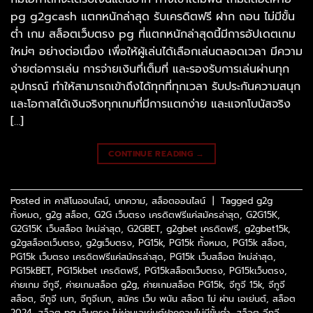
pg g2gcash แตกหนักล่าสุด รับเครดิตฟรี ฝาก ถอน ไม่มีขั้น
ต่ำ เกม สล็อตเว็บตรง pg ที่แตกหนักล่าสุดนี้มีการอัปเดตเกม
ใหม่ๆ อย่างต่อเนื่อง เพื่อให้ผู้เล่นได้เลือกเล่นตลอดเวลา มีความ
ง่ายต่อการเล่น การจ่ายเงินที่เต็มที่ และรองรับการเล่นผ่านทุก
อุปกรณ์ ทำให้สามารถเข้าถึงได้ทุกที่ทุกเวลา รับประกันความสนุก
และโอกาสได้เงินจริงทุกเกมที่มีการแตกง่าย และแจกโบนัสจริง
[…]
CONTINUE READING
→
Posted in
คาสิโนออนไลน์
,
บทความ
,
สล็อตออนไลน์
|
Tagged
g2g
ทั้งหมด
,
g2g สล็อต
,
G2G เว็บตรง เครดิตฟรีแค่สมัครล่าสุด
,
G2G15K
,
G2G15K เว็บสล็อต ใหม่ล่าสุด
,
G2GBET
,
g2gbet เครดิตฟรี
,
g2gbet15k
,
g2gสล็อตเว็บตรง
,
g2gเว็บตรง
,
PG15k
,
PG15k ทั้งหมด
,
PG15k สล็อต
,
PG15k เว็บตรง เครดิตฟรีแค่สมัครล่าสุด
,
PG15k เว็บสล็อต ใหม่ล่าสุด
,
PG15kBET
,
PG15kbet เครดิตฟรี
,
PG15kสล็อตเว็บตรง
,
PG15kเว็บตรง
,
ค่ายเกม จีทูจี
,
ค่ายเกมสล็อต g2g
,
ค่ายเกมสล็อต PG15k
,
จีทูจี 15k
,
จีทูจี
สล็อต
,
จีทูจี เบท
,
จีทูจีเบท
,
สมัคร เว็บ พนัน สล็อต ไม่ ผ่าน เอเย่นต์
,
สล็อต
2024
,
สล็อต pg เว็บตรง ไม่ผ่านเอเย่นต์ฝากถอนไม่มีขั้นต่ํา
,
สล็อต จีทูจี
,