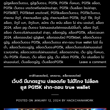
g2gสล็อตเว็บตรง
,
g2gเว็บตรง
,
PG15k
,
PG15k ทั้งหมด
,
PG15k สล็อต
,
PG15k เว็บตรง เครดิตฟรีแค่สมัครล่าสุด
,
PG15k เว็บสล็อต ใหม่ล่าสุด
,
PG15kBET
,
PG15kbet เครดิตฟรี
,
PG15kสล็อตเว็บตรง
,
PG15kเว็บตรง
,
ค่ายเกม จีทูจี
,
ค่ายเกมสล็อต g2g
,
ค่ายเกมสล็อต PG15k
,
จีทูจี 15k
,
จีทูจี
สล็อต
,
จีทูจี เบท
,
จีทูจีเบท
,
สมัคร เว็บ พนัน สล็อต ไม่ ผ่าน เอเย่นต์
,
สล็อต
2024
,
สล็อต pg เว็บตรง ไม่ผ่านเอเย่นต์ฝากถอนไม่มีขั้นต่ํา
,
สล็อต จีทูจี
,
สล็อต เว็บตรงไม่ผ่านเอเย่นต์ ล่าสุด
,
สล็อตg2g
,
สล็อตPG15k
,
สล็อตวอเลท
2024
,
สล็อตออนไลน์ g2gbet
,
สล็อตออนไลน์ PG15kbet
,
สล็อตเว็บตรง
g2g
,
สล็อตเว็บตรง PG15k
,
สล็อตเว็บตรง ฝาก-ถอน true wallet ไม่มี ขั้น
ต่ํา
,
สล็อตเว็บตรงg2g
,
สล็อตเว็บตรงPG15k
,
สล็อตเว็บตรงไม่ผ่านเอเย่นต์
รวมทุกค่าย
,
สล๊อตเวปตรงไม่ผ่านเอเย่นต์
,
สล็อตแตกง่าย
,
เว็บ g2g ทั้งหมด
,
เว็บ PG15k ทั้งหมด
,
เว็บ สล็อต g2g
,
เว็บ สล็อต PG15k
,
เว็บ เล่นสล็อต ไม่
ผ่านเอเย่นต์
,
เว็บสล็อตg2g
,
เว็บสล็อตPG15k
Leave a comment
คาสิโนออนไลน์
,
บทความ
,
สล็อตออนไลน์
เว็บดี มีมาตรฐาน ปลอดภัย ไม่มีโกง ไม่ล็อค
ยูส PG15K ฝาก-ถอน true wallet
POSTED ON
JANUARY 12, 2024
BY
HACKCHANAWORK