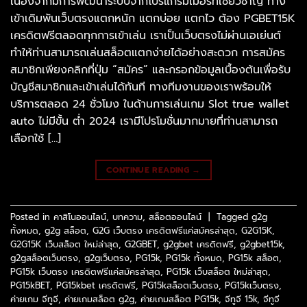
เนื่องจากมีการพัฒนาระบบจากโปรแกรมเมอร์ที่เชี่ยวชาญ ทาง
เข้าเดิมพันเว็บตรงแตกหนัก แตกบ่อย แตกไว ต้อง PGBET15K
เครดิตฟรีตลอดทุกการเข้าเล่น เราเป็นเว็บตรงไม่ผ่านเอเย่นต์
ทำให้ท่านสามารถเล่นสล็อตแตกง่ายได้อย่างสะดวก การสมัคร
สมาชิกเพียงคลิกที่ปุ่ม “สมัคร” และกรอกข้อมูลเบื้องต้นเพื่อรับ
บัญชีสมาชิกและเข้าเล่นได้ทันที ทางทีมงานของเราพร้อมให้
บริการตลอด 24 ชั่วโมง ในด้านการเล่นเกม Slot true wallet
auto ไม่มีขั้น ต่ํา 2024 เรามีโปรโมชั่นมากมายที่ท่านสามารถ
เลือกใช้ […]
CONTINUE READING
→
Posted in
คาสิโนออนไลน์
,
บทความ
,
สล็อตออนไลน์
|
Tagged
g2g
ทั้งหมด
,
g2g สล็อต
,
G2G เว็บตรง เครดิตฟรีแค่สมัครล่าสุด
,
G2G15K
,
G2G15K เว็บสล็อต ใหม่ล่าสุด
,
G2GBET
,
g2gbet เครดิตฟรี
,
g2gbet15k
,
g2gสล็อตเว็บตรง
,
g2gเว็บตรง
,
PG15k
,
PG15k ทั้งหมด
,
PG15k สล็อต
,
PG15k เว็บตรง เครดิตฟรีแค่สมัครล่าสุด
,
PG15k เว็บสล็อต ใหม่ล่าสุด
,
PG15kBET
,
PG15kbet เครดิตฟรี
,
PG15kสล็อตเว็บตรง
,
PG15kเว็บตรง
,
ค่ายเกม จีทูจี
,
ค่ายเกมสล็อต g2g
,
ค่ายเกมสล็อต PG15k
,
จีทูจี 15k
,
จีทูจี