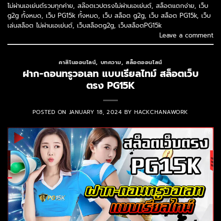
ไม่ผ่านเอเย่นต์รวมทุกค่าย
,
สล๊อตเวปตรงไม่ผ่านเอเย่นต์
,
สล็อตแตกง่าย
,
เว็บ
g2g ทั้งหมด
,
เว็บ PG15k ทั้งหมด
,
เว็บ สล็อต g2g
,
เว็บ สล็อต PG15k
,
เว็บ
เล่นสล็อต ไม่ผ่านเอเย่นต์
,
เว็บสล็อตg2g
,
เว็บสล็อตPG15k
Leave a comment
คาสิโนออนไลน์
,
บทความ
,
สล็อตออนไลน์
ฝาก-ถอนทรูวอเลท แบบเรียลไทม์ สล็อตเว็บ
ตรง PG15K
POSTED ON
JANUARY 18, 2024
BY
HACKCHANAWORK