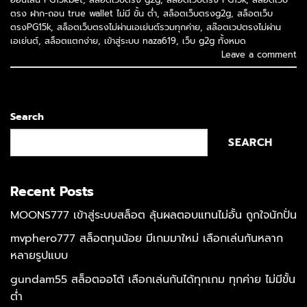
ตรง ฝาก-ถอน true wallet ไม่มี ขั้น ต่ํา
,
สล็อตเว็บตรงg2g
,
สล็อตเว็บ
ตรงPG15k
,
สล็อตเว็บตรงไม่ผ่านเอเย่นต์รวมทุกค่าย
,
สล๊อตเวปตรงไม่ผ่าน
เอเย่นต์
,
สล็อตแตกง่าย
,
เข้าสู่ระบบ naza619
,
เว็บ g2g ทั้งหมด
Leave a comment
Search
SEARCH
Recent Posts
MOONS777 เข้าสู่ระบบสล็อต ลุ้นผลตอบแทนไม่อั้น ถูกใจนักปั่น
mvphero777 สล็อตทุนน้อย มีเกมมาใหม่ เลือกเล่นกันหลาก
หลายรูปแบบ
gundam55 สล็อตออโต้ เลือกเล่นกันได้ทุกเกม ทุกค่าย ไม่มีขั้น
ต่ำ