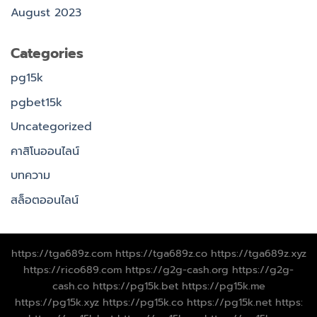
August 2023
Categories
pg15k
pgbet15k
Uncategorized
คาสิโนออนไลน์
บทความ
สล็อตออนไลน์
https://tga689z.com
https://tga689z.co
https://tga689z.xyz
https://rico689.com
https://g2g-cash.org
https://g2g-
cash.co
https://pg15k.bet
https://pg15k.me
https://pg15k.xyz
https://pg15k.co
https://pg15k.net
https: