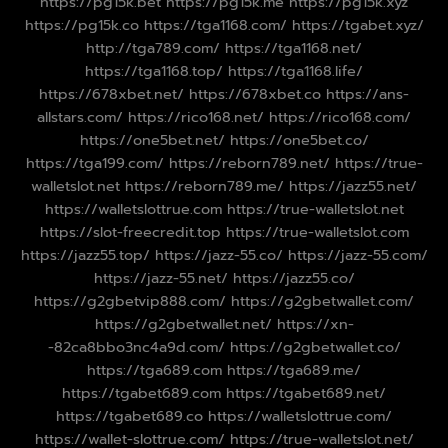
https://pg15k.bet
https://pg15k.me
https://pg15k.xyz
https://pg15k.co
https://tga1168.com/
https://tgabet.xyz/
http://tga789.com/
https://tga1168.net/
https://tga1168.top/
https://tga1168.life/
https://678xbet.net/
https://678xbet.co
https://ans-
allstars.com/
https://rico168.net/
https://rico168.com/
https://one5bet.net/
https://one5bet.co/
https://tga199.com/
https://reborn789.net/
https://true-
walletslot.net
https://reborn789.me/
https://jazz55.net/
https://walletslottrue.com
https://true-walletslot.net
https://slot-freecredit.top
https://true-walletslot.com
https://jazz55.top/
https://jazz-55.co/
https://jazz-55.com/
https://jazz-55.net/
https://jazz55.co/
https://g2gbetvip888.com/
https://g2gbetwallet.com/
https://g2gbetwallet.net/
https://xn-
-82ca8bbo3nc4a9d.com/
https://g2gbetwallet.co/
https://tga689.com
https://tga689.me/
https://tgabet689.com
https://tgabet689.net/
https://tgabet689.co
https://walletslottrue.com/
https://wallet-slottrue.com/
https://true-walletslot.net/