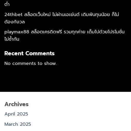
ต่ำ
24thbet สล็อตเว็บใหม่ ไม่ผ่านเอเย่นต์ เดิมพันทุนน้อย ก็ไม่
ต้องกังวล
playmax88 สล็อตเครดิตฟรี รวมทุกค่าย เต็มไปด้วยโปรโมชั่น
ไม่ซ้ำกัน
Recent Comments
No comments to show.
Archives
April 2025
March 2025