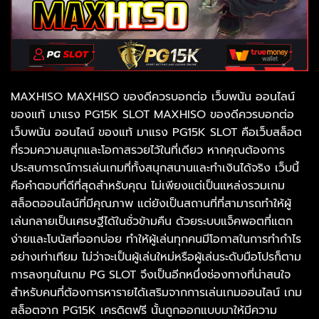
MAXHISO MAXHISO ของดีควรบอกต่อ เว็บพนัน ออนไลน์
ของแท้ มาแรง PG15K SLOT MAXHISO ของดีควรบอกต่อ
เว็บพนัน ออนไลน์ ของแท้ มาแรง PG15K SLOT คือเว็บสล็อต
ที่รวมความสนุกและโอกาสรวยไว้ในที่เดียว หากคุณต้องการ
ประสบการณ์การเล่นเกมที่ทั้งสนุกสนานและทำเงินได้จริง เว็บนี้
คือคำตอบที่ดีที่สุดสำหรับคุณ ไม่เพียงแต่เป็นแหล่งรวมเกม
สล็อตออนไลน์ที่มีคุณภาพ แต่ยังเป็นสถานที่ที่สามารถทำให้ผู้
เล่นกลายเป็นเศรษฐีได้ในชั่วข้ามคืน ด้วยระบบแจ็คพอตที่แตก
ง่ายและโบนัสที่ออกบ่อย ทำให้ผู้เล่นทุกคนมีโอกาสในการทำกำไร
อย่างเท่าเทียม ไม่ว่าจะเป็นผู้เล่นใหม่หรือผู้เล่นระดับมือโปรก็ตาม
การลงทุนในเกม PG SLOT จึงเป็นอีกหนึ่งช่องทางที่น่าสนใจ
สำหรับคนที่ต้องการหารายได้เสริมจากการเล่นเกมออนไลน์ เกม
สล็อตจาก PG15K เครดิตฟรี นั้นถูกออกแบบมาให้มีความ