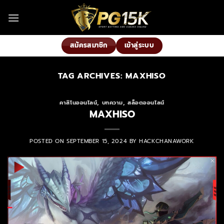
Skip
to
content
สมัครสมาชิก
เข้าสู่ระบบ
TAG ARCHIVES:
MAXHISO
คาสิโนออนไลน์
,
บทความ
,
สล็อตออนไลน์
MAXHISO
POSTED ON
SEPTEMBER 15, 2024
BY
HACKCHANAWORK