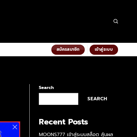
สมัครสมาชิก
เข้าสู่ระบบ
Search
SEARCH
Recent Posts
MOONS777 เข้าสู่ระบบสล็อต ลุ้นผล