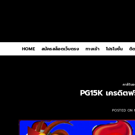
Skip
to
content
HOME
สมัครสล็อตเว็บตรง
ทางเข้า
โปรโมชั่น
ติ
คาสิโนอ
PG15K เครดิตฟร
POSTED ON