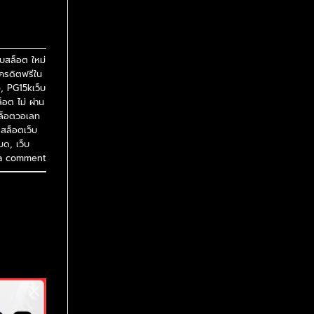
บสล็อต ใหม่
ครดิตฟรีใน
ง
,
PG15kเว็บ
็อต ไม่ ผ่าน
ล็อตวอเลท
,
สล็อตเว็บ
หมด
,
เว็บ
a comment