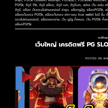
ล่าสุด
,
PG15k เว็บสล็อต ใหม่ล่าสุด
,
PG15kBET
,
PG15kbet เครดิตฟรี
PG15k
,
จีทูจี 15k
,
จีทูจี สล็อต
,
จีทูจี เบท
,
จีทูจีเบท
,
สมัคร เว็บ พนัน สล็
จีทูจี
,
สล็อต เว็บตรงไม่ผ่านเอเย่นต์ ล่าสุด
,
สล็อตg2g
,
สล็อตPG15k
,
ส
สล็อตเว็บตรง PG15k
,
สล็อตเว็บตรง ฝาก-ถอน true wallet ไม่มี ขั้น ต่ํ
ตรงไม่ผ่านเอเย่นต์
,
สล็อตแตกง่าย
,
เว็บ g2g ทั้งหมด
,
เว็บ PG15k ทั้ง
สล็อตPG15k
คาสิโนอ
เว็บใหญ่ เครดิตฟรี PG S
POSTED ON
JAN