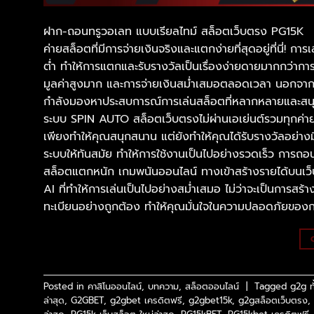
ฝาก-ถอนทรูวอเลท แบบเรียลไทม์ สล็อตเว็บตรง PG15K 
ค่ายสล็อตที่มีการจ่ายเงินจริงและแตกง่ายที่สุดอยู่ที่นี่! 
ต่ํา ทำให้การแตกและรับรางวัลเป็นเรื่องง่ายดายมากกว่าการเ
มูลค่าสูงมาก และการจ่ายเงินสม่ำเสมอตลอดเวลา นอกจากนี้ยั
กำลังมองหาประสบการณ์การเล่นสล็อตที่หลากหลายและสนุกส
ระบบ SPIN AUTO สล็อตเว็บตรงไม่ผ่านเอเย่นต์รวมทุกค่าย ที
เพียงทำให้คุณสนุกสนาน แต่ยังทำให้คุณได้รับรางวัลอย่างมีค
ระบบให้ทันสมัย ทำให้การใช้งานเป็นไปอย่างรวดเร็ว การถอน
สล็อตแตกหนัก เกมพนันออนไลน์ ทางเข้าสร้างรายได้บนเว็บ
AI ที่ทำให้การเล่นเป็นไปอย่างสม่ำเสมอ ไม่ว่าจะเป็นการสร
ทะเบียนอย่างถูกต้อง ทำให้คุณมั่นใจในความปลอดภัยของก
Posted in
คาสิโนออนไลน์
,
บทความ
,
สล็อตออนไลน์
|
Tagged
g2g ท
ล่าสุด
,
G2GBET
,
g2gbet เครดิตฟรี
,
g2gbet15k
,
g2gสล็อตเว็บตรง
,