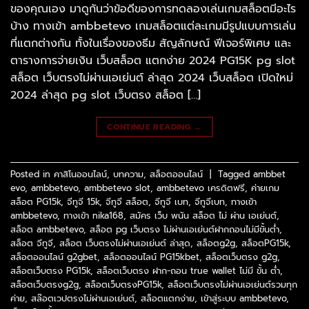
ของคุณเอง มาดูกันว่าข้อดีของการทดลองเล่นเกมสล็อตมีอะไร
บ้าง ทางเข้า ambbetevo เกมสล็อตแต่ละเกมมีรูปแบบการเล่น
ที่แตกต่างกัน ทั้งในเรื่องของธีม สัญลักษณ์ ฟีเจอร์พิเศษ และ
ตารางการจ่ายเงิน เว็บสล็อต แตกง่าย 2024 PG15K pg slot
สล็อต เว็บตรงไม่ผ่านเอเย่นต์ ล่าสุด 2024 เว็บสล็อต เปิดใหม่
2024 ล่าสุด pg slot เว็บตรง สล็อต […]
CONTINUE READING
→
Posted in
คาสิโนออนไลน์
,
บทความ
,
สล็อตออนไลน์
|
Tagged
ambbet
evo
,
ambbetevo
,
ambbetevo slot
,
ambbetevo เครดิตฟรี
,
ค่ายเกม
สล็อต PG15k
,
จีทูจี 15k
,
จีทูจี สล็อต
,
จีทูจี เบท
,
จีทูจีเบท
,
ทางเข้า
ambbetevo
,
ทางเข้า nika168
,
สมัคร เว็บ พนัน สล็อต ไม่ ผ่าน เอเย่นต์
,
สล็อต ambbetevo
,
สล็อต pg เว็บตรง ไม่ผ่านเอเย่นต์ฝากถอนไม่มีขั้นต่ํา
,
สล็อต จีทูจี
,
สล็อต เว็บตรงไม่ผ่านเอเย่นต์ ล่าสุด
,
สล็อตg2g
,
สล็อตPG15k
,
สล็อตออนไลน์ g2gbet
,
สล็อตออนไลน์ PG15kbet
,
สล็อตเว็บตรง g2g
,
สล็อตเว็บตรง PG15k
,
สล็อตเว็บตรง ฝาก-ถอน true wallet ไม่มี ขั้น ต่ํา
,
สล็อตเว็บตรงg2g
,
สล็อตเว็บตรงPG15k
,
สล็อตเว็บตรงไม่ผ่านเอเย่นต์รวมทุก
ค่าย
,
สล๊อตเวปตรงไม่ผ่านเอเย่นต์
,
สล็อตแตกง่าย
,
เข้าสู่ระบบ ambbetevo
,