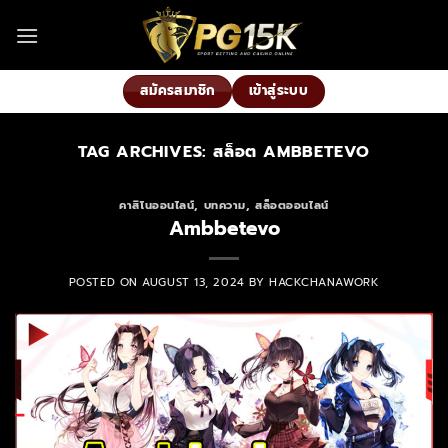
Skip
to
content
สมัครสมาชิก
เข้าสู่ระบบ
TAG ARCHIVES:
สล็อต AMBBETEVO
คาสิโนออนไลน์
,
บทความ
,
สล็อตออนไลน์
Ambbetevo
POSTED ON
AUGUST 13, 2024
BY
HACKCHANAWORK