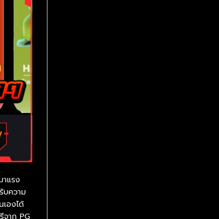
 มาแรง
งรับความ
ตนเองได้
ฟรีจาก PG