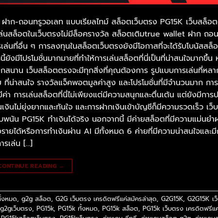
ฝาก-ถอนทรูวอเลท แบบเรียลไทม์ สล็อตเว็บตรง PG15K เว็บสล็อ
การเล่นสล็อตในเว็บตรงไม่มีล็อครางวัล สล็อตเติมtrue wallet ฝาก ถอน ไ
ล่นที่อื่น ๆ การลงทุนในสล็อตเว็บตรงยังมีโอกาสที่จะได้รับโบนัสสล็อต
งมีโปรโมชั่นมากมายที่ทำให้การเล่นสล็อตที่นี่เป็นที่น่าสนใจมากขึ้น
นาน เว็บสล็อตตรงจะมีทุกสิ่งที่คุณต้องการ รูปแบบการเล่นที่หล
่น่าสนใจ รางวัลแจ็คพอตมูลค่าสูง และโปรโมชั่นที่มีจำนวนมาก การเล่น
่า การเล่นสล็อตที่นี่ไม่เพียงแต่มีความสนุกและตื่นเต้น แต่ยังมีการป
เงินไม่ยุ่งยากและทันใจ และการฝากเงินเข้าบัญชีก็มีความรวดเร็ว เว
พนัน PG15K ทำเงินได้จริง นอกจากนี้ มีค่ายสล็อตที่มีความแม่นยำ
้างรายได้หรือการทำเงินผ่าน AI มีทั้งหมด 6 ค่ายที่มีความน่าสนใจและ
ารเล่น […]
CONTINUE READING
→
ั้งหมด
,
g2g สล็อต
,
G2G เว็บตรง เครดิตฟรีแค่สมัครล่าสุด
,
G2G15K
,
G2G15K เว็
g2gเว็บตรง
,
PG15k
,
PG15k ทั้งหมด
,
PG15k สล็อต
,
PG15k เว็บตรง เครดิตฟรีแค