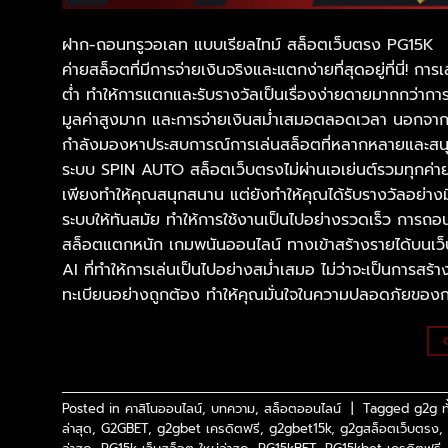
ฝาก-ถอนทรูวอเลท แบบเรียลไทม์ สล็อตเว็บตรง PG15K 
ค่ายสล็อตที่มีการจ่ายเงินจริงและแตกง่ายที่สุดอยู่ที่นี่! 
ต่ํา ทำให้การแตกและรับรางวัลเป็นเรื่องง่ายดายมากกว่าการเ
มูลค่าสูงมาก และการจ่ายเงินสม่ำเสมอตลอดเวลา นอกจากนี้ยั
กำลังมองหาประสบการณ์การเล่นสล็อตที่หลากหลายและสนุกส
ระบบ SPIN AUTO สล็อตเว็บตรงไม่ผ่านเอเย่นต์รวมทุกค่าย ที
เพียงทำให้คุณสนุกสนาน แต่ยังทำให้คุณได้รับรางวัลอย่างมีค
ระบบให้ทันสมัย ทำให้การใช้งานเป็นไปอย่างรวดเร็ว การถอน
สล็อตแตกหนัก เกมพนันออนไลน์ ทางเข้าสร้างรายได้บนเว็บ
AI ที่ทำให้การเล่นเป็นไปอย่างสม่ำเสมอ ไม่ว่าจะเป็นการสร
ทะเบียนอย่างถูกต้อง ทำให้คุณมั่นใจในความปลอดภัยของก
Posted in
คาสิโนออนไลน์
,
บทความ
,
สล็อตออนไลน์
|
Tagged
g2g ท
ล่าสุด
,
G2GBET
,
g2gbet เครดิตฟรี
,
g2gbet15k
,
g2gสล็อตเว็บตรง
,