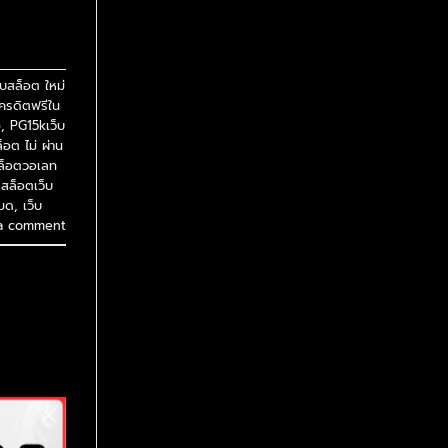
บสล็อต ใหม่
ครดิตฟรีใน
ง
,
PG15kเว็บ
็อต ไม่ ผ่าน
ล็อตวอเลท
,
สล็อตเว็บ
หมด
,
เว็บ
a comment