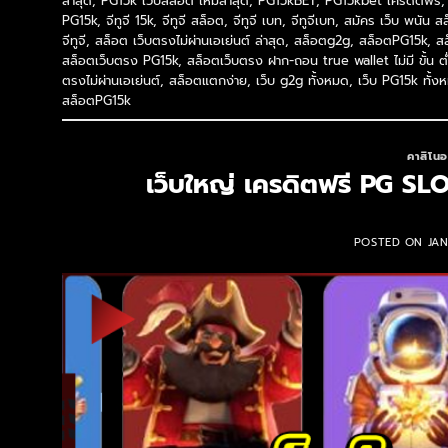
ล่าสุด
,
PG15k เว็บสล็อต ใหม่ล่าสุด
,
PG15kBET
,
PG15kbet เครดิตฟรี
PG15k
,
จีทูจี 15k
,
จีทูจี สล็อต
,
จีทูจี เบท
,
จีทูจีเบท
,
สมัคร เว็บ พนัน สล็
จีทูจี
,
สล็อต เว็บตรงไม่ผ่านเอเย่นต์ ล่าสุด
,
สล็อตg2g
,
สล็อตPG15k
,
ส
สล็อตเว็บตรง PG15k
,
สล็อตเว็บตรง ฝาก-ถอน true wallet ไม่มี ขั้น ต่ํ
ตรงไม่ผ่านเอเย่นต์
,
สล็อตแตกง่าย
,
เว็บ g2g ทั้งหมด
,
เว็บ PG15k ทั้ง
สล็อตPG15k
คาสิโนอ
เว็บใหญ่ เครดิตฟรี PG S
POSTED ON
JAN