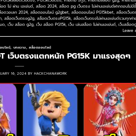
,
PG15kสล็อตเว็บตรง
,
PG15kเว็บตรง
,
ค่ายเกม จีทูจี
,
ค่ายเกมสล็อต g2g
,
ค่ายเกม
อต ไม่ ผ่าน เอเย่นต์
,
สล็อต 2024
,
สล็อต pg เว็บตรง ไม่ผ่านเอเย่นต์ฝากถอนไม่มีขั้
ล็อตวอเลท 2024
,
สล็อตออนไลน์ g2gbet
,
สล็อตออนไลน์ PG15kbet
,
สล็อตเว็บต
า
,
สล็อตเว็บตรงg2g
,
สล็อตเว็บตรงPG15k
,
สล็อตเว็บตรงไม่ผ่านเอเย่นต์รวมทุกค่า
หมด
,
เว็บ สล็อต g2g
,
เว็บ สล็อต PG15k
,
เว็บ เล่นสล็อต ไม่ผ่านเอเย่นต์
,
เว็บสล็อต
Leave 
อนไลน์
,
บทความ
,
สล็อตออนไลน์
LOT เว็บตรงแตกหนัก PG15K มาแรงสุดๆ
UARY 16, 2024
BY
HACKCHANAWORK