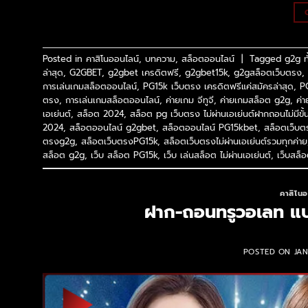
Posted in
คาสิโนออนไลน์
,
บทความ
,
สล็อตออนไลน์
|
Tagged
g2g ท
ล่าสุด
,
G2GBET
,
g2gbet เครดิตฟรี
,
g2gbet15k
,
g2gสล็อตเว็บตรง
,
การเล่นเกมสล็อตออนไลน์
,
PG15k เว็บตรง เครดิตฟรีแค่สมัครล่าสุด
,
PG
ตรง
,
การเล่นเกมสล็อตออนไลน์
,
ค่ายเกม จีทูจี
,
ค่ายเกมสล็อต g2g
,
ค่
เอเย่นต์
,
สล็อต 2024
,
สล็อต pg เว็บตรง ไม่ผ่านเอเย่นต์ฝากถอนไม่มีขั้นต
2024
,
สล็อตออนไลน์ g2gbet
,
สล็อตออนไลน์ PG15kbet
,
สล็อตเว็บ
ตรงg2g
,
สล็อตเว็บตรงPG15k
,
สล็อตเว็บตรงไม่ผ่านเอเย่นต์รวมทุกค่าย
สล็อต g2g
,
เว็บ สล็อต PG15k
,
เว็บ เล่นสล็อต ไม่ผ่านเอเย่นต์
,
เว็บสล็
คาสิโนอ
ฝาก-ถอนทรูวอเลท แบ
POSTED ON
JAN