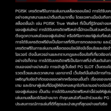
PG15K เครดิตฟรีในการเล่นเกมสล็อตออนไลน์ การได้รับเครดิ
อย่างสนุกสนานและน่าตื่นเต้นมากขึ้น โดยเฉพาะเมื่อนับถึงกา
สล็อตชั้นนำ เช่น PG15K True Wallet ที่เป็นที่รู้จักอ
ของผู้เล่นใหม่ การได้รับเครดิตฟรีเหล่านี้มักจะเป็นส่วนหนึ
ดึงดูดความสนใจของผู้เล่นใหม่ หรือให้โอกาสแก่ผู้เล่นที่ส
การได้รับเครดิตฟรียังเป็นโอกาสที่ดีในการทดลองเกม และม
เครดิตฟรีในการเล่นเกมสล็อตออนไลน์ยังมีเงื่อนไขและข้อจำก
โอเวอร์ ดังนั้นควรอ่านและทราบกฎและเงื่อนไขที่เกี่ยวข้อง
อย่างไรก็ตาม การได้รับเครดิตฟรีเป็นโอกาสที่น่าตื่นเต้น
ตนเองอย่างน่าสนใจ การเข้าสู่เว็บไซต์ PG SLOT เว็บตรงโดยไม
รวดเร็วและสะดวกสบาย นอกจากนี้ เว็บไซต์นั้นยังมีการทำระบ
เผชิญกับข้อจำกัดของยอดฝากหรือถอนขั้นต่ำ เรื่องของเครดิตฟร
เกม และรักษาผู้เล่นที่มีอยู่ให้ยังคงสนุกไปกับเกมอย่างต่อเ
ของผู้เล่นเอง เป็นต้น การได้รับเครดิตฟรีเหล่านี้ช่วยให้ผู้
เล่นเกมสล็อตได้อย่างมาก ถ้าคุณสนใจที่จะเข้าร่วมเล่น PG 
ประสบการณ์การเล่นที่ดีที่สุดและน่าสนุกที่สุดอย่างแท้จริง