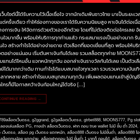
็บไซต์นี้ได้รับความไว้เนื้อเชื่อใจ จากนักเดิมพันชาวไทย มาเป็นระยะเวล
่ครั้งเดียว ทำให้ช่องทางของเราได้รับความนิยมสูง หาเงินได้ต่อเนื่อง
การเงิน ให้จัดการด้วยตัวเองอีกด้วย โดยที่ไม่ต้องติดต่อใครเลย จั
ใจมากขึ้น พร้อมให้บริการทุกท่านแล้ว กระแสมาแรงเป็นอย่างมาก รับท
 สร้างกำไรได้อย่างง่ายดาย ตัวเลือกที่ยอดเยี่ยมที่สุด พร้อมให้บริ
อตอย่างแน่นอน เริ่มต้นหาเงินกันได้เลย รวมสล็อตทุกค่าย MOONS77
นได้ไหมอั้น แจกหนักทุกวัน ออกล่าเงินรางวัลกันได้เลย เป็นตัวเล
โจทย์ได้มากกว่าเดิม ทานกำไรได้แบบสบายใจทุกเวลา รวบรวมความบันเทิ
ี่หลากหลาย สร้างกำไรแบบสนุกสนานทุกวัน เพิ่มผลตอบแทนเข้าสู่บัญชีไ
าใครก็มีโอกาสคว้าเงินก้อนใหญ่ได้จริง […]
CONTINUE READING
→
789สล็อตเว็บตรง
,
g2ggrand
,
g2gสล็อตเว็บตรง
,
gtrbet888
,
MOONS777
,
Pg slo
ลองเล่นสล็อต PG
,
ทางเข้า สล็อตเว็บตรง
,
ฝาก ถอน true wallet ไม่มี ขั้น ต่ํา 2024
,
 เว็บตรง
,
สล็อต pg เว็บตรง แตกหนัก
,
สล็อต888 เว็บตรง ไม่มีขั้นต่ำ
,
สล็อต888 โอ
,
สล็อตทุนน้อย แตกง่าย
,
สล็อตฝากถอน ไม่มี ขั้นต่ำ 1 บาทก็ ถอนได้
,
สล็อตเว็บตรง
,