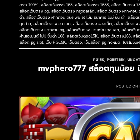
ตรง 100%
,
สล็อตเว็บตรง 168
,
สล็อตเว็บตรง 1688
,
สล็อตเว็บตรง 7
สล็อตเว็บตรง pg
,
สล็อตเว็บตรง ทรูวอลเล็ต
,
สล็อตเว็บตรง ฝาก-ถอน t
ต่ํา
,
สล็อตเว็บตรง ฝากถอน true wallet ไม่มี ธนาคาร ไม่มี ขั้น ต่ํา
,
สล็อตเว
ทุกค่าย
,
สล็อตเว็บตรง วอ เลท
,
สล็อตเว็บตรง วอลเล็ต
,
สล็อตเว็บตรง 
สล็อตเว็บตรง แตกง่าย pg
,
สล็อตเว็บตรง แตกง่าย วอ เลท
,
สล็อตเว็บต
ผ่านเอเย่นต์ ไม่มี ขั้นต่ำ 168
,
สล็อตเว็บตรง15K
,
สล็อตเว็บตรง168
,
สล็
สล็อต pg slot
,
เว็บ PG15K
,
เว็บตรง
,
เว็บสล็อต pg ทั้งหมด
,
โปรโมชั่น
PG15K
,
PGBET15K
,
UNCAT
mvphero777 สล็อตทุนน้อย ม
POSTED ON