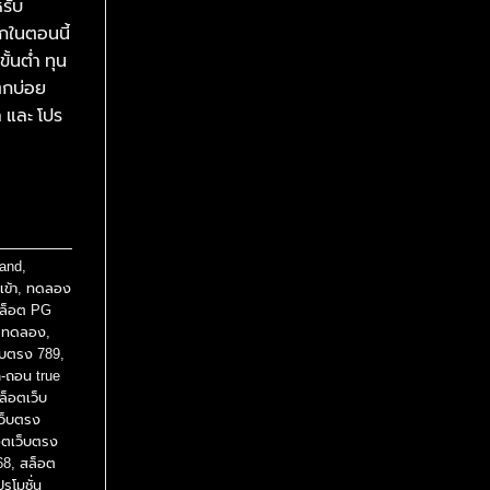
หรับ
ากในตอนนี้
้นต่ำ ทุน
ตกบ่อย
ล และ โปร
rand
,
ข้า
,
ทดลอง
ล็อต PG
ตทดลอง
,
็บตรง 789
,
-ถอน true
ล็อตเว็บ
ว็บตรง
อตเว็บตรง
68
,
สล็อต
ปรโมชั่น