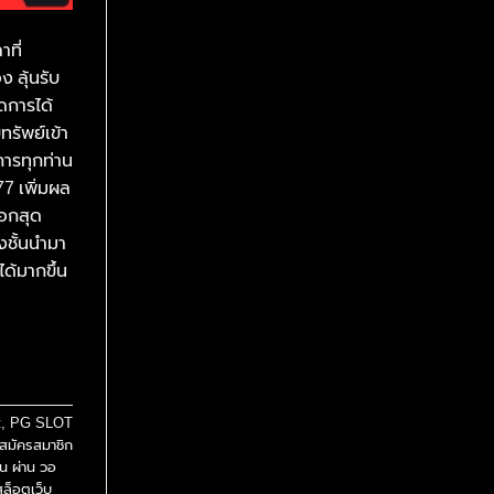
าที่
 ลุ้นรับ
ดการได้
รัพย์เข้า
การทุกท่าน
7 เพิ่มผล
ือกสุด
งชั้นนำมา
ด้มากขึ้น
t
,
PG SLOT
สมัครสมาชิก
น ผ่าน วอ
สล็อตเว็บ