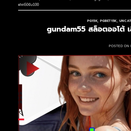
ฝาก50รับ100
PG15K
,
PGBET15K
,
UNCAT
gundam55 สล็อตออโต้ เลือก
POSTED ON