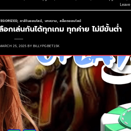
Leave
EGORIZED
,
คาสิโนออนไลน์
,
บทความ
,
สล็อตออนไลน์
เล่นกันได้ทุกเกม ทุกค่าย ไม่มีขั้นต่ำ
MARCH 25, 2025
BY
BILLYPGBET15K