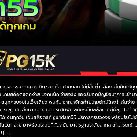
ุระกรรมทางการเงิน รวดเร็ว ฝากถอน ไม่มีขั้นต่ำ เลือกเล่นกันได้ทุก
 เกมสล็อตแตกง่าย แจกหนัก จ่ายจริง รองรับทุกบัญชีธนาคาร เข้ามา
 สนุกครบจบในเว็บเดียว พบกับ อาณาจักรค่ายเกมยักษ์ใหญ่ เล่นง่าย 
ๆ สุดคุ้ม อีกมากมาย ในการเดิมพัน สมัครเว็บสล็อต ที่ดีที่สุด ไม่ทำเทิ
ด้เงินทุกวัน เว็บสล็อตแท้ gundam55 บริการครบวงจร พร้อมรับโปรโ
นัสแตกง่าย มาพร้อมระบบที่ทันสมัย มาตรฐานระดับสากล สามารถเข้าม
ย […]