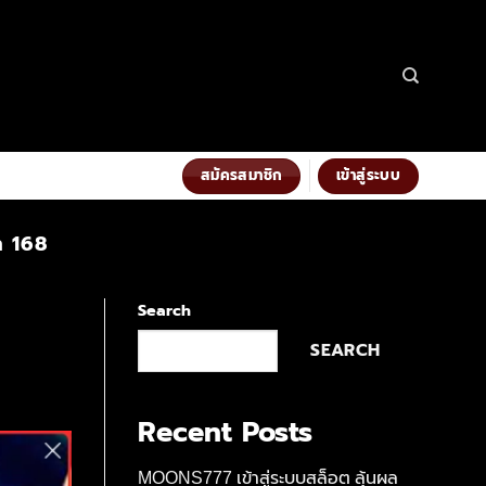
สมัครสมาชิก
เข้าสู่ระบบ
่ำ 168
Search
SEARCH
Recent Posts
MOONS777 เข้าสู่ระบบสล็อต ลุ้นผล