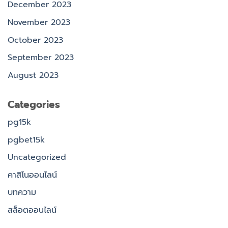
December 2023
November 2023
October 2023
September 2023
August 2023
Categories
pg15k
pgbet15k
Uncategorized
คาสิโนออนไลน์
บทความ
สล็อตออนไลน์