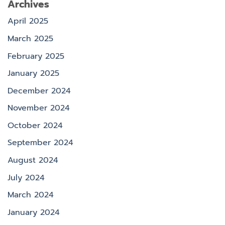
Archives
April 2025
March 2025
February 2025
January 2025
December 2024
November 2024
October 2024
September 2024
August 2024
July 2024
March 2024
January 2024