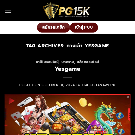
Skip
to
content
สมัครสมาชิก
เข้าสู่ระบบ
TAG ARCHIVES:
ทางเข้า YESGAME
คาสิโนออนไลน์
,
บทความ
,
สล็อตออนไลน์
Yesgame
POSTED ON
OCTOBER 31, 2024
BY
HACKCHANAWORK