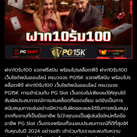
ฝาก10รับ100 แจกฟรีสปิน พร้อมโปรสล็อตพีจี ฝาก10รับ100
เว็บไซต์พนันออนไลน์ ครบวงจร PG15K แจกฟรีสปิน พร้อมโปร
สล็อตพีจี ฝาก10รับ100 เว็บไซต์พนันออนไลน์ ครบวงจร
PG15K การเข้าร่วมกับ PG Slot เว็บตรงไม่เพียงแต่ให้คุณได้
สัมผัสประสบการณ์การเล่นสล็อตที่ยอดเยี่ยม แต่ยังเป็นการ
สนับสนุนการเล่นอย่างมีความรับผิดชอบและได้รับการสนับสนุน
จากทีมงานที่เป็นมืออาชีพ ไม่ว่าคุณจะเป็นผู้เล่นมือใหม่หรือมือ
อาชีพ PG Slot เว็บตรงพร้อมที่จะมอบประสบการณ์ที่ดีที่สุดให้
กับคุณในปี 2024 อย่ารอช้า เข้าร่วมกับเราและพบกับความ