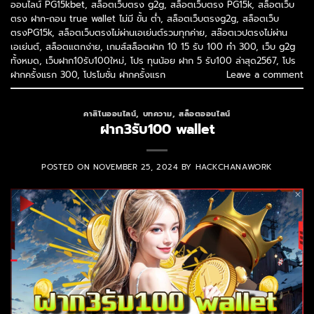
ออนไลน์ PG15kbet
,
สล็อตเว็บตรง g2g
,
สล็อตเว็บตรง PG15k
,
สล็อตเว็บ
ตรง ฝาก-ถอน true wallet ไม่มี ขั้น ต่ํา
,
สล็อตเว็บตรงg2g
,
สล็อตเว็บ
ตรงPG15k
,
สล็อตเว็บตรงไม่ผ่านเอเย่นต์รวมทุกค่าย
,
สล๊อตเวปตรงไม่ผ่าน
เอเย่นต์
,
สล็อตแตกง่าย
,
เกมส์สล็อตฝาก 10 15 รับ 100 ทํา 300
,
เว็บ g2g
ทั้งหมด
,
เว็บฝาก10รับ100ใหม่
,
โปร ทุนน้อย ฝาก 5 รับ100 ล่าสุด2567
,
โปร
ฝากครั้งแรก 300
,
โปรโมชั่น ฝากครั้งแรก
Leave a comment
คาสิโนออนไลน์
,
บทความ
,
สล็อตออนไลน์
ฝาก3รับ100 wallet
POSTED ON
NOVEMBER 25, 2024
BY
HACKCHANAWORK