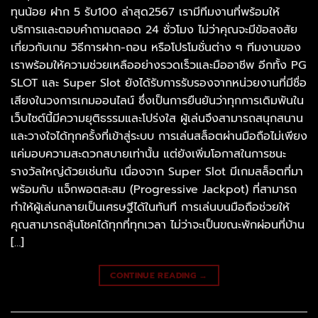
ทุนน้อย ฝาก 5 รับ100 ล่าสุด2567 เรามีทีมงานที่พร้อมให้
บริการและตอบคำถามตลอด 24 ชั่วโมง ไม่ว่าคุณจะมีข้อสงสัย
เกี่ยวกับเกม วิธีการฝาก-ถอน หรือโปรโมชั่นต่าง ๆ ทีมงานของ
เราพร้อมให้ความช่วยเหลืออย่างรวดเร็วและมืออาชีพ อีกทั้ง PG
SLOT และ Super Slot ยังได้รับการรับรองจากหน่วยงานที่มีชื่อ
เสียงในวงการเกมออนไลน์ ซึ่งเป็นการยืนยันว่าทุกการเดิมพันใน
เว็บไซต์นี้มีความยุติธรรมและโปร่งใส ผู้เล่นจึงสามารถสนุกสนาน
และวางใจได้ทุกครั้งที่เข้าสู่ระบบ การเล่นสล็อตผ่านมือถือไม่เพียง
แค่มอบความสะดวกสบายเท่านั้น แต่ยังเพิ่มโอกาสในการชนะ
รางวัลใหญ่ด้วยเช่นกัน เนื่องจาก Super Slot มีเกมสล็อตที่มา
พร้อมกับ แจ็กพอตสะสม (Progressive Jackpot) ที่สามารถ
ทำให้ผู้เล่นกลายเป็นเศรษฐีได้ในทันที การเล่นบนมือถือช่วยให้
คุณสามารถลุ้นโชคได้ทุกที่ทุกเวลา ไม่ว่าจะเป็นขณะพักผ่อนที่บ้าน
[…]
CONTINUE READING
→