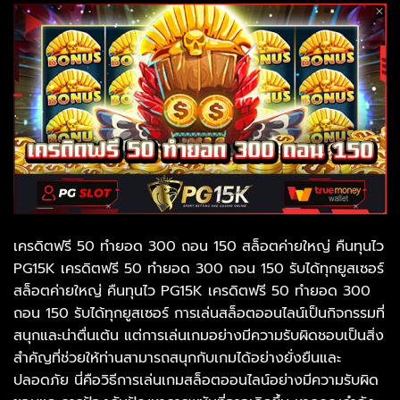
เครดิตฟรี 50 ทำยอด 300 ถอน 150 สล็อตค่ายใหญ่ คืนทุนไว
PG15K เครดิตฟรี 50 ทำยอด 300 ถอน 150 รับได้ทุกยูสเซอร์
สล็อตค่ายใหญ่ คืนทุนไว PG15K เครดิตฟรี 50 ทำยอด 300
ถอน 150 รับได้ทุกยูสเซอร์ การเล่นสล็อตออนไลน์เป็นกิจกรรมที่
สนุกและน่าตื่นเต้น แต่การเล่นเกมอย่างมีความรับผิดชอบเป็นสิ่ง
สำคัญที่ช่วยให้ท่านสามารถสนุกกับเกมได้อย่างยั่งยืนและ
ปลอดภัย นี่คือวิธีการเล่นเกมสล็อตออนไลน์อย่างมีความรับผิด