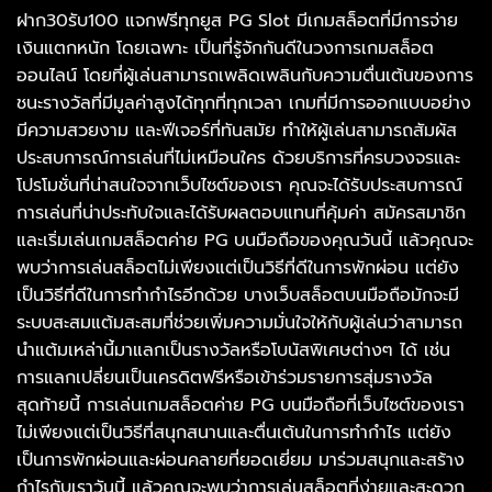
ฝาก30รับ100 แจกฟรีทุกยูส PG Slot มีเกมสล็อตที่มีการจ่าย
เงินแตกหนัก โดยเฉพาะ เป็นที่รู้จักกันดีในวงการเกมสล็อต
ออนไลน์ โดยที่ผู้เล่นสามารถเพลิดเพลินกับความตื่นเต้นของการ
ชนะรางวัลที่มีมูลค่าสูงได้ทุกที่ทุกเวลา เกมที่มีการออกแบบอย่าง
มีความสวยงาม และฟีเจอร์ที่ทันสมัย ทำให้ผู้เล่นสามารถสัมผัส
ประสบการณ์การเล่นที่ไม่เหมือนใคร ด้วยบริการที่ครบวงจรและ
โปรโมชั่นที่น่าสนใจจากเว็บไซต์ของเรา คุณจะได้รับประสบการณ์
การเล่นที่น่าประทับใจและได้รับผลตอบแทนที่คุ้มค่า สมัครสมาชิก
และเริ่มเล่นเกมสล็อตค่าย PG บนมือถือของคุณวันนี้ แล้วคุณจะ
พบว่าการเล่นสล็อตไม่เพียงแต่เป็นวิธีที่ดีในการพักผ่อน แต่ยัง
เป็นวิธีที่ดีในการทำกำไรอีกด้วย บางเว็บสล็อตบนมือถือมักจะมี
ระบบสะสมแต้มสะสมที่ช่วยเพิ่มความมั่นใจให้กับผู้เล่นว่าสามารถ
นำแต้มเหล่านี้มาแลกเป็นรางวัลหรือโบนัสพิเศษต่างๆ ได้ เช่น
การแลกเปลี่ยนเป็นเครดิตฟรีหรือเข้าร่วมรายการสุ่มรางวัล
สุดท้ายนี้ การเล่นเกมสล็อตค่าย PG บนมือถือที่เว็บไซต์ของเรา
ไม่เพียงแต่เป็นวิธีที่สนุกสนานและตื่นเต้นในการทำกำไร แต่ยัง
เป็นการพักผ่อนและผ่อนคลายที่ยอดเยี่ยม มาร่วมสนุกและสร้าง
กำไรกับเราวันนี้ แล้วคุณจะพบว่าการเล่นสล็อตที่ง่ายและสะดวก