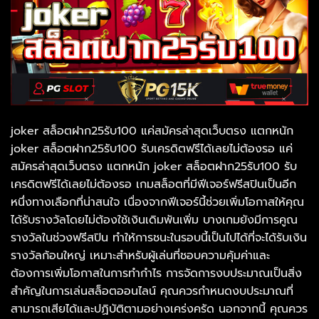
joker สล็อตฝาก25รับ100 แค่สมัครล่าสุดเว็บตรง แตกหนัก
joker สล็อตฝาก25รับ100 รับเครดิตฟรีได้เลยไม่ต้องรอ แค่
สมัครล่าสุดเว็บตรง แตกหนัก joker สล็อตฝาก25รับ100 รับ
เครดิตฟรีได้เลยไม่ต้องรอ เกมสล็อตที่มีฟีเจอร์ฟรีสปินเป็นอีก
หนึ่งทางเลือกที่น่าสนใจ เนื่องจากฟีเจอร์นี้ช่วยเพิ่มโอกาสให้คุณ
ได้รับรางวัลโดยไม่ต้องใช้เงินเดิมพันเพิ่ม บางเกมยังมีการคูณ
รางวัลในช่วงฟรีสปิน ทำให้การชนะในรอบนี้เป็นไปได้ที่จะได้รับเงิน
รางวัลก้อนใหญ่ เหมาะสำหรับผู้เล่นที่ชอบความคุ้มค่าและ
ต้องการเพิ่มโอกาสในการทำกำไร การจัดการงบประมาณเป็นสิ่ง
สำคัญในการเล่นสล็อตออนไลน์ คุณควรกำหนดงบประมาณที่
สามารถเสียได้และปฏิบัติตามอย่างเคร่งครัด นอกจากนี้ คุณควร