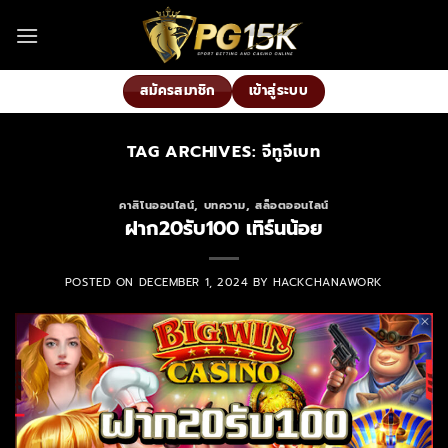
Skip
to
content
สมัครสมาชิก
เข้าสู่ระบบ
TAG ARCHIVES:
จีทูจีเบท
คาสิโนออนไลน์
,
บทความ
,
สล็อตออนไลน์
ฝาก20รับ100 เทิร์นน้อย
POSTED ON
DECEMBER 1, 2024
BY
HACKCHANAWORK