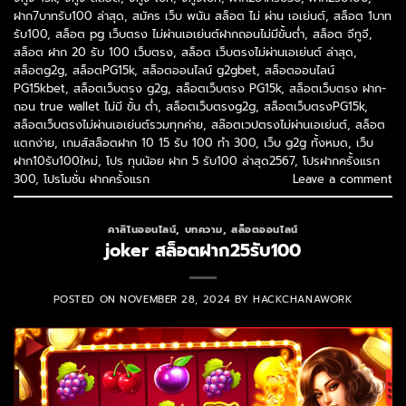
ฝาก7บาทรับ100 ล่าสุด
,
สมัคร เว็บ พนัน สล็อต ไม่ ผ่าน เอเย่นต์
,
สล็อต 1บาท
รับ100
,
สล็อต pg เว็บตรง ไม่ผ่านเอเย่นต์ฝากถอนไม่มีขั้นต่ํา
,
สล็อต จีทูจี
,
สล็อต ฝาก 20 รับ 100 เว็บตรง
,
สล็อต เว็บตรงไม่ผ่านเอเย่นต์ ล่าสุด
,
สล็อตg2g
,
สล็อตPG15k
,
สล็อตออนไลน์ g2gbet
,
สล็อตออนไลน์
PG15kbet
,
สล็อตเว็บตรง g2g
,
สล็อตเว็บตรง PG15k
,
สล็อตเว็บตรง ฝาก-
ถอน true wallet ไม่มี ขั้น ต่ํา
,
สล็อตเว็บตรงg2g
,
สล็อตเว็บตรงPG15k
,
สล็อตเว็บตรงไม่ผ่านเอเย่นต์รวมทุกค่าย
,
สล๊อตเวปตรงไม่ผ่านเอเย่นต์
,
สล็อต
แตกง่าย
,
เกมส์สล็อตฝาก 10 15 รับ 100 ทํา 300
,
เว็บ g2g ทั้งหมด
,
เว็บ
ฝาก10รับ100ใหม่
,
โปร ทุนน้อย ฝาก 5 รับ100 ล่าสุด2567
,
โปรฝากครั้งแรก
300
,
โปรโมชั่น ฝากครั้งแรก
Leave a comment
คาสิโนออนไลน์
,
บทความ
,
สล็อตออนไลน์
joker สล็อตฝาก25รับ100
POSTED ON
NOVEMBER 28, 2024
BY
HACKCHANAWORK