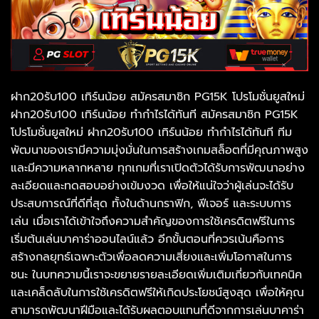
ฝาก20รับ100 เทิร์นน้อย สมัครสมาชิก PG15K โปรโมชั่นยูสใหม่
ฝาก20รับ100 เทิร์นน้อย ทำกำไรได้ทันที สมัครสมาชิก PG15K
โปรโมชั่นยูสใหม่ ฝาก20รับ100 เทิร์นน้อย ทำกำไรได้ทันที ทีม
พัฒนาของเรามีความมุ่งมั่นในการสร้างเกมสล็อตที่มีคุณภาพสูง
และมีความหลากหลาย ทุกเกมที่เราเปิดตัวได้รับการพัฒนาอย่าง
ละเอียดและทดสอบอย่างเข้มงวด เพื่อให้แน่ใจว่าผู้เล่นจะได้รับ
ประสบการณ์ที่ดีที่สุด ทั้งในด้านกราฟิก, ฟีเจอร์ และระบบการ
เล่น เมื่อเราได้เข้าใจถึงความสำคัญของการใช้เครดิตฟรีในการ
เริ่มต้นเล่นบาคาร่าออนไลน์แล้ว อีกขั้นตอนที่ควรเน้นคือการ
สร้างกลยุทธ์เฉพาะตัวเพื่อลดความเสี่ยงและเพิ่มโอกาสในการ
ชนะ ในบทความนี้เราจะขยายรายละเอียดเพิ่มเติมเกี่ยวกับเทคนิค
และเคล็ดลับในการใช้เครดิตฟรีให้เกิดประโยชน์สูงสุด เพื่อให้คุณ
สามารถพัฒนาฝีมือและได้รับผลตอบแทนที่ดีจากการเล่นบาคาร่า