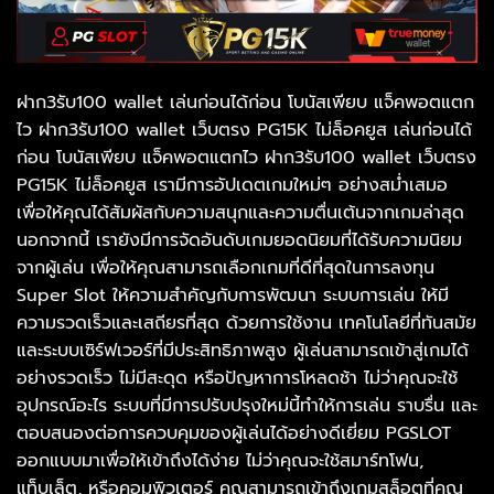
ฝาก3รับ100 wallet เล่นก่อนได้ก่อน โบนัสเพียบ แจ็คพอตแตก
ไว ฝาก3รับ100 wallet เว็บตรง PG15K ไม่ล็อคยูส เล่นก่อนได้
ก่อน โบนัสเพียบ แจ็คพอตแตกไว ฝาก3รับ100 wallet เว็บตรง
PG15K ไม่ล็อคยูส เรามีการอัปเดตเกมใหม่ๆ อย่างสม่ำเสมอ
เพื่อให้คุณได้สัมผัสกับความสนุกและความตื่นเต้นจากเกมล่าสุด
นอกจากนี้ เรายังมีการจัดอันดับเกมยอดนิยมที่ได้รับความนิยม
จากผู้เล่น เพื่อให้คุณสามารถเลือกเกมที่ดีที่สุดในการลงทุน
Super Slot ให้ความสำคัญกับการพัฒนา ระบบการเล่น ให้มี
ความรวดเร็วและเสถียรที่สุด ด้วยการใช้งาน เทคโนโลยีที่ทันสมัย
และระบบเซิร์ฟเวอร์ที่มีประสิทธิภาพสูง ผู้เล่นสามารถเข้าสู่เกมได้
อย่างรวดเร็ว ไม่มีสะดุด หรือปัญหาการโหลดช้า ไม่ว่าคุณจะใช้
อุปกรณ์อะไร ระบบที่มีการปรับปรุงใหม่นี้ทำให้การเล่น ราบรื่น และ
ตอบสนองต่อการควบคุมของผู้เล่นได้อย่างดีเยี่ยม PGSLOT
ออกแบบมาเพื่อให้เข้าถึงได้ง่าย ไม่ว่าคุณจะใช้สมาร์ทโฟน,
แท็บเล็ต, หรือคอมพิวเตอร์ คุณสามารถเข้าถึงเกมสล็อตที่คุณ