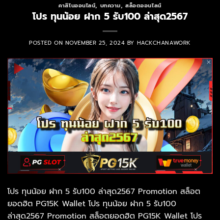
คาสิโนออนไลน์
,
บทความ
,
สล็อตออนไลน์
โปร ทุนน้อย ฝาก 5 รับ100 ล่าสุด2567
POSTED ON
NOVEMBER 25, 2024
BY
HACKCHANAWORK
โปร ทุนน้อย ฝาก 5 รับ100 ล่าสุด2567 Promotion สล็อต
ยอดฮิต PG15K Wallet โปร ทุนน้อย ฝาก 5 รับ100
ล่าสุด2567 Promotion สล็อตยอดฮิต PG15K Wallet โปร