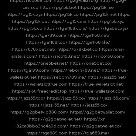
https://rico689.com
https://g2g-cash.org
https://g2g-
cash.co
https://pg15k.bet
https://pg15k.me
https://pg15k.xyz
https://pg15k.co
https://pg15k.net
https:
https://pg15k.bet
https://pg15k.me
https://pg15k.xyz
https://pg15k.co
https://tga1168.com/
https://tgabet.xyz/
http://tga789.com/
https://tga1168.net/
https://tga1168.top/
https://tga1168.life/
https://678xbet.net/
https://678xbet.co
https://ans-
allstars.com/
https://rico168.net/
https://rico168.com/
https://one5bet.net/
https://one5bet.co/
https://tga199.com/
https://reborn789.net/
https://true-
walletslot.net
https://reborn789.me/
https://jazz55.net/
https://walletslottrue.com
https://true-walletslot.net
https://slot-freecredit.top
https://true-walletslot.com
https://jazz55.top/
https://jazz-55.co/
https://jazz-55.com/
https://jazz-55.net/
https://jazz55.co/
https://g2gbetvip888.com/
https://g2gbetwallet.com/
https://g2gbetwallet.net/
https://xn-
-82ca8bbo3nc4a9d.com/
https://g2gbetwallet.co/
https://tga689.com
https://tga689.me/