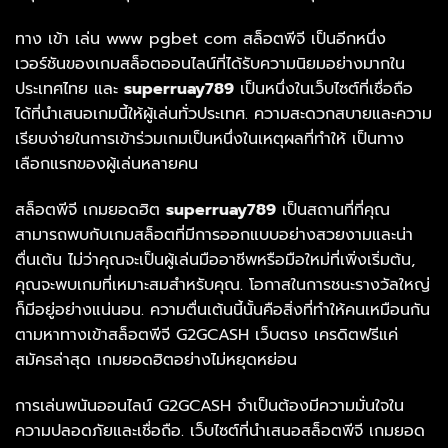
ทาง เข้า เล่น www pgbet com สล็อตพีจี เป็นอีกหนึ่ง
เวอร์ชันของเกมสล็อตออนไลน์ที่ได้รับความนิยมอย่างมากใน
ประเทศไทย และ
superruay789
เป็นหนึ่งในเว็บไซต์ที่เชื่อถือ
ได้ที่นำเสนอเกมนี้ให้ผู้เล่นทั่วประเทศ. ความสะดวกสบายและความ
เรียบง่ายในการเข้าร่วมเกมเป็นหนึ่งในเหตุผลที่ทำให้ เป็นทาง
เลือกแรกของผู้เล่นหลายคน
สล็อตพีจี เกมยอดฮิต
superruay789
เป็นสถานที่ที่คุณ
สามารถพบกับเกมสล็อตที่มีการออกแบบอย่างสวยงามและน่า
ตื่นเต้น ไม่ว่าคุณจะเป็นผู้เล่นมืออาชีพหรือมือใหม่ที่เพิ่งเริ่มต้น,
คุณจะพบเกมที่เหมาะสมสำหรับคุณ. โอกาสในการชนะรางวัลใหญ่
ก็มีอยู่อย่างแน่นอน. ความตื่นเต้นนี้นั้นคือสิ่งที่ทำให้คนเหมือนกัน
ตามหาทางเข้าสล็อตพีจี G2GCASH เว็บตรง เครดิตฟรีแค่
สมัครล่าสุด เกมยอดฮิตอย่างไม่หยุดหย่อน
การเล่นพนันออนไลน์ G2GCASH จำเป็นต้องมีความมั่นใจใน
ความปลอดภัยและเชื่อถือ. เว็บไซต์ที่นำเสนอสล็อตพีจี เกมยอด