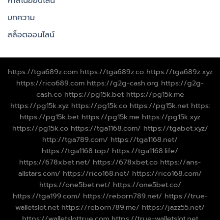
คาสิโนออนไลน์
บทความ
สล็อตออนไลน์
https://tga689z.com
https://tga689z.co
https://tga689z.xyz
https://rico689.com
https://g2g-cash.org
https://g2g-
cash.co
https://pg15k.bet
https://pg15k.me
https://pg15k.xyz
https://pg15k.co
https://pg15k.net
https:
https://pg15k.bet
https://pg15k.me
https://pg15k.xyz
https://pg15k.co
https://tga1168.com/
https://tgabet.xyz/
http://tga789.com/
https://tga1168.net/
https://tga1168.top/
https://tga1168.life/
https://678xbet.net/
https://678xbet.co
https://ans-
allstars.com/
https://rico168.net/
https://rico168.com/
https://one5bet.net/
https://one5bet.co/
https://tga199.com/
https://reborn789.net/
https://true-
walletslot.net
https://reborn789.me/
https://jazz55.net/
https://walletslottrue.com
https://true-walletslot.net