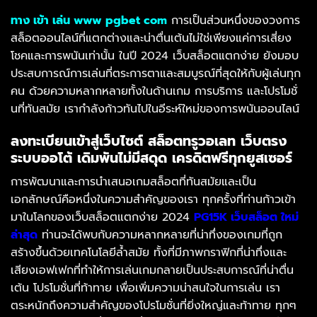
ทาง เข้า เล่น
www pgbet com
การเป็นส่วนหนึ่งของวงการ
สล็อตออนไลน์ที่แตกต่างและน่าตื่นเต้นไม่ใช่เพียงแค่การเสี่ยง
โชคและการพนันเท่านั้น ในปี 2024 เว็บสล็อตแตกง่าย ยังมอบ
ประสบการณ์การเล่นที่ตระการตาและสมบูรณ์ที่สุดให้กับผู้เล่นทุก
คน ด้วยความหลากหลายทั้งในด้านเกม การบริการ และโปรโมชั่
นที่ทันสมัย เรากำลังก้าวทันไปในอีระห์ใหม่ของการพนันออนไลน์
ลงทะเบียนเข้าสู่เว็บไซต์ สล็อตทรูวอเลท เว็บตรง
ระบบออโต้ เดิมพันไม่มีสดุด เครดิตฟรีทุกยูสเซอร์
การพัฒนาและการนำเสนอเกมสล็อตที่ทันสมัยและเป็น
เอกลักษณ์คือหนึ่งในความสำคัญของเรา ทุกครั้งที่ท่านก้าวเข้า
มาในโลกของเว็บสล็อตแตกง่าย 2024
PG15K
เว็บสล็อต ใหม่
ล่าสุด
ท่านจะได้พบกับความหลากหลายที่น่าทึ่งของเกมที่ถูก
สร้างขึ้นด้วยเทคโนโลยีล้ำสมัย ทั้งที่มีภาพกราฟิกที่น่าทึ่งและ
เสียงเอฟเฟกที่ทำให้การเล่นเกมกลายเป็นประสบการณ์ที่น่าตื่น
เต้น โปรโมชั่นที่ท้าทาย เพื่อเพิ่มความน่าสนใจในการเล่น เรา
ตระหนักถึงความสำคัญของโปรโมชั่นที่ยิ่งใหญ่และท้าทาย ทุกๆ