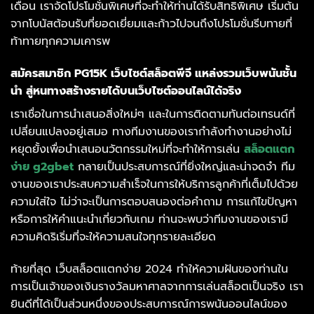
เดือน เราจัดโปรโมชั่นพิเศษที่จะทำให้ท่านได้รับสิทธิพิเศษ เริ่มต้น
จากโบนัสต้อนรับที่ยอดเยี่ยมและก้าวไปจนถึงโปรโมชั่นรีบทายที่
ท้าทายทุกความเคารพ
สมัครสมาชิก
PG15K
เว็บไซต์สล็อตพีจี แหล่งรวมเว็บพนันชั้น
นำ สู่หนทางสร้างรายได้บนเว็บไซต์ออนไลน์ได้จริง
เราเชื่อในการนำเสนอสิ่งใหม่ๆ และในการติดตามทันต่อเทรนด์ที่
เปลี่ยนแปลงอยู่เสมอ ทางทีมงานของเรากำลังทำงานอย่างไม่
หยุดยั้งเพื่อนำเสนอนวัตกรรมใหม่ที่จะทำให้การเล่น
สล็อตแตก
ง่าย
g2gbet
กลายเป็นประสบการณ์ที่ยิ่งใหญ่และน่าจดจำ ทีม
งานของเราประสบความสำเร็จในการให้บริการลูกค้าที่เต็มไปด้วย
ความใส่ใจ ไม่ว่าจะเป็นการตอบสนองต่อคำถาม การแก้ไขปัญหา
หรือการให้คำแนะนำเกี่ยวกับเกม ท่านจะพบว่าทีมงานของเรามี
ความคิดริเริ่มที่จะให้ความสนใจทุกรายละเอียด
ท้ายที่สุด เว็บสล็อตแตกง่าย 2024 ทำให้ความฝันของท่านใน
การเป็นเจ้าของเงินรางวัลมหาศาลจากการเล่นสล็อตเป็นจริง เรา
ยินดีที่ได้เป็นส่วนหนึ่งของประสบการณ์การพนันออนไลน์ของ