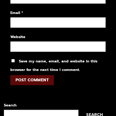
Email
*
Website
Save my name, email, and website in this
browser for the next time I comment.
Search
SEARCH