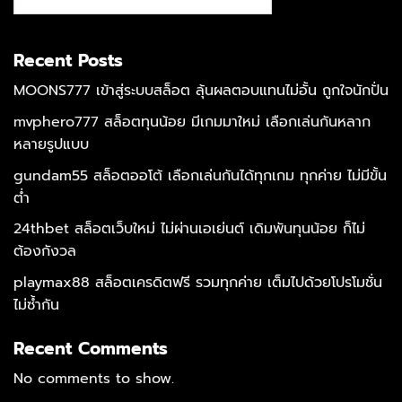
Recent Posts
MOONS777 เข้าสู่ระบบสล็อต ลุ้นผลตอบแทนไม่อั้น ถูกใจนักปั่น
mvphero777 สล็อตทุนน้อย มีเกมมาใหม่ เลือกเล่นกันหลาก
หลายรูปแบบ
gundam55 สล็อตออโต้ เลือกเล่นกันได้ทุกเกม ทุกค่าย ไม่มีขั้น
ต่ำ
24thbet สล็อตเว็บใหม่ ไม่ผ่านเอเย่นต์ เดิมพันทุนน้อย ก็ไม่
ต้องกังวล
playmax88 สล็อตเครดิตฟรี รวมทุกค่าย เต็มไปด้วยโปรโมชั่น
ไม่ซ้ำกัน
Recent Comments
No comments to show.