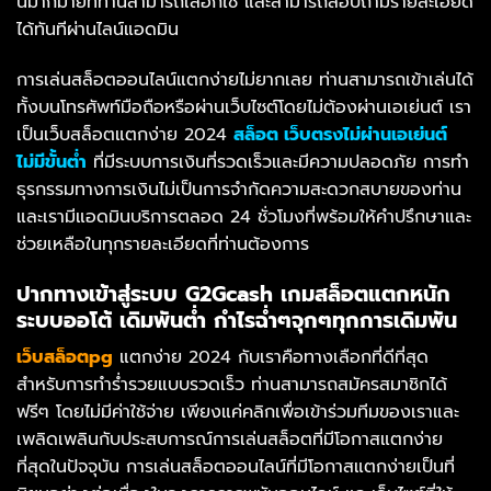
นมากมายที่ท่านสามารถเลือกใช้ และสามารถสอบถามรายละเอียด
ได้ทันทีผ่านไลน์แอดมิน
การเล่นสล็อตออนไลน์แตกง่ายไม่ยากเลย ท่านสามารถเข้าเล่นได้
ทั้งบนโทรศัพท์มือถือหรือผ่านเว็บไซต์โดยไม่ต้องผ่านเอเย่นต์ เรา
เป็นเว็บสล็อตแตกง่าย 2024
สล็อต เว็บตรงไม่ผ่านเอเย่นต์
ไม่มีขั้นต่ำ
ที่มีระบบการเงินที่รวดเร็วและมีความปลอดภัย การทำ
ธุรกรรมทางการเงินไม่เป็นการจำกัดความสะดวกสบายของท่าน
และเรามีแอดมินบริการตลอด 24 ชั่วโมงที่พร้อมให้คำปรึกษาและ
ช่วยเหลือในทุกรายละเอียดที่ท่านต้องการ
ปากทางเข้าสู่ระบบ G2Gcash
เกมสล็อตแตกหนัก
ระบบออโต้ เดิมพันต่ำ กำไรฉ่ำๆจุกๆทุกการเดิมพัน
เว็บสล็อต
pg
แตกง่าย 2024 กับเราคือทางเลือกที่ดีที่สุด
สำหรับการทำร่ำรวยแบบรวดเร็ว ท่านสามารถสมัครสมาชิกได้
ฟรีๆ โดยไม่มีค่าใช้จ่าย เพียงแค่คลิกเพื่อเข้าร่วมทีมของเราและ
เพลิดเพลินกับประสบการณ์การเล่นสล็อตที่มีโอกาสแตกง่าย
ที่สุดในปัจจุบัน การเล่นสล็อตออนไลน์ที่มีโอกาสแตกง่ายเป็นที่