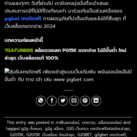
ท่านและทุกๆ วันที่ผ่านไป เรายังคงมุ่งมั่นที่จะนำเสนอ
ประสบการณ์ที่ไม่มีที่ใดเทียบเท่า มาร่วมกันเป็นส่วนหนึ่งของ
pgbet
เครดิตฟรี
การผจญภัยที่น่าตื่นเต้นและไม่มีที่สิ้นสุด ที่
เว็บสล็อตแตกง่าย 2024
บทความก่อนหน้านี้
TGAFUN888
สล็อตวอเลท PG
15K
แตกง่าย ไม่มีขั้นต่ำ ใหม่
ล่าสุด เว็บสล็อตแท้ 100%
This entry was posted in
คาสิโนออนไลน์
,
บทความ
,
สล็อตออนไลน์
and
tagged
g2g ทั้งหมด
,
g2g สล็อต
,
G2G เว็บตรง เครดิตฟรีแค่สมัครล่าสุด
,
G2G15K
,
G2G15K เว็บสล็อต ใหม่ล่าสุด
,
G2GBET
,
g2gbet เครดิตฟรี
,