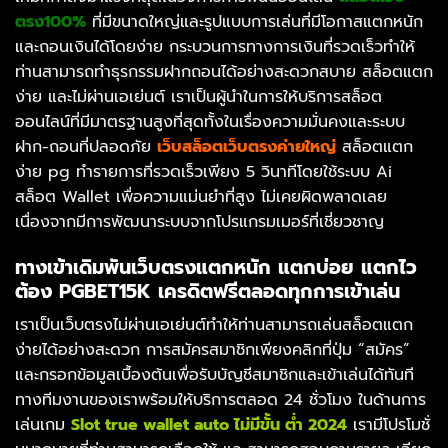
ตรง
100%
ที่มีขนาดใหญ่และรูปแบบการเล่นที่มีโอกาสแตกหนัก
และถอนเงินได้โดยง่าย กระบวนการทางการเงินที่รวดเร็วทำให้
ท่านสามารถทำธุรกรรมฝากถอนได้อย่างสะดวกสบาย สล็อตแตก
ง่าย และไม่ผ่านเอเย่นต์ เราเป็นผู้นำในการให้บริการสล็อต
ออนไลน์ที่มีมาตรฐานสูงที่สุดทั้งในเรื่องความมั่นคงและระบบ
ฝาก-ถอนที่ปลอดภัย
เว็บสล็อตเว็บตรงค่ายใหญ่
สล็อตแตก
ง่าย pg ทำรายการที่รวดเร็วเพียง 5 วินาทีโดยใช้ระบบ Ai
สล็อต Wallet เพื่อความแม่นยำที่สูง ไม่เคยผิดพลาดเลย
เนื่องจากมีการพัฒนาระบบจากโปรแกรมเมอร์ที่เชี่ยวชาญ
ทางเข้าเดิมพันเว็บตรงแตกหนัก แตกบ่อย แตกไว
ต้อง PGBET15K
เครดิตฟรีตลอดทุกการเข้าเล่น
เราเป็นเว็บตรงไม่ผ่านเอเย่นต์ทำให้ท่านสามารถเล่นสล็อตแตก
ง่ายได้อย่างสะดวก การสมัครสมาชิกเพียงคลิกที่ปุ่ม “สมัคร”
และกรอกข้อมูลเบื้องต้นเพื่อรับบัญชีสมาชิกและเข้าเล่นได้ทันที
ทางทีมงานของเราพร้อมให้บริการตลอด 24 ชั่วโมง ในด้านการ
เล่นเกม
Slot true wallet auto
ไม่มีขั้น ต่ํา
2024
เรามีโปรโมชั่