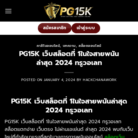
Skip
to
content
สมัครสมาชิก
เข้าสู่ระบบ
คาสิโนออนไลน์
,
บทความ
,
สล็อตออนไลน์
PG15K เว็บสล็อตที่ 1ในใจสายพนัน
ล่าสุด 2024 ทรูวอเลท
POSTED ON
JANUARY 4, 2024
BY
HACKCHANAWORK
PG15K
เว็บสล็อตที่ 1
ในใจสายพนันล่าสุด
2024
ทรูวอเลท
PG15K เว็บสล็อตที่ 1ในใจสายพนันล่าสุด 2024 ทรูวอเลท
สล็อตแตกง่าย เว็บตรง ไม่ผ่านเอเย่นต์ ล่าสุด 2024 พบกับเว็บ
ใหม่ที่กำลังมาแรงที่สุดในวงการการพนันออนไลน์
สล็อตเว็บ