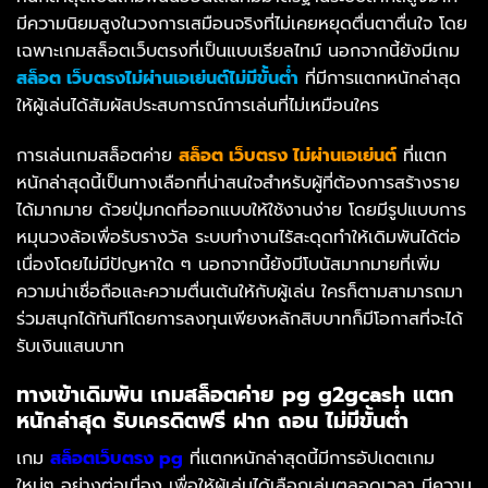
มีความนิยมสูงในวงการเสมือนจริงที่ไม่เคยหยุดตื่นตาตื่นใจ โดย
เฉพาะเกมสล็อตเว็บตรงที่เป็นแบบเรียลไทม์ นอกจากนี้ยังมีเกม
สล็อต เว็บตรงไม่ผ่านเอเย่นต์ไม่มีขั้นต่ำ
ที่มีการแตกหนักล่าสุด
ให้ผู้เล่นได้สัมผัสประสบการณ์การเล่นที่ไม่เหมือนใคร
การเล่นเกมสล็อตค่าย
สล็อต เว็บตรง ไม่ผ่านเอเย่นต์
ที่แตก
หนักล่าสุดนี้เป็นทางเลือกที่น่าสนใจสำหรับผู้ที่ต้องการสร้างราย
ได้มากมาย ด้วยปุ่มกดที่ออกแบบให้ใช้งานง่าย โดยมีรูปแบบการ
หมุนวงล้อเพื่อรับรางวัล ระบบทำงานไร้สะดุดทำให้เดิมพันได้ต่อ
เนื่องโดยไม่มีปัญหาใด ๆ นอกจากนี้ยังมีโบนัสมากมายที่เพิ่ม
ความน่าเชื่อถือและความตื่นเต้นให้กับผู้เล่น ใครก็ตามสามารถมา
ร่วมสนุกได้ทันทีโดยการลงทุนเพียงหลักสิบบาทก็มีโอกาสที่จะได้
รับเงินแสนบาท
ทางเข้าเดิมพัน
เกมสล็อตค่าย pg g2gcash
แตก
หนักล่าสุด
รับเครดิตฟรี ฝาก ถอน ไม่มีขั้นต่ำ
เกม
สล็อตเว็บตรง
pg
ที่แตกหนักล่าสุดนี้มีการอัปเดตเกม
ใหม่ๆ อย่างต่อเนื่อง เพื่อให้ผู้เล่นได้เลือกเล่นตลอดเวลา มีความ