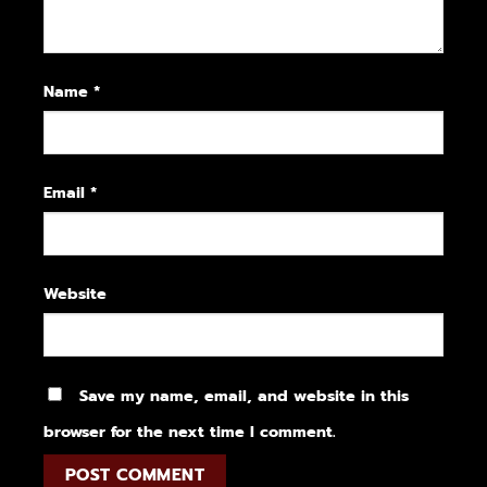
Name
*
Email
*
Website
Save my name, email, and website in this
browser for the next time I comment.