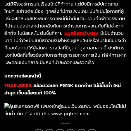
แต่มีฟีเจอร์การเล่นเรียลไทม์ที่ท้าทาย แต่ยังมีการอัปเดตเกม
ใหม่ๆ อย่างต่อเนื่อง ทุกครั้งที่มีการเพิ่มเกม มันก็เป็นโอกาสที่ผู้
เล่นจะได้สัมผัสประสบการณ์ใหม่ที่น่าตื่นเต้น รวมถึงฟีเจอร์พิเศษ
ที่นำเสนออย่างคล้ายคลึงกับการเข้าร่วมการผจญภัยที่ไม่ซ้ำซาก
อีกทั้ง โบนัสและโปรโมชั่นที่ค่าย
pg
สล็อตเว็บตรง
มีเป็นจำนวน
มาก ไม่ว่าจะเป็นโบนัสต้อนรับสำหรับผู้เล่นใหม่หรือโปรโมชั่นประจำ
ที่มอบโอกาสให้ผู้เล่นชนะรางวัลที่มีมูลค่าสูง นอกจากนี้ ยังมีการ
แจกโบนัสที่เกี่ยวข้องกับการทำธุรกรรมทางการเงิน ทำให้การฝาก
และถอนเงินกลายเป็นสิ่งที่น่าสะดวกและรวดเร็ว
บทความก่อนหน้านี้
TGAFUN888
สล็อตวอเลท PG
15K
แตกง่าย ไม่มีขั้นต่ำ ใหม่
ล่าสุด เว็บสล็อตแท้ 100%