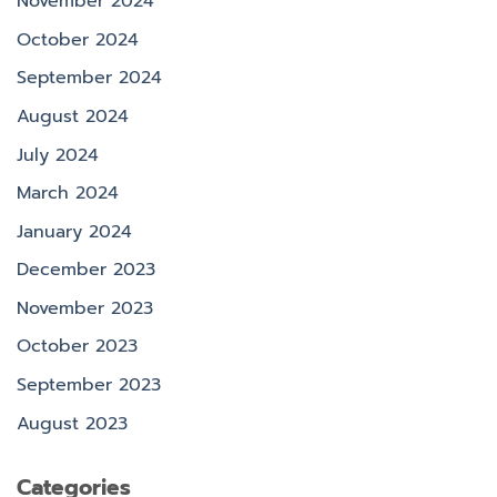
November 2024
October 2024
September 2024
August 2024
July 2024
March 2024
January 2024
December 2023
November 2023
October 2023
September 2023
August 2023
Categories