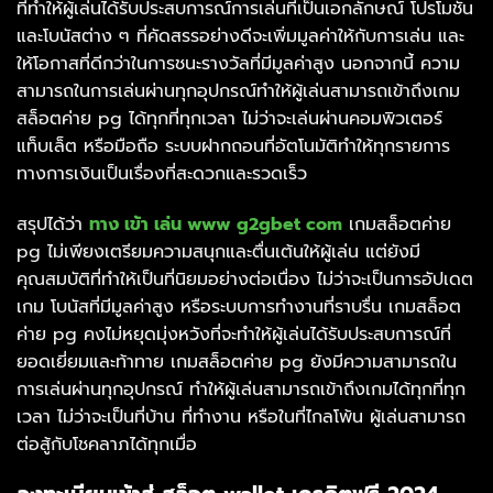
ที่ทำให้ผู้เล่นได้รับประสบการณ์การเล่นที่เป็นเอกลักษณ์ โปรโมชั่น
และโบนัสต่าง ๆ ที่คัดสรรอย่างดีจะเพิ่มมูลค่าให้กับการเล่น และ
ให้โอกาสที่ดีกว่าในการชนะรางวัลที่มีมูลค่าสูง นอกจากนี้ ความ
สามารถในการเล่นผ่านทุกอุปกรณ์ทำให้ผู้เล่นสามารถเข้าถึงเกม
สล็อตค่าย pg ได้ทุกที่ทุกเวลา ไม่ว่าจะเล่นผ่านคอมพิวเตอร์
แท็บเล็ต หรือมือถือ ระบบฝากถอนที่อัตโนมัติทำให้ทุกรายการ
ทางการเงินเป็นเรื่องที่สะดวกและรวดเร็ว
สรุปได้ว่า
ทาง เข้า เล่น www g2gbet com
เกมสล็อตค่าย
pg ไม่เพียงเตรียมความสนุกและตื่นเต้นให้ผู้เล่น แต่ยังมี
คุณสมบัติที่ทำให้เป็นที่นิยมอย่างต่อเนื่อง ไม่ว่าจะเป็นการอัปเดต
เกม โบนัสที่มีมูลค่าสูง หรือระบบการทำงานที่ราบรื่น เกมสล็อต
ค่าย pg คงไม่หยุดมุ่งหวังที่จะทำให้ผู้เล่นได้รับประสบการณ์ที่
ยอดเยี่ยมและท้าทาย เกมสล็อตค่าย pg ยังมีความสามารถใน
การเล่นผ่านทุกอุปกรณ์ ทำให้ผู้เล่นสามารถเข้าถึงเกมได้ทุกที่ทุก
เวลา ไม่ว่าจะเป็นที่บ้าน ที่ทำงาน หรือในที่ไกลโพ้น ผู้เล่นสามารถ
ต่อสู้กับโชคลาภได้ทุกเมื่อ