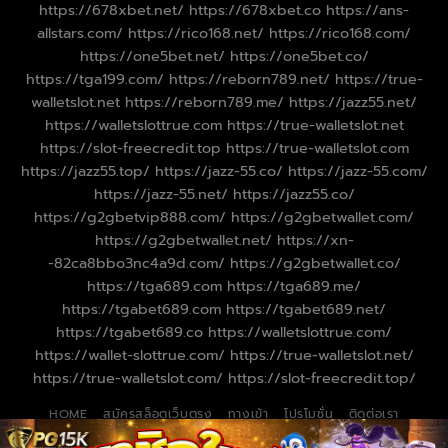
https://678xbet.net/
https://678xbet.co
https://ans-
allstars.com/
https://rico168.net/
https://rico168.com/
https://one5bet.net/
https://one5bet.co/
https://tga199.com/
https://reborn789.net/
https://true-
walletslot.net
https://reborn789.me/
https://jazz55.net/
https://walletslottrue.com
https://true-walletslot.net
https://slot-freecredit.top
https://true-walletslot.com
https://jazz55.top/
https://jazz-55.co/
https://jazz-55.com/
https://jazz-55.net/
https://jazz55.co/
https://g2gbetvip888.com/
https://g2gbetwallet.com/
https://g2gbetwallet.net/
https://xn-
-82ca8bbo3nc4a9d.com/
https://g2gbetwallet.co/
https://tga689.com
https://tga689.me/
https://tgabet689.com
https://tgabet689.net/
https://tgabet689.co
https://walletslottrue.com/
https://wallet-slottrue.com/
https://true-walletslot.net/
https://true-walletslot.com/
https://slot-freecredit.top/
HOME
สมัครสล็อตเว็บตรง
ทางเข้า
โปรโมชั่น
ติดต่อเรา
Copyright 2026 ©
pgbet15k.com