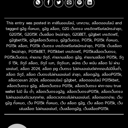
This entry was posted in
คาสิโนออนไลน์
,
บทความ
,
สล็อตออนไลน์
and
tagged
g2g ทั้งหมด
,
g2g สล็อต
,
G2G เว็บตรง เครดิตฟรีแค่สมัครล่าสุด
,
G2G15K
,
G2G15K เว็บสล็อต ใหม่ล่าสุด
,
G2GBET
,
g2gbet เครดิตฟรี
,
g2gbet15k
,
g2gสล็อตเว็บตรง
,
g2gเว็บตรง
,
PG15k
,
PG15k ทั้งหมด
,
PG15k สล็อต
,
PG15k เว็บตรง เครดิตฟรีแค่สมัครล่าสุด
,
PG15k เว็บสล็อต
ใหม่ล่าสุด
,
PG15kBET
,
PG15kbet เครดิตฟรี
,
PG15kสล็อตเว็บตรง
,
PG15kเว็บตรง
,
ค่ายเกม จีทูจี
,
ค่ายเกมสล็อต g2g
,
ค่ายเกมสล็อต PG15k
,
จีทู
จี 15k
,
จีทูจี สล็อต
,
จีทูจี เบท
,
จีทูจีเบท
,
สมัคร เว็บ พนัน สล็อต ไม่ ผ่าน
เอเย่นต์
,
สล็อต 2024
,
สล็อต pg เว็บตรง ไม่ผ่านเอเย่นต์ฝากถอนไม่มีขั้นต่ํา
,
สล็อต จีทูจี
,
สล็อต เว็บตรงไม่ผ่านเอเย่นต์ ล่าสุด
,
สล็อตg2g
,
สล็อตPG15k
,
สล็อตวอเลท 2024
,
สล็อตออนไลน์ g2gbet
,
สล็อตออนไลน์ PG15kbet
,
สล็อตเว็บตรง g2g
,
สล็อตเว็บตรง PG15k
,
สล็อตเว็บตรง ฝาก-ถอน true
wallet ไม่มี ขั้น ต่ํา
,
สล็อตเว็บตรงg2g
,
สล็อตเว็บตรงPG15k
,
สล็อตเว็บตรง
ไม่ผ่านเอเย่นต์รวมทุกค่าย
,
สล๊อตเวปตรงไม่ผ่านเอเย่นต์
,
สล็อตแตกง่าย
,
เว็บ
g2g ทั้งหมด
,
เว็บ PG15k ทั้งหมด
,
เว็บ สล็อต g2g
,
เว็บ สล็อต PG15k
,
เว็บ
เล่นสล็อต ไม่ผ่านเอเย่นต์
,
เว็บสล็อตg2g
,
เว็บสล็อตPG15k
.