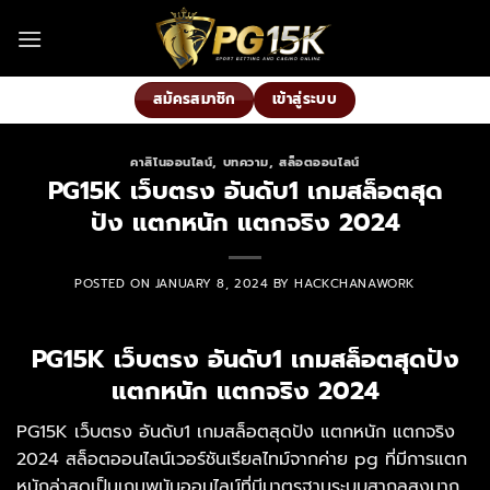
Skip
to
content
สมัครสมาชิก
เข้าสู่ระบบ
คาสิโนออนไลน์
,
บทความ
,
สล็อตออนไลน์
PG15K เว็บตรง อันดับ1 เกมสล็อตสุด
ปัง แตกหนัก แตกจริง 2024
POSTED ON
JANUARY 8, 2024
BY
HACKCHANAWORK
PG15K เว็บตรง อันดับ1 เกมสล็อตสุดปัง
แตกหนัก แตกจริง 2024
PG15K เว็บตรง อันดับ1 เกมสล็อตสุดปัง แตกหนัก แตกจริง
2024 สล็อตออนไลน์เวอร์ชันเรียลไทม์จากค่าย pg ที่มีการแตก
หนักล่าสุดเป็นเกมพนันออนไลน์ที่มีมาตรฐานระบบสากลสูงมาก