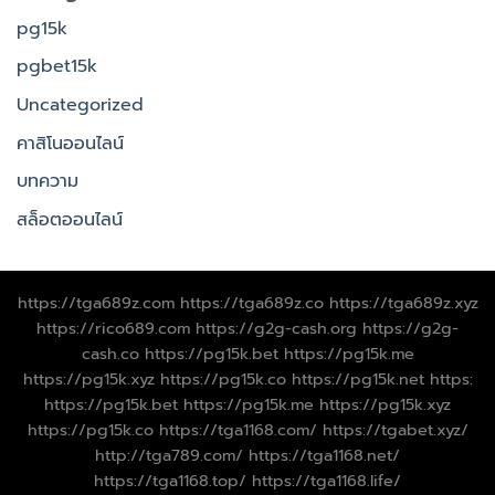
pg15k
pgbet15k
Uncategorized
คาสิโนออนไลน์
บทความ
สล็อตออนไลน์
https://tga689z.com
https://tga689z.co
https://tga689z.xyz
https://rico689.com
https://g2g-cash.org
https://g2g-
cash.co
https://pg15k.bet
https://pg15k.me
https://pg15k.xyz
https://pg15k.co
https://pg15k.net
https:
https://pg15k.bet
https://pg15k.me
https://pg15k.xyz
https://pg15k.co
https://tga1168.com/
https://tgabet.xyz/
http://tga789.com/
https://tga1168.net/
https://tga1168.top/
https://tga1168.life/