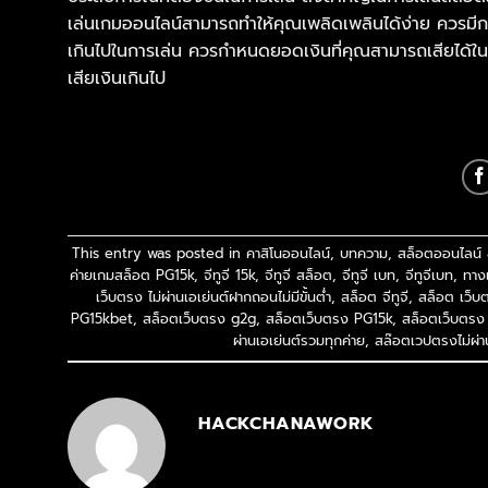
เล่นเกมออนไลน์สามารถทำให้คุณเพลิดเพลินได้ง่าย ควรมีกา
เกินไปในการเล่น ควรกำหนดยอดเงินที่คุณสามารถเสียได้ในแต่
เสียเงินเกินไป
This entry was posted in
คาสิโนออนไลน์
,
บทความ
,
สล็อตออนไลน์
ค่ายเกมสล็อต PG15k
,
จีทูจี 15k
,
จีทูจี สล็อต
,
จีทูจี เบท
,
จีทูจีเบท
,
ทาง
เว็บตรง ไม่ผ่านเอเย่นต์ฝากถอนไม่มีขั้นต่ํา
,
สล็อต จีทูจี
,
สล็อต เว็บต
PG15kbet
,
สล็อตเว็บตรง g2g
,
สล็อตเว็บตรง PG15k
,
สล็อตเว็บตรง ฝ
ผ่านเอเย่นต์รวมทุกค่าย
,
สล๊อตเวปตรงไม่ผ่าน
HACKCHANAWORK