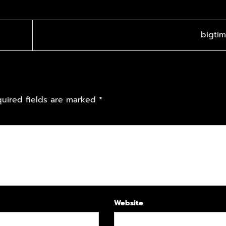
bigti
uired fields are marked
*
Website