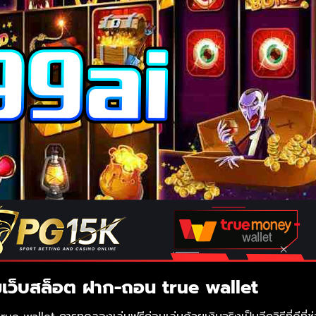
มเว็บสล็อต ฝาก-ถอน
true wallet