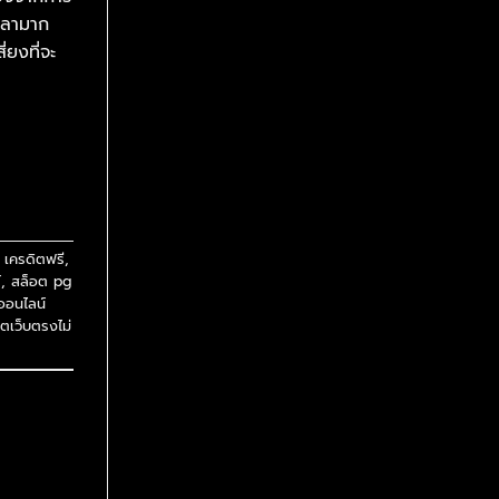
เวลามาก
่ยงที่จะ
 เครดิตฟรี
,
์
,
สล็อต pg
ออนไลน์
ตเว็บตรงไม่