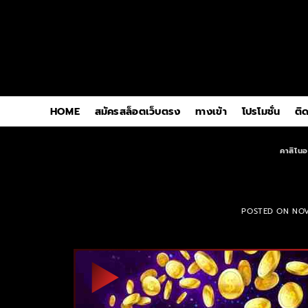
Skip
to
content
HOME
สมัครสล็อตเว็บตรง
ทางเข้า
โปรโมชั่น
ติ
คาสิโนอ
POSTED ON
NOV