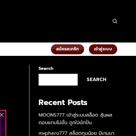
สมัครสมาชิก
เข้าสู่ระบบ
Search
SEARCH
Recent Posts
MOONS777 เข้าสู่ระบบสล็อต ลุ้นผล
ตอบแทนไม่อั้น ถูกใจนักปั่น
mvphero777 สล็อตทุนน้อย มีเกมมา