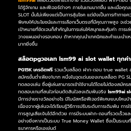
lsm
99ai
สล็อตวอเลทแตกง่าย รวมเว็บสล็อต ฝาก-ถอน true 
ได้รู้จักเกม และฟีเจอร์ต่างๆ ภายในเกมมากขึ้น และเมื่อคุณ
SLOT นั้นไม่เพียงแต่เป็นการลุ้นโชค แต่ยังเป็นการท้าทายคว
พิเศษให้ประโยชน์และการเลือกเว็บตรงที่มีคุณภาพสูง จะช่ว
เป้าหมายที่ชัดเจนก็สำคัญในการเล่นให้สนุกและคุ้มค่า การเ
วางแผนอย่างรอบคอบ ถ้าหากคุณนำเทคนิคและคำแนะนำเหล่าน
มากยิ่งขึ้น
สล็อตpg
วอเลท lsm
99 ai
slot wallet
ทุกค่
PG15K
เครดิตฟรี
รวมเว็บสล็อต ฝาก-ถอน true wallet ส
สมัครขั้นต่ำเพียง1บาท หนึ่งในจุดเด่นของเกมสล็อต PG SL
ทดลองเล่น ซึ่งผู้เล่นสามารถเข้าใช้งานได้โดยไม่ต้องสมัครสม
ทดสอบเกมที่สนใจก่อนตัดสินใจลงเดิมพันจริง
lsm99ai sl
มีการจ่ายรางวัลอย่างไร มีโบนัสหรือฟีเจอร์พิเศษแบบไหนบ้าง
เนื่องจากผู้เล่นจะได้เรียนรู้วิธีการปรับระดับการเดิมพัน ก
การสูญเสียเงินได้อีกด้วย การมีระบบฝาก-ถอนที่รวดเร็วและป
อย่างยิ่งหากเป็นระบบ True Money Wallet ซึ่งเป็นระบบท
ธนาคารหรือเอเย่นต์