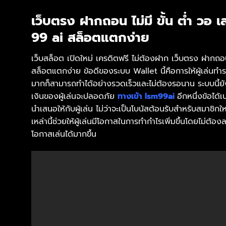
เว็บตรง ฝากถอน ไม่มี ขั้น ต่ํา วอ เ
99 ai
สล็อตแตกง่าย
เว็บสล็อต เปิดใหม่ เครดิตฟรี ไม่ต้องฝาก เว็บตรง ฝากถอน
สล็อตแตกง่าย ข้อดีของระบบ Wallet นี้คือการให้ผู้เล่นทำ
มากก็สามารถทำได้อย่างรวดเร็วและไม่ต้องรอนาน ระบบนี้ยังช
เงินของผู้เล่นจะปลอดภัย
ทางเข้า
lsm99ai
อีกหนึ่งข้อได้
นำเสนอให้กับผู้เล่น ไม่ว่าจะเป็นโบนัสต้อนรับสำหรับสมาชิก
เหล่านี้ช่วยให้ผู้เล่นมีโอกาสในการทำกำไรเพิ่มขึ้นโดยไม่ต้องลง
โอกาสเล่นได้มากขึ้น