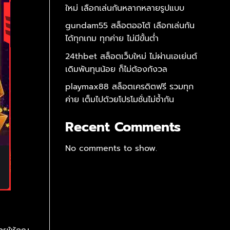
ใหม่ เลือกเล่นกันหลากหลายรูปแบบ
gundam55 สล็อตออโต้ เลือกเล่นกัน
ได้ทุกเกม ทุกค่าย ไม่มีขั้นต่ำ
24thbet สล็อตเว็บใหม่ ไม่ผ่านเอเย่นต์
เดิมพันทุนน้อย ก็ไม่ต้องกังวล
playmax88 สล็อตเครดิตฟรี รวมทุก
ค่าย เต็มไปด้วยโปรโมชั่นไม่ซ้ำกัน
Recent Comments
No comments to show.