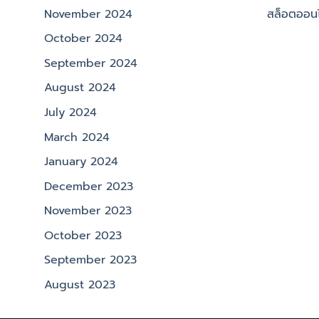
November 2024
สล็อตออนไ
October 2024
September 2024
August 2024
July 2024
March 2024
January 2024
December 2023
November 2023
October 2023
September 2023
August 2023