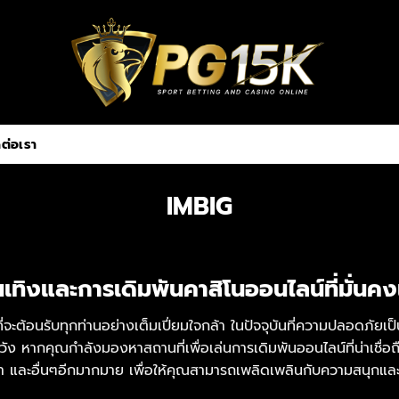
ดต่อเรา
IMBIG
เทิงและการเดิมพันคาสิโนออนไลน์ที่มั่นคง
ี่จะต้อนรับทุกท่านอย่างเต็มเปี่ยมใจกล้า ในปัจจุบันที่ความปลอดภัยเป
ง หากคุณกำลังมองหาสถานที่เพื่อเล่นการเดิมพันออนไลน์ที่น่าเชื่อถ
 และอื่นๆอีกมากมาย เพื่อให้คุณสามารถเพลิดเพลินกับความสนุกและสนุ