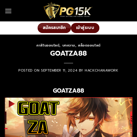
Skip
to
content
สมัครสมาชิก
เข้าสู่ระบบ
คาสิโนออนไลน์
,
บทความ
,
สล็อตออนไลน์
GOATZA88
POSTED ON
SEPTEMBER 11, 2024
BY
HACKCHANAWORK
GOATZA88