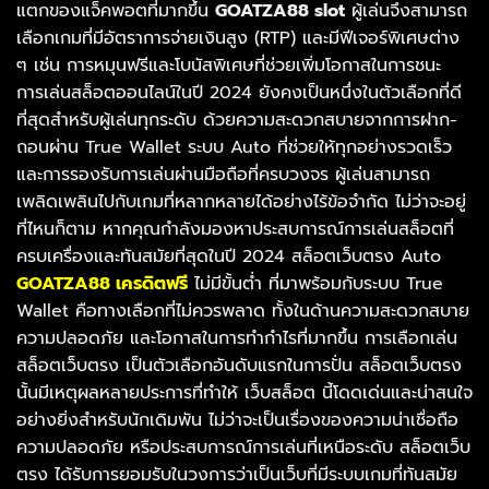
แตกของแจ็คพอตที่มากขึ้น
GOATZA88 slot
ผู้เล่นจึงสามารถ
เลือกเกมที่มีอัตราการจ่ายเงินสูง (RTP) และมีฟีเจอร์พิเศษต่าง
ๆ เช่น การหมุนฟรีและโบนัสพิเศษที่ช่วยเพิ่มโอกาสในการชนะ
การเล่นสล็อตออนไลน์ในปี 2024 ยังคงเป็นหนึ่งในตัวเลือกที่ดี
ที่สุดสำหรับผู้เล่นทุกระดับ ด้วยความสะดวกสบายจากการฝาก-
ถอนผ่าน True Wallet ระบบ Auto ที่ช่วยให้ทุกอย่างรวดเร็ว
และการรองรับการเล่นผ่านมือถือที่ครบวงจร ผู้เล่นสามารถ
เพลิดเพลินไปกับเกมที่หลากหลายได้อย่างไร้ข้อจำกัด ไม่ว่าจะอยู่
ที่ไหนก็ตาม หากคุณกำลังมองหาประสบการณ์การเล่นสล็อตที่
ครบเครื่องและทันสมัยที่สุดในปี 2024 สล็อตเว็บตรง Auto
GOATZA88
เครดิตฟรี
ไม่มีขั้นต่ำ ที่มาพร้อมกับระบบ True
Wallet คือทางเลือกที่ไม่ควรพลาด ทั้งในด้านความสะดวกสบาย
ความปลอดภัย และโอกาสในการทำกำไรที่มากขึ้น การเลือกเล่น
สล็อตเว็บตรง เป็นตัวเลือกอันดับแรกในการปั่น สล็อตเว็บตรง
นั้นมีเหตุผลหลายประการที่ทำให้ เว็บสล็อต นี้โดดเด่นและน่าสนใจ
อย่างยิ่งสำหรับนักเดิมพัน ไม่ว่าจะเป็นเรื่องของความน่าเชื่อถือ
ความปลอดภัย หรือประสบการณ์การเล่นที่เหนือระดับ สล็อตเว็บ
ตรง ได้รับการยอมรับในวงการว่าเป็นเว็บที่มีระบบเกมที่ทันสมัย