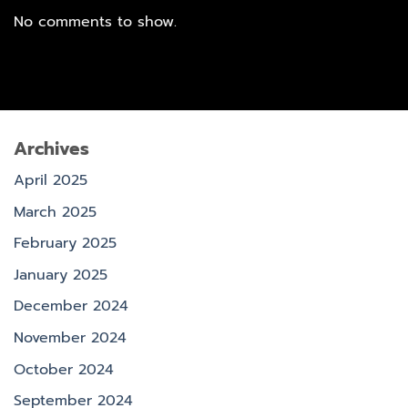
No comments to show.
Archives
April 2025
March 2025
February 2025
January 2025
December 2024
November 2024
October 2024
September 2024