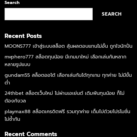
Search
SEARCH
Recent Posts
MOONS777 เข้าสู่ระบบสล็อต ลุ้นผลตอบแทนไม่อั้น ถูกใจนักปั่น
mvphero777 สล็อตทุนน้อย มีเกมมาใหม่ เลือกเล่นกันหลาก
หลายรูปแบบ
gundam55 สล็อตออโต้ เลือกเล่นกันได้ทุกเกม ทุกค่าย ไม่มีขั้น
ต่ำ
24thbet สล็อตเว็บใหม่ ไม่ผ่านเอเย่นต์ เดิมพันทุนน้อย ก็ไม่
ต้องกังวล
playmax88 สล็อตเครดิตฟรี รวมทุกค่าย เต็มไปด้วยโปรโมชั่น
ไม่ซ้ำกัน
Recent Comments