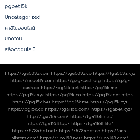
pgbet15k
Uncategorized
คาสิโนออนไลน์
บทความ
สล็อตออนไลน์
https://tga689z.com
https://tga689z.co
https://tga689z.xyz
https://rico689.com
https://g2g-cash.org
https://g2g-
cash.co
https://pg15k.bet
https://pg15k.me
https://pg15k.xyz
https://pg15k.co
https://pg15k.net
https:
https://pg15k.bet
https://pg15k.me
https://pg15k.xyz
https://pg15k.co
https://tga1168.com/
https://tgabet.xyz/
http://tga789.com/
https://tga1168.net/
https://tga1168.top/
https://tga1168.life/
https://678xbet.net/
https://678xbet.co
https://ans-
allstars.com/
https://rico168.net/
https://rico168.com/