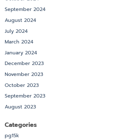
September 2024
August 2024
July 2024
March 2024
January 2024
December 2023
November 2023
October 2023
September 2023
August 2023
Categories
pg15k