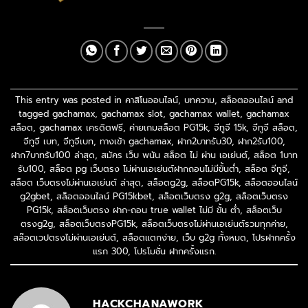
This entry was posted in
คาสิโนออนไลน์
,
บทความ
,
สล็อตออนไลน์
and
tagged
gachamax
,
gachamax slot
,
gachamax wallet
,
gachamax
สล็อต
,
gachamax เครดิตฟรี
,
ค่ายเกมสล็อต PG15k
,
จีทูจี 15k
,
จีทูจี สล็อต
,
จีทูจี เบท
,
จีทูจีเบท
,
ทางเข้า gachamax
,
ฝาก2บาทรับ30
,
ฝาก2รับ100
,
ฝาก7บาทรับ100 ล่าสุด
,
สมัคร เว็บ พนัน สล็อต ไม่ ผ่าน เอเย่นต์
,
สล็อต 1บาท
รับ100
,
สล็อต pg เว็บตรง ไม่ผ่านเอเย่นต์ฝากถอนไม่มีขั้นต่ํา
,
สล็อต จีทูจี
,
สล็อต เว็บตรงไม่ผ่านเอเย่นต์ ล่าสุด
,
สล็อตg2g
,
สล็อตPG15k
,
สล็อตออนไลน์
g2gbet
,
สล็อตออนไลน์ PG15kbet
,
สล็อตเว็บตรง g2g
,
สล็อตเว็บตรง
PG15k
,
สล็อตเว็บตรง ฝาก-ถอน true wallet ไม่มี ขั้น ต่ํา
,
สล็อตเว็บ
ตรงg2g
,
สล็อตเว็บตรงPG15k
,
สล็อตเว็บตรงไม่ผ่านเอเย่นต์รวมทุกค่าย
,
สล๊อตเวปตรงไม่ผ่านเอเย่นต์
,
สล็อตแตกง่าย
,
เว็บ g2g ทั้งหมด
,
โปรฝากครั้ง
แรก 300
,
โปรโมชั่น ฝากครั้งแรก
.
HACKCHANAWORK