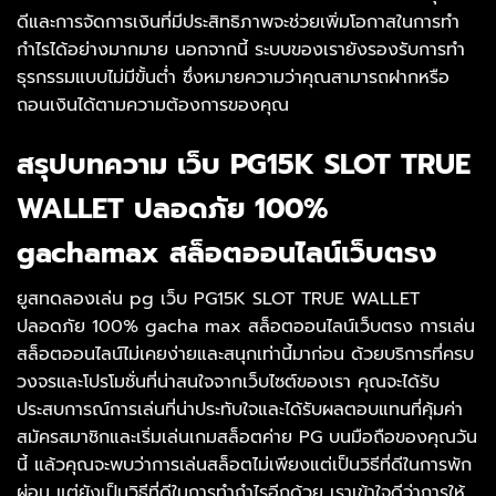
ดีและการจัดการเงินที่มีประสิทธิภาพจะช่วยเพิ่มโอกาสในการทำ
กำไรได้อย่างมากมาย นอกจากนี้ ระบบของเรายังรองรับการทำ
ธุรกรรมแบบไม่มีขั้นต่ำ ซึ่งหมายความว่าคุณสามารถฝากหรือ
ถอนเงินได้ตามความต้องการของคุณ
สรุปบทความ
เว็บ PG
15K SLOT TRUE
WALLET
ปลอดภัย 100%
gachamax
สล็อตออนไลน์เว็บตรง
ยูสทดลองเล่น pg เว็บ PG15K SLOT TRUE WALLET
ปลอดภัย 100% gacha max สล็อตออนไลน์เว็บตรง การเล่น
สล็อตออนไลน์ไม่เคยง่ายและสนุกเท่านี้มาก่อน ด้วยบริการที่ครบ
วงจรและโปรโมชั่นที่น่าสนใจจากเว็บไซต์ของเรา คุณจะได้รับ
ประสบการณ์การเล่นที่น่าประทับใจและได้รับผลตอบแทนที่คุ้มค่า
สมัครสมาชิกและเริ่มเล่นเกมสล็อตค่าย PG บนมือถือของคุณวัน
นี้ แล้วคุณจะพบว่าการเล่นสล็อตไม่เพียงแต่เป็นวิธีที่ดีในการพัก
ผ่อน แต่ยังเป็นวิธีที่ดีในการทำกำไรอีกด้วย เราเข้าใจดีว่าการให้