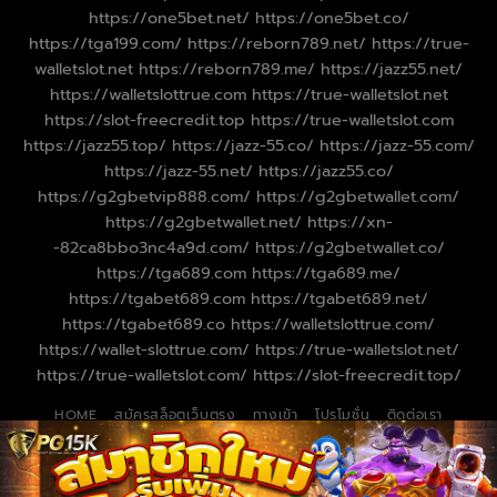
https://one5bet.net/
https://one5bet.co/
https://tga199.com/
https://reborn789.net/
https://true-
walletslot.net
https://reborn789.me/
https://jazz55.net/
https://walletslottrue.com
https://true-walletslot.net
https://slot-freecredit.top
https://true-walletslot.com
https://jazz55.top/
https://jazz-55.co/
https://jazz-55.com/
https://jazz-55.net/
https://jazz55.co/
https://g2gbetvip888.com/
https://g2gbetwallet.com/
https://g2gbetwallet.net/
https://xn-
-82ca8bbo3nc4a9d.com/
https://g2gbetwallet.co/
https://tga689.com
https://tga689.me/
https://tgabet689.com
https://tgabet689.net/
https://tgabet689.co
https://walletslottrue.com/
https://wallet-slottrue.com/
https://true-walletslot.net/
https://true-walletslot.com/
https://slot-freecredit.top/
HOME
สมัครสล็อตเว็บตรง
ทางเข้า
โปรโมชั่น
ติดต่อเรา
Copyright 2026 ©
pgbet15k.com