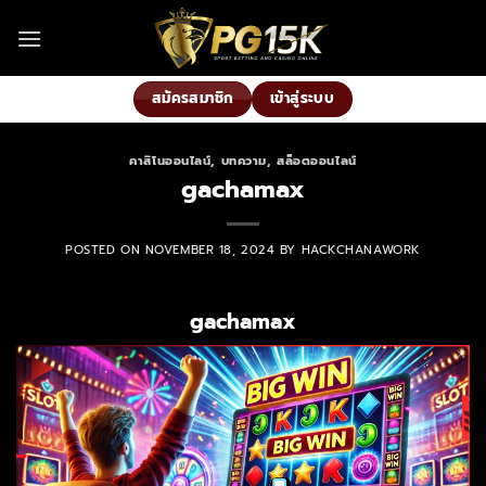
Skip
to
content
สมัครสมาชิก
เข้าสู่ระบบ
คาสิโนออนไลน์
,
บทความ
,
สล็อตออนไลน์
gachamax
POSTED ON
NOVEMBER 18, 2024
BY
HACKCHANAWORK
gachamax