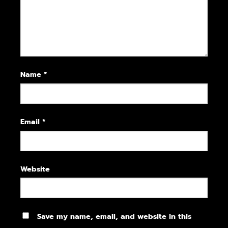
Name
*
Email
*
Website
Save my name, email, and website in this