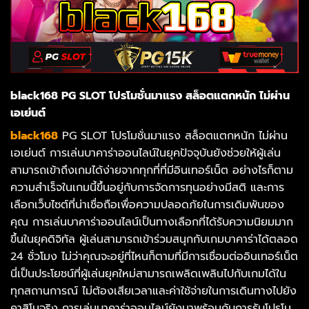
black168 PG SLOT
โปรโมชั่นมาแรง
สล็อตแตกหนัก ไม่ผ่าน
เอเย่นต์
black
168
PG SLOT โปรโมชั่นมาแรง สล็อตแตกหนัก ไม่ผ่าน
เอเย่นต์ การเล่นบาคาร่าออนไลน์ในยุคปัจจุบันยังช่วยให้ผู้เล่น
สามารถเข้าถึงเกมได้ง่ายจากทุกที่ที่มีอินเทอร์เน็ต อย่างไรก็ตาม
ความสำเร็จในเกมนี้ขึ้นอยู่กับการจัดการทุนอย่างมีสติ และการ
เลือกเว็บไซต์ที่น่าเชื่อถือเพื่อความปลอดภัยในการเดิมพันของ
คุณ การเล่นบาคาร่าออนไลน์เป็นทางเลือกที่ได้รับความนิยมมาก
ขึ้นในยุคดิจิทัล ผู้เล่นสามารถเข้าร่วมสนุกกับเกมบาคาร่าได้ตลอด
24 ชั่วโมง ไม่ว่าคุณจะอยู่ที่ไหนก็ตามที่มีการเชื่อมต่ออินเทอร์เน็ต
นี่เป็นประโยชน์ที่ผู้เล่นยุคใหม่สามารถเพลิดเพลินไปกับเกมได้ใน
ทุกสถานการณ์ ไม่ต้องเสียเวลาและค่าใช้จ่ายในการเดินทางไปยัง
คาสิโนจริง การเล่นบาคาร่าออนไลน์ยังมาพร้อมกับการรับโปรโม