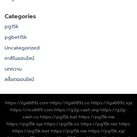
Categories
pg15k
pgbet15k
Uncategorized
คาสิโนออนไลน์
บทความ
สล็อตออนไลน์
https://tga689z.com
https://tga689z.co
https://tga689z.xyz
https://rico689.com
https://g2g-cash.org
https://g2g-
cash.co
https://pg15k.bet
https://pg15k.me
https://pg15k.xyz
https://pg15k.co
https://pg15k.net
https:
https://pg15k.bet
https://pg15k.me
https://pg15k.xyz