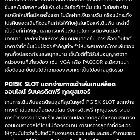
ชั่นและโบนัสพิเศษที่มีเพียงในเว็บไซต์เท่านั้น เช่น โบนัสสำหรับ
สมาชิกใหม่ที่สมัครครั้งแรก โบนัสฝากเงินรายวัน หรือแม้กระทั่ง
โปรคืนยอดเสียที่ช่วยคืนกำไรให้กับผู้เล่นเมื่อแพ้เดิมพัน เหล่านี้
เป็นสิ่งที่ทำให้ผู้เล่นสามารถเพิ่มเงินทุนในการเดิมพันได้อีก
มากมาย และยังช่วยให้การเล่นเกมสนุกยิ่งขึ้น การเลือกเว็บไซต์
บาคาร่าที่ดีนั้นเป็นปัจจัยสำคัญที่จะทำให้ประสบการณ์การเล่นของ
คุณทั้งปลอดภัยและสนุกสนาน เว็บไซต์ที่ได้รับใบอนุญาตจาก
หน่วยงานที่เกี่ยวข้อง เช่น MGA หรือ PAGCOR จะมีความน่า
เชื่อถือและยืนยันได้ว่าเกมของพวกเขาเป็นไปอย่างยุติธรรม
PG15K SLOT
แตกง่ายทางเข้าเล่นเกมสล็อต
ออนไลน์
รับเครดิตฟรี ทุกยูสเซอร์
เกมการเดิมพันยอดนิยมสูงที่สุดในยุคนี้ PG15K SLOT แตกง่าย
ทางเข้าเล่นเกมสล็อตออนไลน์ รับเครดิตฟรี ทุกยูสเซอร์ ระบบ
การทำธุรกรรมที่รวดเร็วและมีความปลอดภัยสูงทำให้คุณสามารถ
ถอนเงินรางวัลได้โดยไม่ต้องรอนาน การบริการลูกค้าที่ดีจะช่วย
ให้คุณมั่นใจว่าเว็บไซต์มีทีมงานคอยช่วยเหลือและตอบคำถามของ