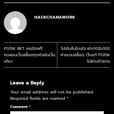
HACKCHANAWORK
PG15K BET เครดิตฟรี
โปรโมชั่นโดนใจ ฝาก10รับ100
ทดสอบเว็บสล็อตทุกค่ายในเว็บ
ค่ายเกมสล็อต เว็บแท้ PG15K
เดียว
ไม่ผ่านตัวแทน
Leave a Reply
Your email address will not be published.
Required fields are marked
*
Comment
*