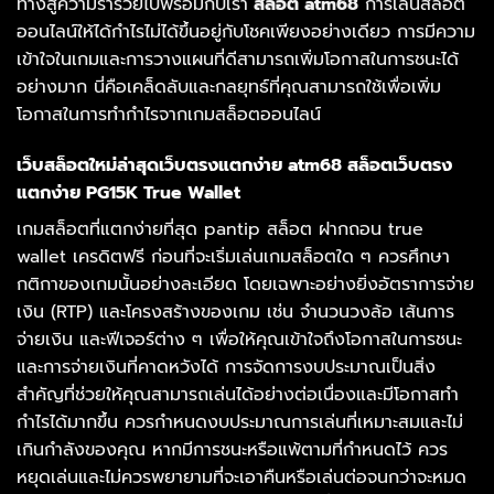
ทางสู่ความร่ำรวยไปพร้อมกับเรา
สล็อต
atm68
การเล่นสล็อต
ออนไลน์ให้ได้กำไรไม่ได้ขึ้นอยู่กับโชคเพียงอย่างเดียว การมีความ
เข้าใจในเกมและการวางแผนที่ดีสามารถเพิ่มโอกาสในการชนะได้
อย่างมาก นี่คือเคล็ดลับและกลยุทธ์ที่คุณสามารถใช้เพื่อเพิ่ม
โอกาสในการทำกำไรจากเกมสล็อตออนไลน์
เว็บสล็อตใหม่ล่าสุดเว็บตรงแตกง่าย atm
68
สล็อตเว็บตรง
แตกง่าย PG15K True Wallet
เกมสล็อตที่แตกง่ายที่สุด pantip สล็อต ฝากถอน true
wallet เครดิตฟรี ก่อนที่จะเริ่มเล่นเกมสล็อตใด ๆ ควรศึกษา
กติกาของเกมนั้นอย่างละเอียด โดยเฉพาะอย่างยิ่งอัตราการจ่าย
เงิน (RTP) และโครงสร้างของเกม เช่น จำนวนวงล้อ เส้นการ
จ่ายเงิน และฟีเจอร์ต่าง ๆ เพื่อให้คุณเข้าใจถึงโอกาสในการชนะ
และการจ่ายเงินที่คาดหวังได้ การจัดการงบประมาณเป็นสิ่ง
สำคัญที่ช่วยให้คุณสามารถเล่นได้อย่างต่อเนื่องและมีโอกาสทำ
กำไรได้มากขึ้น ควรกำหนดงบประมาณการเล่นที่เหมาะสมและไม่
เกินกำลังของคุณ หากมีการชนะหรือแพ้ตามที่กำหนดไว้ ควร
หยุดเล่นและไม่ควรพยายามที่จะเอาคืนหรือเล่นต่อจนกว่าจะหมด