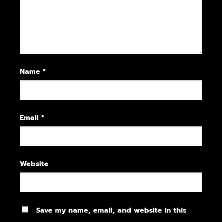
Name
*
Email
*
Website
Save my name, email, and website in this