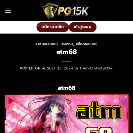
Skip
to
content
สมัครสมาชิก
เข้าสู่ระบบ
คาสิโนออนไลน์
,
บทความ
,
สล็อตออนไลน์
atm68
POSTED ON
AUGUST 25, 2024
BY
HACKCHANAWORK
atm
68