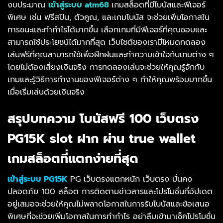
งบประมาณ
เข้าสู่ระบบ
atm68
เกมสล็อตที่มีโบนัสและฟีเจอร์
พิเศษ เช่น ฟรีสปิน, ตัวคูณ, และเกมโบนัส จะช่วยเพิ่มโอกาสใน
การชนะและทำกำไรได้มากขึ้น เลือกเกมที่มีฟีเจอร์ที่คุณชอบและ
สามารถใช้ประโยชน์ได้มากที่สุด เว็บไซต์ของเรามีโหมดทดลอง
เล่นฟรีที่คุณสามารถใช้เพื่อฝึกฝนและทำความเข้าใจกับเกมต่าง ๆ
โดยไม่ต้องเสี่ยงเงินจริง การทดลองเล่นจะช่วยให้คุณรู้จักกับ
เกมและรู้วิธีการทำงานของฟีเจอร์ต่าง ๆ ทำให้คุณพร้อมมากขึ้น
เมื่อเริ่มเล่นด้วยเงินจริง
สรุปบทความ
โบนัสฟรี 100
เว็บตรง
PG
15K
slot
ฝาก ผ่าน true wallet
เกมสล็อตที่แตกง่ายที่สุด
เข้าสู่ระบบ PG15K
PG เว็บตรงแตกหนัก เว็บตรง มั่นคง
ปลอดภัย 100 สล็อต การติดตามข่าวสารและโปรโมชั่นที่อัปเดต
อยู่เสมอจะช่วยให้คุณไม่พลาดโอกาสในการรับโบนัสและข้อเสนอ
พิเศษที่จะช่วยเพิ่มโอกาสในการทำกำไร อย่าลืมเข้ามาเช็คโปรโมชั่น