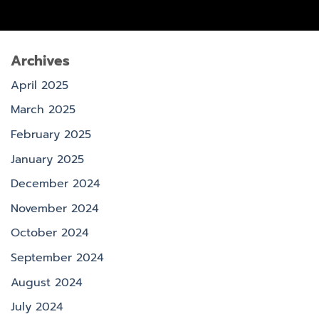
Archives
April 2025
March 2025
February 2025
January 2025
December 2024
November 2024
October 2024
September 2024
August 2024
July 2024