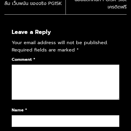
ลืม เว็บพนัน ของจริง PG15K
เครดิตฟรี
Leave a Reply
Your email address will not be published.
Required fields are marked
*
Comment
*
Name
*