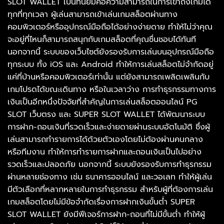
SLOT WALLET เป็นที่นิยมคือความสามารถในการเข้าถึงเกมได้
ทุกที่ทุกเวลา ผู้เล่นสามารถเข้าเล่นเกมสล็อตผ่านทาง
คอมพิวเตอร์หรืออุปกรณ์มือถือได้อย่างง่ายดาย ทำให้ไม่ว่าคุณ
จะอยู่ที่ไหนก็สามารถสนุกกับเกมสล็อตที่คุณชื่นชอบได้ทันที
นอกจากนี้ ระบบของเว็บไซต์ยังรองรับการเล่นบนอุปกรณ์มือถือ
ทุกระบบ ทั้ง iOS และ Android ทำให้การเล่นสล็อตไม่จำกัดอยู่
แค่ที่บ้านหรือคอมพิวเตอร์เท่านั้น แต่ยังสามารถเพลิดเพลินกับ
เกมโปรดได้ขณะเดินทาง หรือในเวลาว่าง การทำธุรกรรมทางการ
เงินเป็นอีกหนึ่งปัจจัยที่สำคัญในการเล่นสล็อตออนไลน์ PG
SLOT เว็บตรง และ SUPER SLOT WALLET ได้พัฒนาระบบ
การฝาก-ถอนเงินที่รวดเร็วและง่ายดายผ่านระบบอัตโนมัติ ซึ่งผู้
เล่นสามารถทำรายการได้ด้วยตัวเองโดยไม่ต้องผ่านคนกลาง
หรือทีมงาน ทำให้การทำรายการฝากและถอนเงินเป็นไปอย่าง
รวดเร็วและปลอดภัย นอกจากนี้ ระบบยังรองรับการทำธุรกรรม
ผ่านหลายช่องทาง เช่น ธนาคารออนไลน์ และวอเลท ทำให้ผู้เล่น
มีตัวเลือกที่หลากหลายในการทำธุรกรรม สำหรับผู้ที่ต้องการเล่น
เกมสล็อตโดยไม่มีข้อจำกัดเรื่องการฝากเงินขั้นต่ำ SUPER
SLOT WALLET ยังมีฟีเจอร์การฝาก-ถอนที่ไม่มีขั้นต่ำ ทำให้ผู้