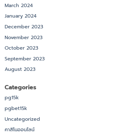
March 2024
January 2024
December 2023
November 2023
October 2023
September 2023
August 2023
Categories
pg15k
pgbet15k
Uncategorized
คาสิโนออนไลน์