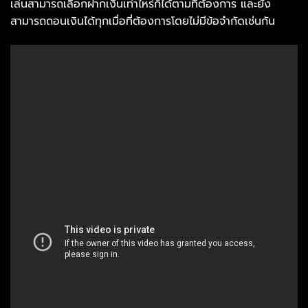
เล่นสามารถเลือกฝากเงินเท่าไหร่ก็ได้ตามที่ต้องการ และยัง
สามารถถอนเงินได้ทุกเมื่อที่ต้องการโดยไม่มีข้อจำกัดเช่นกัน