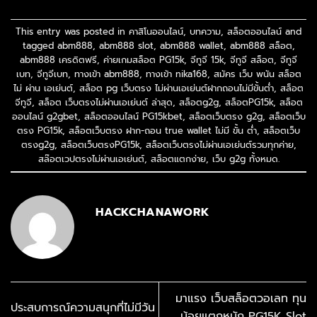
This entry was posted in
คาสิโนออนไลน์
,
บทความ
,
สล็อตออนไลน์
and
tagged
abm888
,
abm888 slot
,
abm888 wallet
,
abm888 สล็อต
,
abm888 เครดิตฟรี
,
ค่ายเกมสล็อต PG15k
,
จีทูจี 15k
,
จีทูจี สล็อต
,
จีทูจี
เบท
,
จีทูจีเบท
,
ทางเข้า abm888
,
ทางเข้า nika168
,
สมัคร เว็บ พนัน สล็อต
ไม่ ผ่าน เอเย่นต์
,
สล็อต pg เว็บตรง ไม่ผ่านเอเย่นต์ฝากถอนไม่มีขั้นต่ํา
,
สล็อต
จีทูจี
,
สล็อต เว็บตรงไม่ผ่านเอเย่นต์ ล่าสุด
,
สล็อตg2g
,
สล็อตPG15k
,
สล็อต
ออนไลน์ g2gbet
,
สล็อตออนไลน์ PG15kbet
,
สล็อตเว็บตรง g2g
,
สล็อตเว็บ
ตรง PG15k
,
สล็อตเว็บตรง ฝาก-ถอน true wallet ไม่มี ขั้น ต่ํา
,
สล็อตเว็บ
ตรงg2g
,
สล็อตเว็บตรงPG15k
,
สล็อตเว็บตรงไม่ผ่านเอเย่นต์รวมทุกค่าย
,
สล๊อตเวปตรงไม่ผ่านเอเย่นต์
,
สล็อตแตกง่าย
,
เว็บ g2g ทั้งหมด
.
HACKCHANAWORK
มาแรง เว็บสล็อตวอเลท ทุน
ประสบการณ์ความสนุกที่ไม่มีวัน
น้อยแตกหนัก PG15K Slot