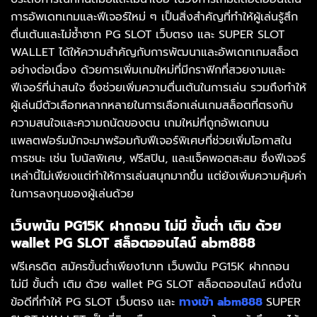
การอัพเดทเกมและฟีเจอร์ใหม่ ๆ เป็นสิ่งสำคัญที่ทำให้ผู้เล่นรู้สึก
ตื่นเต้นและไม่ซ้ำซาก PG SLOT เว็บตรง และ SUPER SLOT
WALLET ได้ให้ความสำคัญกับการพัฒนาและอัพเดทเกมสล็อต
อย่างต่อเนื่อง ด้วยการเพิ่มเกมใหม่ที่มีกราฟิกที่สวยงามและ
ฟีเจอร์ที่น่าสนใจ ซึ่งช่วยเพิ่มความตื่นเต้นในการเล่น รวมถึงทำให้
ผู้เล่นมีตัวเลือกหลากหลายในการเลือกเล่นเกมสล็อตที่ตรงกับ
ความสนใจและความถนัดของตน เกมใหม่ที่ถูกอัพเดทบน
แพลตฟอร์มมักจะมาพร้อมกับฟีเจอร์พิเศษที่ช่วยเพิ่มโอกาสใน
การชนะ เช่น โบนัสพิเศษ, ฟรีสปิน, และแจ็คพอตสะสม ซึ่งฟีเจอร์
เหล่านี้ไม่เพียงแต่ทำให้การเล่นสนุกมากขึ้น แต่ยังเพิ่มความคุ้มค่า
ในการลงทุนของผู้เล่นด้วย
เว็บพนัน
PG15K
ฝากถอน ไม่มี ขั้นต่ำ เติม ด้วย
wallet PG SLOT
สล็อตออนไลน์
abm
888
ฟรีเครดิต สมัครขั้นต่ำเพียง1บาท เว็บพนัน PG15K ฝากถอน
ไม่มี ขั้นต่ำ เติม ด้วย wallet PG SLOT สล็อตออนไลน์ หนึ่งใน
ข้อดีที่ทำให้ PG SLOT เว็บตรง และ
ทางเข้า
abm888
SUPER