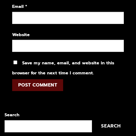
Email
*
Website
Save my name, email, and website in this
browser for the next time I comment.
Search
SEARCH