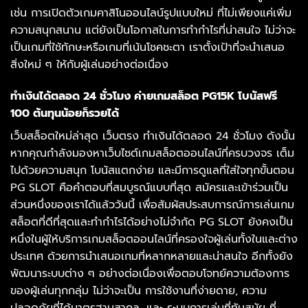
เช่น การเปิดตัวเกมคาสิโนออนไลน์รูปแบบใหม่ ที่ไม่เพียงแค่เพิ่ม
ความสนุกสนาน แต่ยังเป็นโอกาสในการทำกำไรที่น่าสนใจ ไม่ว่าจะ
เป็นเกมที่ใช้ทักษะหรือเกมที่เน้นโชคชะตา เราตั้งเป้าที่จะนำเสนอ
สิ่งใหม่ ๆ ให้กับผู้เล่นอย่างต่อเนื่อง
ทำเงินได้ตลอด 24
ชั่วโมง
ค่ายเกมสล็อต PG15K
โบนัสฟรี
100
ต้นทุนน้อยก็รวยได้
เว็บสล็อตใหม่ล่าสุด เว็บตรง ทำเงินได้ตลอด 24 ชั่วโมง ดังนั้น
หากคุณกำลังมองหาเว็บไซต์เกมสล็อตออนไลน์ที่ครบวงจร เต็ม
ไปด้วยความสนุก โบนัสแตกง่าย และมีการดูแลที่ใส่ใจทุกขั้นตอน
PG SLOT คือคำตอบที่สมบูรณ์แบบที่สุด สมัครและเข้าร่วมเป็น
ส่วนหนึ่งของเราได้แล้ววันนี้ เพื่อสัมผัสประสบการณ์การเล่นเกม
สล็อตที่ดีที่สุดและทำกำไรได้อย่างไม่จำกัด PG SLOT ยังคงเป็น
หนึ่งในผู้ให้บริการเกมสล็อตออนไลน์ที่ครองใจผู้เล่นทั้งในและต่าง
ประเทศ ด้วยการนำเสนอเกมที่หลากหลายและน่าสนใจ อีกทั้งยัง
พัฒนาระบบต่าง ๆ อย่างต่อเนื่องเพื่อตอบโจทย์ความต้องการ
ของผู้เล่นทุกกลุ่ม ไม่ว่าจะเป็น การใช้งานที่ง่ายดาย, ความ
ปลอดภัยที่ได้มาตรฐานสากล, และ ระบบการเล่นที่ทันสมัย ที่