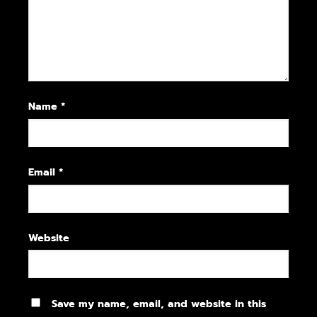
Name
*
Email
*
Website
Save my name, email, and website in this