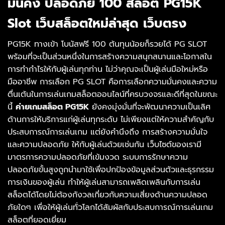
มั่นคง ปลอดภัย 100 สล็อต
PG
15K
Slot
เว็บสล็อตใหม่ล่าสุด เว็บตรง
PG15K ทางเข้า โบนัสฟรี 100 ต้นทุนน้อยก็รวยได้ PG SLOT
พร้อมที่จะเป็นส่วนหนึ่งในการสร้างความสนุกสนานและโอกาสใน
การทำกำไรให้กับผู้เล่นทุกท่าน ไม่ว่าคุณจะเป็นผู้เล่นมือใหม่หรือ
มืออาชีพ การเลือก PG SLOT คือการเลือกความมั่นคงและความ
ตื่นเต้นในการเล่นเกมสล็อตออนไลน์ที่ครบวงจรและดีที่สุดในขณะ
นี้
ค่ายเกมสล็อต PG15K
ยังคงมุ่งมั่นที่จะพัฒนาความเป็นเลิศ
ด้านการให้บริการแก่ผู้เล่นทุกระดับ ไม่เพียงแต่ให้ความสำคัญกับ
ประสบการณ์การเล่นเกม แต่ยังคำนึงถึง การสร้างความมั่นใจ
และความปลอดภัย ให้กับผู้เล่นด้วยเช่นกัน เว็บไซต์ของเรามี
มาตรการความปลอดภัยที่เข้มงวด ระบบการรักษาความ
ปลอดภัยขั้นสูงถูกนำมาใช้เพื่อปกป้องข้อมูลส่วนตัวและธุรกรรม
การเงินของผู้เล่น ทำให้ผู้เล่นสามารถเพลิดเพลินกับการเล่น
สล็อตได้โดยไม่ต้องกังวลเกี่ยวกับความเสี่ยงด้านความปลอด
ภัยใดๆ เพื่อให้ผู้เล่นทั่วโลกได้สัมผัสกับประสบการณ์การเล่นเกม
สล็อตที่ยอดเยี่ยม