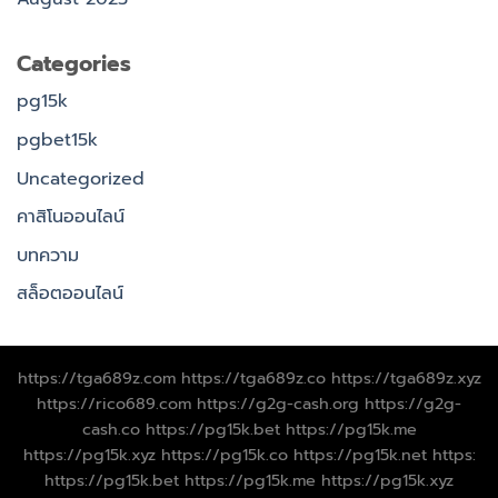
Categories
pg15k
pgbet15k
Uncategorized
คาสิโนออนไลน์
บทความ
สล็อตออนไลน์
https://tga689z.com
https://tga689z.co
https://tga689z.xyz
https://rico689.com
https://g2g-cash.org
https://g2g-
cash.co
https://pg15k.bet
https://pg15k.me
https://pg15k.xyz
https://pg15k.co
https://pg15k.net
https:
https://pg15k.bet
https://pg15k.me
https://pg15k.xyz