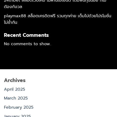
24thbet สล็อตเว็บใหม่ ไม่ผ่านเอเย่นต์ เดิมพันทุนน้อย ก็ไม่
ต้องกังวล
playmax88 สล็อตเครดิตฟรี รวมทุกค่าย เต็มไปด้วยโปรโมชั่น
ไม่ซ้ำกัน
Recent Comments
No comments to show.
Archives
April 2025
March 2025
February 2025
January 2025