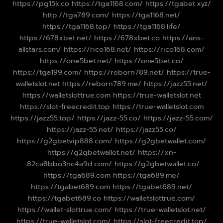
https://pg15k.co
https://tga1168.com/
https://tgabet.xyz/
http://tga789.com/
https://tga1168.net/
https://tga1168.top/
https://tga1168.life/
https://678xbet.net/
https://678xbet.co
https://ans-
allstars.com/
https://rico168.net/
https://rico168.com/
https://one5bet.net/
https://one5bet.co/
https://tga199.com/
https://reborn789.net/
https://true-
walletslot.net
https://reborn789.me/
https://jazz55.net/
https://walletslottrue.com
https://true-walletslot.net
https://slot-freecredit.top
https://true-walletslot.com
https://jazz55.top/
https://jazz-55.co/
https://jazz-55.com/
https://jazz-55.net/
https://jazz55.co/
https://g2gbetvip888.com/
https://g2gbetwallet.com/
https://g2gbetwallet.net/
https://xn-
-82ca8bbo3nc4a9d.com/
https://g2gbetwallet.co/
https://tga689.com
https://tga689.me/
https://tgabet689.com
https://tgabet689.net/
https://tgabet689.co
https://walletslottrue.com/
https://wallet-slottrue.com/
https://true-walletslot.net/
https://true-walletslot.com/
https://slot-freecredit.top/