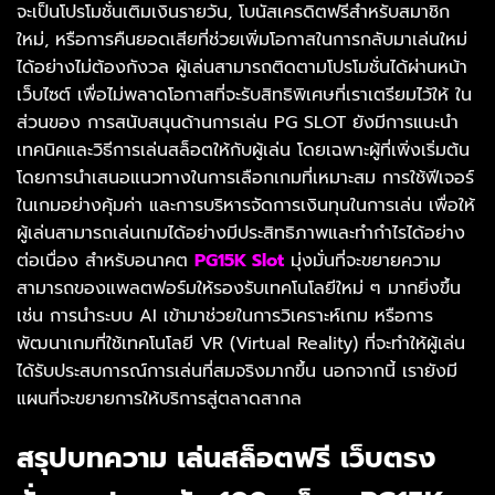
จะเป็นโปรโมชั่นเติมเงินรายวัน, โบนัสเครดิตฟรีสำหรับสมาชิก
ใหม่, หรือการคืนยอดเสียที่ช่วยเพิ่มโอกาสในการกลับมาเล่นใหม่
ได้อย่างไม่ต้องกังวล ผู้เล่นสามารถติดตามโปรโมชั่นได้ผ่านหน้า
เว็บไซต์ เพื่อไม่พลาดโอกาสที่จะรับสิทธิพิเศษที่เราเตรียมไว้ให้ ใน
ส่วนของ การสนับสนุนด้านการเล่น PG SLOT ยังมีการแนะนำ
เทคนิคและวิธีการเล่นสล็อตให้กับผู้เล่น โดยเฉพาะผู้ที่เพิ่งเริ่มต้น
โดยการนำเสนอแนวทางในการเลือกเกมที่เหมาะสม การใช้ฟีเจอร์
ในเกมอย่างคุ้มค่า และการบริหารจัดการเงินทุนในการเล่น เพื่อให้
ผู้เล่นสามารถเล่นเกมได้อย่างมีประสิทธิภาพและทำกำไรได้อย่าง
ต่อเนื่อง สำหรับอนาคต
PG15K Slot
มุ่งมั่นที่จะขยายความ
สามารถของแพลตฟอร์มให้รองรับเทคโนโลยีใหม่ ๆ มากยิ่งขึ้น
เช่น การนำระบบ AI เข้ามาช่วยในการวิเคราะห์เกม หรือการ
พัฒนาเกมที่ใช้เทคโนโลยี VR (Virtual Reality) ที่จะทำให้ผู้เล่น
ได้รับประสบการณ์การเล่นที่สมจริงมากขึ้น นอกจากนี้ เรายังมี
แผนที่จะขยายการให้บริการสู่ตลาดสากล
สรุปบทความ
เล่นสล็อตฟรี
เว็บตรง