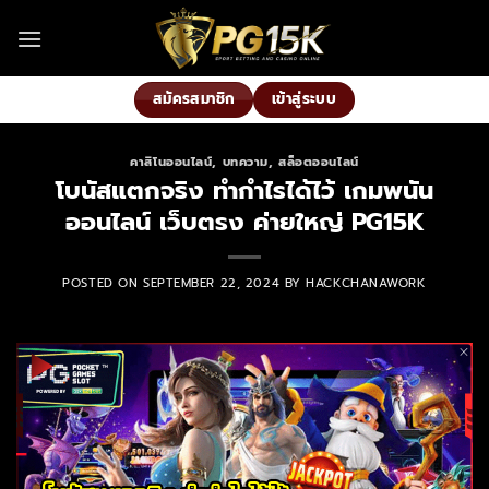
Skip
to
content
สมัครสมาชิก
เข้าสู่ระบบ
คาสิโนออนไลน์
,
บทความ
,
สล็อตออนไลน์
โบนัสแตกจริง ทำกำไรได้ไว้ เกมพนัน
ออนไลน์ เว็บตรง ค่ายใหญ่ PG15K
POSTED ON
SEPTEMBER 22, 2024
BY
HACKCHANAWORK