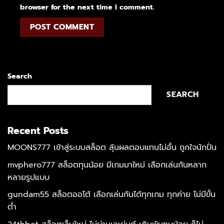
browser for the next time I comment.
Search
SEARCH
Recent Posts
MOONS777 เข้าสู่ระบบสล็อต ลุ้นผลตอบแทนไม่อั้น ถูกใจนักปั่น
mvphero777 สล็อตทุนน้อย มีเกมมาใหม่ เลือกเล่นกันหลาก
หลายรูปแบบ
gundam55 สล็อตออโต้ เลือกเล่นกันได้ทุกเกม ทุกค่าย ไม่มีขั้น
ต่ำ