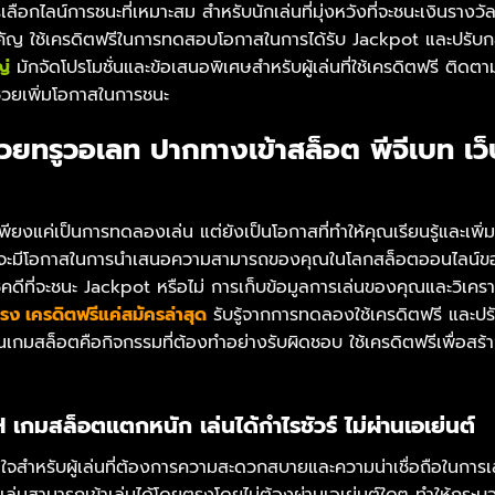
เลือกไลน์การชนะที่เหมาะสม สำหรับนักเล่นที่มุ่งหวังที่จะชนะเงินราง
คัญ ใช้เครดิตฟรีในการทดสอบโอกาสในการได้รับ Jackpot และปรับก
ญ่
มักจัดโปรโมชั่นและข้อเสนอพิเศษสำหรับผู้เล่นที่ใช้เครดิตฟรี ติดต
ช่วยเพิ่มโอกาสในการชนะ
้วยทรูวอเลท ปากทางเข้าสล็อต พีจีเบท เว
พียงแค่เป็นการทดลองเล่น แต่ยังเป็นโอกาสที่ทำให้คุณเรียนรู้และเพิ่ม
 คุณจะมีโอกาสในการนำเสนอความสามารถของคุณในโลกสล็อตออนไลน์
ที่จะชนะ Jackpot หรือไม่ การเก็บข้อมูลการเล่นของคุณและวิเคราะ
รง เครดิตฟรีแค่สมัครล่าสุด
รับรู้จากการทดลองใช้เครดิตฟรี และปรับ
่นเกมสล็อตคือกิจกรรมที่ต้องทำอย่างรับผิดชอบ ใช้เครดิตฟรีเพื่อสร้
SH
เกมสล็อตแตกหนัก เล่นได้กำไรชัวร์ ไม่ผ่านเอเย่นต์
สนใจสำหรับผู้เล่นที่ต้องการความสะดวกสบายและความน่าเชื่อถือในการเ
ู้เล่นสามารถเข้าเล่นได้โดยตรงโดยไม่ต้องผ่านเอเย่นต์ใดๆ ทำให้กระบ