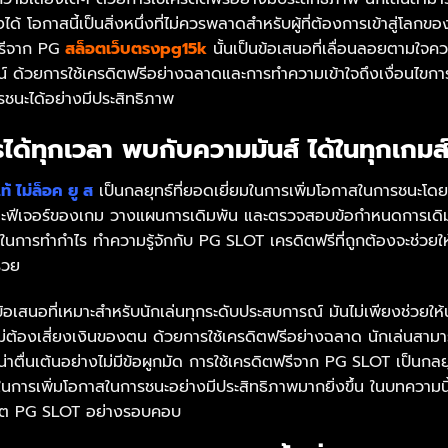
ได้ โอกาสนี้เป็นสิ่งหนึ่งที่ไม่ควรพลาดสำหรับผู้ที่ต้องการเข้าสู่โลกข
ฟรีจาก PG
สล็อตเว็บตรง
pg15k
นั้นเป็นข้อเสนอที่เลื่อนลอยตามใจค
 ด้วยการใช้เครดิตฟรีอย่างฉลาดและการทำความเข้าใจถึงเงื่อนไขกา
ชนะได้อย่างมีประสิทธิภาพ
ได้ทุกเวลา พบกับความมันส์ ได้ในทุกเกมส
้ ไม่ล็อค ยู ส
เป็นกลยุทธ์ที่ยอดเยี่ยมในการเพิ่มโอกาสในการชนะโดย
าและฟีเจอร์ของเกม วางแผนการเดิมพัน และตรวจสอบข้อกำหนดการเดิ
าสในการทำกำไร ทำความรู้จักกับ PG SLOT เครดิตฟรีที่ถูกต้องจะช่วยใ
รวย
้อเสนอที่เหมาะสำหรับนักเล่นทุกระดับประสบการณ์ มันไม่เพียงช่วยให้น
ม่ต้องเสี่ยงเงินของตน ด้วยการใช้เครดิตฟรีอย่างฉลาด นักเล่นสา
ื่นเต้นอย่างไม่มีข้อผูกมัด การใช้เครดิตฟรีจาก PG SLOT เป็นกลยุทธ
การเพิ่มโอกาสในการชนะอย่างมีประสิทธิภาพมากยิ่งขึ้น ในบทความนี้
ล็อต PG SLOT อย่างรอบคอบ