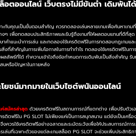
ล็อตออนไลน์ เว็บตรงไม่มีขั้นต่ำ เดิมพันได
าะกับคุณเป็นขั้นตอนสำคัญ ควรทดลองเล่นหลายเกมเพื่อค้นหาเกมที่
ๆ เพื่อทดสอบประสิทธิภาพและรับรู้ถึงเกมที่ให้ผลตอบแทนที่ดีที่สุด
ศึกษาคำแนะนำการเล่น และทดลองใช้เครดิตฟรีในการทดสอบกฎเกมและ
็นสิ่งที่สำคัญในการเพิ่มโอกาสในการทำกำไร ทดลองใช้เครดิตฟรีใน
ลัพธ์ที่ได้ ทำความเข้าใจถึงข้อกำหนดการเดิมพันเป็นสิ่งสำคัญ ร
สับสนหรือปัญหาในภายหลัง
ประโยชน์มากมายในเว็บไซต์พนันออนไลน์
ค่สมัครล่าสุด
ด้วยเครดิตฟรีในสถานการณ์ที่แตกต่าง เพื่อปรับตัว
้เครดิตฟรีใน PG SLOT ไม่เพียงแค่เป็นการสนุกสนาน แต่ยังเป็นเครื่องม
จึงควรใช้เครดิตฟรีอย่างฉลาดและระมัดระวังเพื่อให้ประสบการณ์การ
ีการเล่นที่เฉพาะตัวของแต่ละเกมสล็อต PG SLOT จะช่วยเพิ่มประสิทธิ