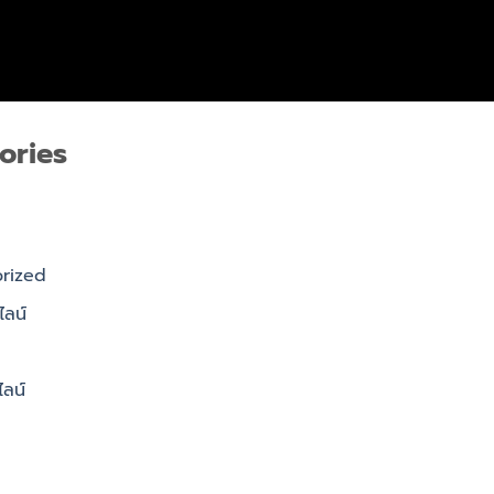
ories
rized
ไลน์
ลน์