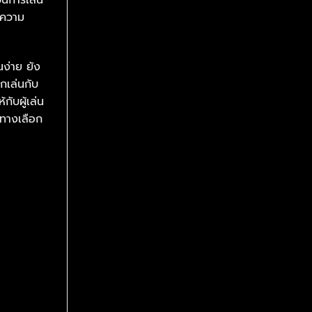
มความ
นง่าย ยัง
กเล่นกับ
กับผู้เล่น
ทางเลือก