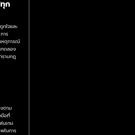
้ทุก
ถูกใจและ
 การ
เหตุการณ์
การทดลอง
ับทราบกฎ
เองตาม
ือที่
เล่นเกม
ภาพในการ