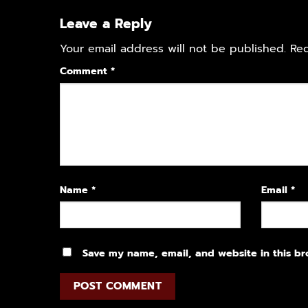
Leave a Reply
Your email address will not be published.
Req
Comment
*
Name
*
Email
*
Save my name, email, and website in this br