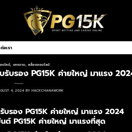
ดต่อเรา
อนไลน์
,
บทความ
,
สล็อตออนไลน์
ีใบรับรอง PG15K ค่ายใหญ่ มาแรง 202
GUST 4, 2024
BY
HACKCHANAWORK