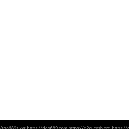
//tga689z.xyz
https://rico689.com
https://g2g-cash.org
https://