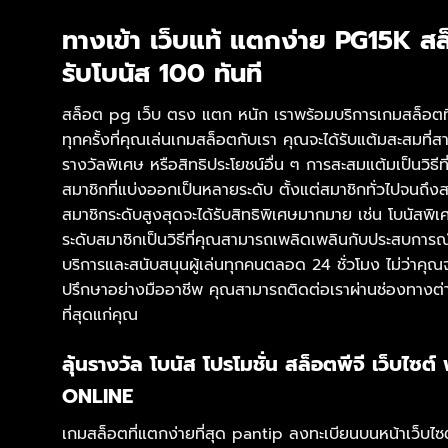
ทางเข้า เว็บแท้ แตกง่าย PG15K
สล
รับโบนัส 100
ทันที
สล็อต pg เว็บ ตรง แตก หนัก เราพร้อมบริการเกมสล็อตที
ทุกครั้งที่คุณเล่นเกมสล็อตกับเรา คุณจะได้รับแต้มสะสมที
รางวัลพิเศษ หรือสิทธิประโยชน์อื่น ๆ การสะสมแต้มเป็นวิ
สมาชิกที่แบ่งออกเป็นหลายระดับ ตั้งแต่สมาชิกทั่วไปจนถึง
สมาชิกระดับสูงสุดจะได้รับสิทธิพิเศษมากมาย เช่น โบนัสพ
ระดับสมาชิกเป็นวิธีที่คุณสามารถเพลิดเพลินกับประสบการณ
บริการและสนับสนุนผู้เล่นทุกคนตลอด 24 ชั่วโมง ไม่ว่าคุณ
ปรึกษาอย่างมืออาชีพ คุณสามารถติดต่อเราผ่านช่องทางต่าง ๆ 
ที่สุดแก่คุณ
ลุ้นรางวัล โบนัส โปรโมชั่น สล็อตพีจี เว็บ
ONLINE
เกมสล็อตที่แตกง่ายที่สุด pantip ลงทะเบียนบนหน้าเว็บไซต