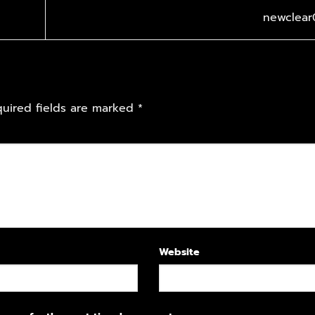
newclea
uired fields are marked
*
Website