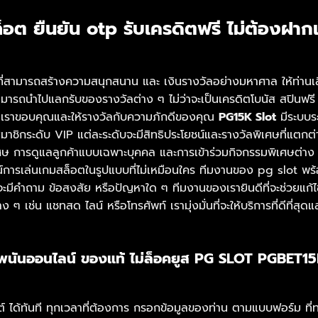
็อต ยืนยัน otp
รับเครดิตฟรี ไม่ต้องฝากเ
่สามารถสร้างความสนุกสนาน และ เงินรางวัลอย่างมหาศาล ให้ท่านเล
่สามารถนำไปแลกรับของรางวัลต่าง ๆ ไม่ว่าจะเป็นเครดิตโบนัส สปินฟร
ธีที่เราขอบคุณและให้รางวัลกับความภักดีของคุณ
PG15K Slot
มีระบบร
สมาชิกระดับ VIP แต่ละระดับจะมีสิทธิประโยชน์และรางวัลพิเศษที่แตกต
ิเศษ การดูแลลูกค้าแบบเฉพาะบุคคล และการเข้าร่วมกิจกรรมพิเศษต่าง
์การเล่นเกมสล็อตในรูปแบบที่ไม่เหมือนใคร ทีมงานของ pg slot พร้
จะมีคำถาม ข้อสงสัย หรือปัญหาใด ๆ ทีมงานของเรายินดีที่จะช่วยแก้ไ
เช่น แชทสด ไลน์ หรือโทรศัพท์ เรามุ่งมั่นที่จะให้บริการที่ดีที่สุดแ
ไซต์ พนันออนไลน์ ของแท้ ไม่ล็อคยูส PG SLOT PGBET1
์ ได้ทันที ทุกเวลาที่ต้องการ กรอกข้อมูลของท่าน ตามแบบฟอร์ม ที่