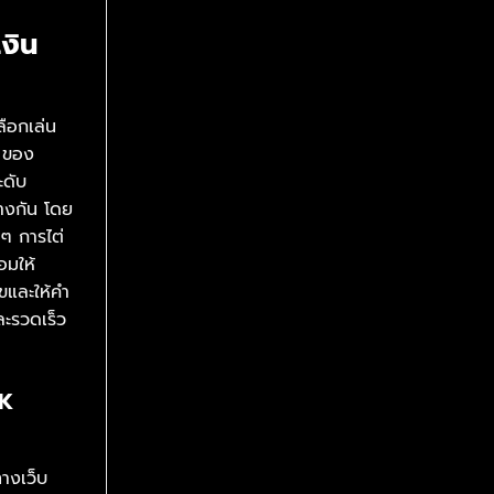
งิน
ือกเล่น
ี ของ
ะดับ
่างกัน โดย
 ๆ การไต่
อมให้
ขและให้คำ
ละรวดเร็ว
5K
ทางเว็บ