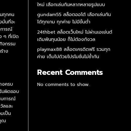
ใหม่ เลือกเล่นกันหลากหลายรูปแบบ
่นทุกคน
gundam55 สล็อตออโต้ เลือกเล่นกัน
ั่นที่จะ
ได้ทุกเกม ทุกค่าย ไม่มีขั้นต่ำ
บการณ์
24thbet สล็อตเว็บใหม่ ไม่ผ่านเอเย่นต์
 ๆ ที่เปิด
เดิมพันทุนน้อย ก็ไม่ต้องกังวล
กิจกรรม
playmax88 สล็อตเครดิตฟรี รวมทุก
สร้าง
ค่าย เต็มไปด้วยโปรโมชั่นไม่ซ้ำกัน
Recent Comments
ย่างครบ
No comments to show.
รับผิดชอบ
ะสบการณ์
งวัลและ
วมเป็น
คุณ