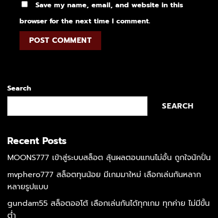
Save my name, email, and website in this
browser for the next time I comment.
Search
SEARCH
Recent Posts
MOONS777 เข้าสู่ระบบสล็อต ลุ้นผลตอบแทนไม่อั้น ถูกใจนักปั่น
mvphero777 สล็อตทุนน้อย มีเกมมาใหม่ เลือกเล่นกันหลาก
หลายรูปแบบ
gundam55 สล็อตออโต้ เลือกเล่นกันได้ทุกเกม ทุกค่าย ไม่มีขั้น
ต่ำ