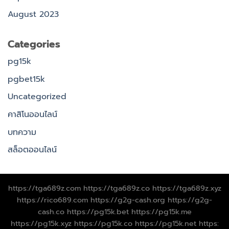
August 2023
Categories
pg15k
pgbet15k
Uncategorized
คาสิโนออนไลน์
บทความ
สล็อตออนไลน์
https://tga689z.com
https://tga689z.co
https://tga689z.xyz
https://rico689.com
https://g2g-cash.org
https://g2g-
cash.co
https://pg15k.bet
https://pg15k.me
https://pg15k.xyz
https://pg15k.co
https://pg15k.net
https: