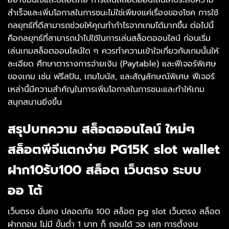
สำเร็จและเพิ่มโอกาสในการชนะไม่ใช่เพียงแค่เรื่องของโชค การใช้
กลยุทธ์ที่ดีสามารถช่วยให้คุณทำกำไรจากเกมได้มากขึ้น ต่อไปนี้
คือกลยุทธ์ที่สามารถนำไปใช้ในการเล่นสล็อตออนไลน์ ก่อนเริ่ม
เล่นเกมสล็อตออนไลน์ใด ๆ ควรทำความเข้าใจเกี่ยวกับเกมนั้นให้
ละเอียด ศึกษาตารางการจ่ายเงิน (Paytable) และฟีเจอร์พิเศษ
ของเกม เช่น ฟรีสปิน, เกมโบนัส, และสัญลักษณ์พิเศษ ฟีเจอร์
เหล่านี้มีความสำคัญในการเพิ่มโอกาสในการชนะและทำให้เกม
สนุกสนานยิ่งขึ้น
สรุปบทความ
สล็อตออนไลน์ ใหม่ๆ
สล็อตพีจีแตกง่าย
PG
15K
slot wallet
ฝาก10รับ100
สล็อต เว็บตรง ระบบ
ออ โต้
เว็บตรง มั่นคง ปลอดภัย 100 สล็อต pg slot เว็บตรง สล็อต
ฝากถอน ไม่มี ขั้นต่ำ 1 บาท ก็ ถอนได้ วอ เลท การตั้งงบ