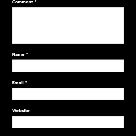
Comment
*
Name
*
Email
*
Website