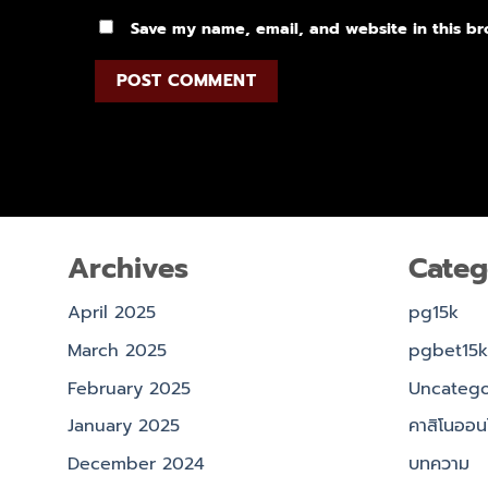
Save my name, email, and website in this br
Archives
Categ
April 2025
pg15k
March 2025
pgbet15k
February 2025
Uncatego
January 2025
คาสิโนออน
December 2024
บทความ