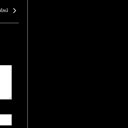
นไลน์