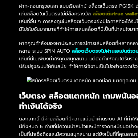
ฝาก-ถอนทรูวอเลท แบบเรียลไทม์ สล็อตเว็บตรง PG15K เว็บสล
เล่นสล็อตในเว็บตรงไม่มีล็อครางวัล
สล็อตเติม
true wall
เล่นที่อื่น ๆ การลงทุนในสล็อตเว็บตรงยังมีโอกาสที่จะได้ร
มีโปรโมชั่นมากมายที่ทำให้การเล่นสล็อตที่นี่เป็นที่น่าสนใจมาก
หากคุณกำลังมองหาประสบการณ์การเล่นสล็อตที่หลากหลายแล
หลาย ระบบ SPIN AUTO
สล็อตเว็บตรงไม่ผ่านเอเย่นต์รวม
เล่นที่นี่ไม่เพียงทำให้คุณสนุกสนาน แต่ยังทำให้คุณได้รับราง
ปรับปรุงระบบให้ทันสมัย ทำให้การใช้งานเป็นไปอย่างรวดเร็
เว็บตรง สล็อตแตกหนัก เกมพนันออ
ทำเงินได้จริง
นอกจากนี้ มีค่ายสล็อตที่มีความแม่นยำผ่านระบบ AI ที่ทำให
มีทั้งหมด 6 ค่ายที่มีความน่าสนใจและมีการจดทะเบียนอย่า
เป็นที่น่าเชื่อถือและมีความสนุกสนาน แต่ยังเป็นที่ที่คุ