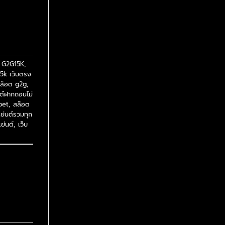
,
G2G15K
,
5k เว็บตรง
สล็อต g2g
,
นต์ฝากถอนไม่
bet
,
สล็อต
เย่นต์รวมทุก
เย่นต์
,
เว็บ