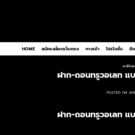
Skip
to
content
HOME
สมัครสล็อตเว็บตรง
ทางเข้า
โปรโมชั่น
ติ
คาสิโนอ
ฝาก-ถอนทรูวอเลท แบ
POSTED ON
JAN
ฝาก-ถอนทรูวอเลท แ