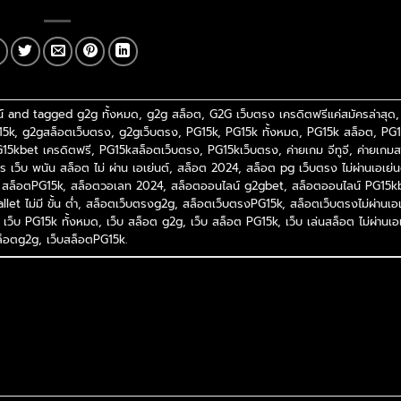
์
and tagged
g2g ทั้งหมด
,
g2g สล็อต
,
G2G เว็บตรง เครดิตฟรีแค่สมัครล่าสุด
15k
,
g2gสล็อตเว็บตรง
,
g2gเว็บตรง
,
PG15k
,
PG15k ทั้งหมด
,
PG15k สล็อต
,
PG1
15kbet เครดิตฟรี
,
PG15kสล็อตเว็บตรง
,
PG15kเว็บตรง
,
ค่ายเกม จีทูจี
,
ค่ายเกม
ร เว็บ พนัน สล็อต ไม่ ผ่าน เอเย่นต์
,
สล็อต 2024
,
สล็อต pg เว็บตรง ไม่ผ่านเอเย่
,
สล็อตPG15k
,
สล็อตวอเลท 2024
,
สล็อตออนไลน์ g2gbet
,
สล็อตออนไลน์ PG15k
 ไม่มี ขั้น ต่ํา
,
สล็อตเว็บตรงg2g
,
สล็อตเว็บตรงPG15k
,
สล็อตเว็บตรงไม่ผ่านเอ
,
เว็บ PG15k ทั้งหมด
,
เว็บ สล็อต g2g
,
เว็บ สล็อต PG15k
,
เว็บ เล่นสล็อต ไม่ผ่านเอ
ล็อตg2g
,
เว็บสล็อตPG15k
.