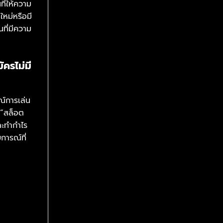
ที่ให้ความ
ใหม่หรือมี
นที่มีความ
ัครไม่มี
ณ์การเล่น
 “สล็อต
และทำกำไร
การณ์ที่