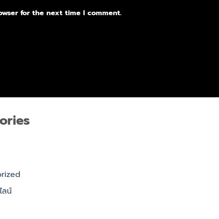
owser for the next time I comment.
ories
rized
ไลน์