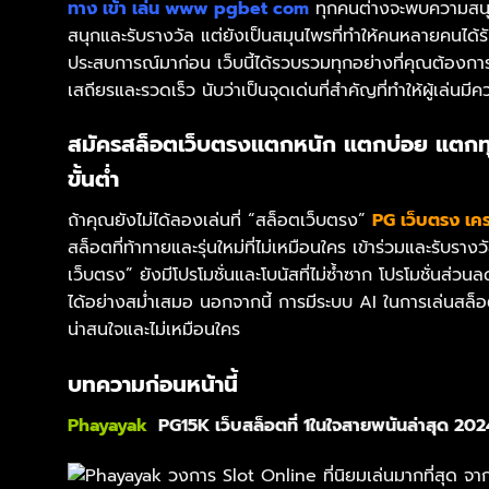
ทาง เข้า เล่น
www pgbet com
ทุกคนต่างจะพบความสนุกแล
สนุกและรับรางวัล แต่ยังเป็นสมุนไพรที่ทำให้คนหลายคนได้รั
ประสบการณ์มาก่อน เว็บนี้ได้รวบรวมทุกอย่างที่คุณต้องการ เ
เสถียรและรวดเร็ว นับว่าเป็นจุดเด่นที่สำคัญที่ทำให้ผู้เล่
สมัครสล็อตเว็บตรงแตกหนัก แตกบ่อย แตกทุก
ขั้นต่ำ
ถ้าคุณยังไม่ได้ลองเล่นที่ “สล็อตเว็บตรง”
PG
เว็บตรง เคร
สล็อตที่ท้าทายและรุ่นใหม่ที่ไม่เหมือนใคร เข้าร่วมและรับ
เว็บตรง” ยังมีโปรโมชั่นและโบนัสที่ไม่ซ้ำซาก โปรโมชั่นส่ว
ได้อย่างสม่ำเสมอ นอกจากนี้ การมีระบบ AI ในการเล่นสล็อ
น่าสนใจและไม่เหมือนใคร
บทความก่อนหน้านี้
Phayayak
PG15K
เว็บสล็อตที่ 1
ในใจสายพนันล่าสุด 202