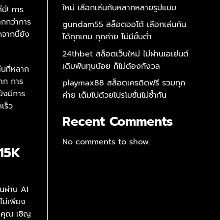
ใหม่ เลือกเล่นกันหลากหลายรูปแบบ
ี่! การ
ากกว่าการ
gundam55 สล็อตออโต้ เลือกเล่นกัน
จากนี้ยัง
ได้ทุกเกม ทุกค่าย ไม่มีขั้นต่ำ
24thbet สล็อตเว็บใหม่ ไม่ผ่านเอเย่นต์
เดิมพันทุนน้อย ก็ไม่ต้องกังวล
นที่หลาก
มาก การ
playmax88 สล็อตเครดิตฟรี รวมทุก
ยังมีการ
ค่าย เต็มไปด้วยโปรโมชั่นไม่ซ้ำกัน
เร็ว
Recent Comments
No comments to show.
15K
ินผ่าน AI
ไม่เพียง
งคุณ เชิญ