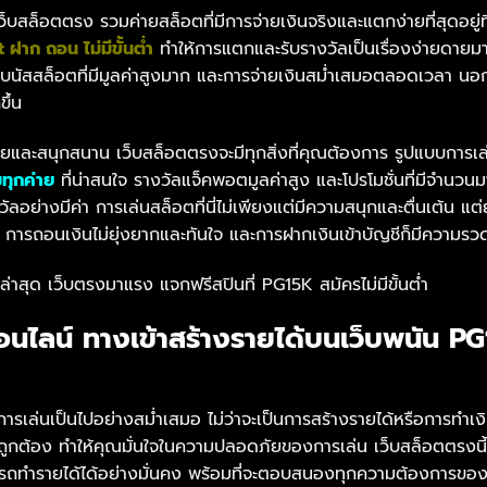
็อตตรง รวมค่ายสล็อตที่มีการจ่ายเงินจริงและแตกง่ายที่สุดอยู่ที่น
et
ฝาก ถอน ไม่มีขั้นต่ํา
ทำให้การแตกและรับรางวัลเป็นเรื่องง่ายดายม
ับโบนัสสล็อตที่มีมูลค่าสูงมาก และการจ่ายเงินสม่ำเสมอตลอดเวลา นอก
ขึ้น
ะสนุกสนาน เว็บสล็อตตรงจะมีทุกสิ่งที่คุณต้องการ รูปแบบการเล่
ทุกค่าย
ที่น่าสนใจ รางวัลแจ็คพอตมูลค่าสูง และโปรโมชั่นที่มีจำนวน
วัลอย่างมีค่า การเล่นสล็อตที่นี่ไม่เพียงแต่มีความสนุกและตื่นเต้น แต่
ว การถอนเงินไม่ยุ่งยากและทันใจ และการฝากเงินเข้าบัญชีก็มีความรวด
นไลน์ ทางเข้าสร้างรายได้บนเว็บพนัน
PG
้การเล่นเป็นไปอย่างสม่ำเสมอ ไม่ว่าจะเป็นการสร้างรายได้หรือการทำเง
งถูกต้อง ทำให้คุณมั่นใจในความปลอดภัยของการเล่น เว็บสล็อตตรงนี้
ณสามารถทำรายได้ได้อย่างมั่นคง พร้อมที่จะตอบสนองทุกความต้องการขอ